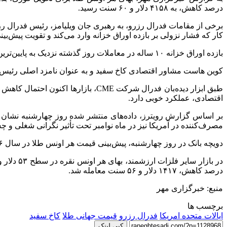
درصد کاهش، به ۴۱۵۸ دلار و ۶۰ سنت رسید.
برخی از مقامات فدرال رزرو، به رهبری جان ویلیامز، رئیس فدرال ر
کار که فشار نزولی بر بازده اوراق خزانه وارد می‌کند و تقویت پیش‌بی
بازده اوراق خزانه ۱۰ ساله در معاملات روز گذشته نزدیک به پایین‌ترین سطح یک ماهه خود باقی ماند.
کوین
هاست
مشاور اقتصادی کاخ سفید و به عنوان نامزد اصلی رئیس فدر
اقتصادی، عملکرد خوبی دارد.
بر اساس گزارش رویترز، داده‌های منتشر شده روز چهارشنبه نشان داد
مصرف‌کننده در آمریکا نیز در ماه نوامبر تحت تأثیر نگرانی شغلی و چ
دویچه بانک در روز چهارشنبه، پیش‌بینی قیمت هر اونس طلا در سال ۲۰۲۶ را به دلیل ثبات جریان سرمایه‌گذاری و تقاضای مداوم بانک‌های مرکزی از ۴۰۰۰ دلار به ۴۴۵۰ دلار افزایش داد.
در بازار سایر فلزات ارزشمند، بهای هر اونس نقره در سطح ۵۳ دلار و ۳۴ سنت بدون تغییر ماند و ثابت ایستاد. بهای هر اونس پلاتین با ۰.۳ درصد کاهش، به ۱۵۸۳ دلار و ۹۴ سنت رسید و هر اونس
درصد کاهش، ۱۴۱۷ دلار و ۵۶ سنت معامله شد.
منبع: خبرگزاری مهر
برچسب ها
ایالات متحده امریکا
فدرال رزرو
قیمت جهانی طلا
کاخ سفید
کپی لینک