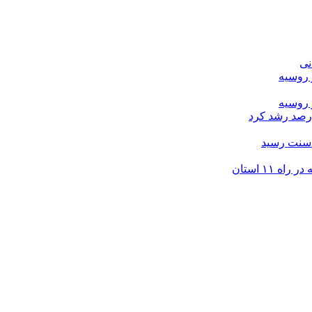
نی
 روسیه
 روسیه