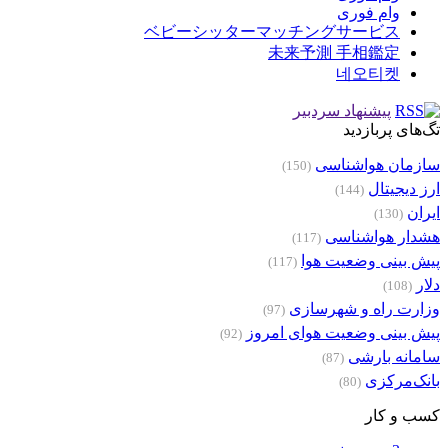
وام فوری
ベビーシッターマッチングサービス
未来予測 手相鑑定
네오티켓
پیشنهاد سردبیر
تگ‌های پربازدید
سازمان هواشناسی
(150)
ارز دیجیتال
(144)
ایران
(130)
هشدار هواشناسی
(117)
پیش بینی وضعیت هوا
(117)
دلار
(108)
وزارت راه و شهرسازی
(97)
پیش بینی وضعیت هوای امروز
(92)
سامانه بارشی
(87)
بانک‌مرکزی
(80)
کسب و کار