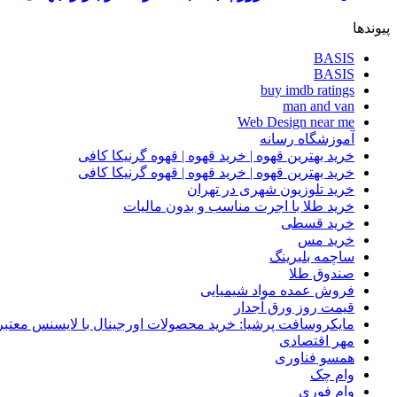
پیوندها
BASIS
BASIS
buy imdb ratings
man and van
Web Design near me
آموزشگاه رسانه
خرید بهترین قهوه | خرید قهوه | قهوه گرنیکا کافی
خرید بهترین قهوه | خرید قهوه | قهوه گرنیکا کافی
خرید تلوزیون شهری در تهران
خرید طلا با اجرت مناسب و بدون مالیات
خرید قسطی
خرید مس
ساچمه بلبرینگ
صندوق طلا
فروش عمده مواد شیمیایی
قیمت روز ورق آجدار
مایکروسافت پرشیا: خرید محصولات اورجینال با لایسنس معتبر
مهر اقتصادی
همسو فناوری
وام چک
وام فوری