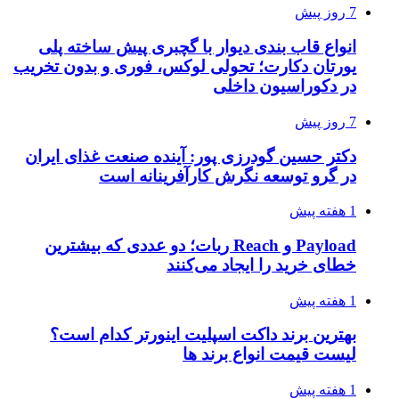
7 روز پیش
انواع قاب بندی دیوار با گچبری پیش ساخته پلی
یورتان دکارت؛ تحولی لوکس، فوری و بدون تخریب
در دکوراسیون داخلی
7 روز پیش
دکتر حسین گودرزی پور: آینده صنعت غذای ایران
در گرو توسعه نگرش کارآفرینانه است
1 هفته پیش
Payload و Reach ربات؛ دو عددی که بیشترین
خطای خرید را ایجاد می‌کنند
1 هفته پیش
بهترین برند داکت اسپلیت اینورتر کدام است؟
لیست قیمت انواع برند ها
1 هفته پیش