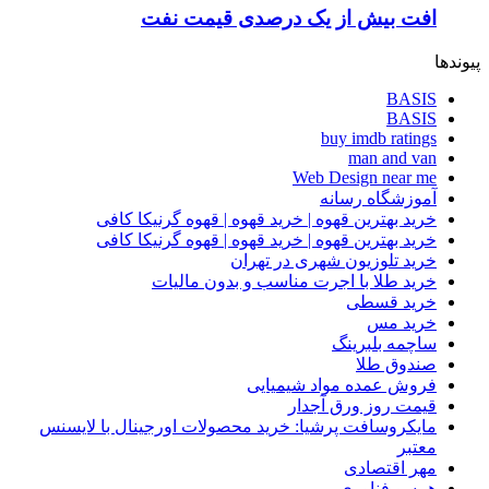
افت بیش از یک درصدی قیمت نفت
پیوندها
BASIS
BASIS
buy imdb ratings
man and van
Web Design near me
آموزشگاه رسانه
خرید بهترین قهوه | خرید قهوه | قهوه گرنیکا کافی
خرید بهترین قهوه | خرید قهوه | قهوه گرنیکا کافی
خرید تلوزیون شهری در تهران
خرید طلا با اجرت مناسب و بدون مالیات
خرید قسطی
خرید مس
ساچمه بلبرینگ
صندوق طلا
فروش عمده مواد شیمیایی
قیمت روز ورق آجدار
مایکروسافت پرشیا: خرید محصولات اورجینال با لایسنس
معتبر
مهر اقتصادی
همسو فناوری