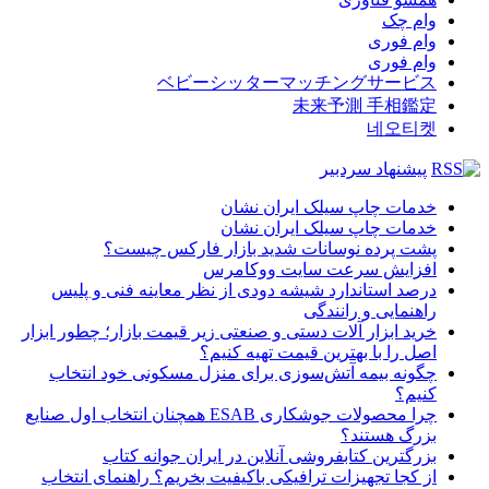
وام چک
وام فوری
وام فوری
ベビーシッターマッチングサービス
未来予測 手相鑑定
네오티켓
پیشنهاد سردبیر
خدمات چاپ سیلک ایران نشان
خدمات چاپ سیلک ایران نشان
پشت پرده نوسانات شدید بازار فارکس چیست؟
افزایش سرعت سایت ووکامرس
درصد استاندارد شیشه دودی از نظر معاینه فنی و پلیس
راهنمایی و رانندگی
خرید ابزار آلات دستی و صنعتی زیر قیمت بازار؛ چطور ابزار
اصل را با بهترین قیمت تهیه کنیم؟
چگونه بیمه آتش‌سوزی برای منزل مسکونی خود انتخاب
کنیم؟
چرا محصولات جوشکاری ESAB همچنان انتخاب اول صنایع
بزرگ هستند؟
بزرگترین کتابفروشی آنلاین در ایران جوانه کتاب
از کجا تجهیزات ترافیکی باکیفیت بخریم؟ راهنمای انتخاب