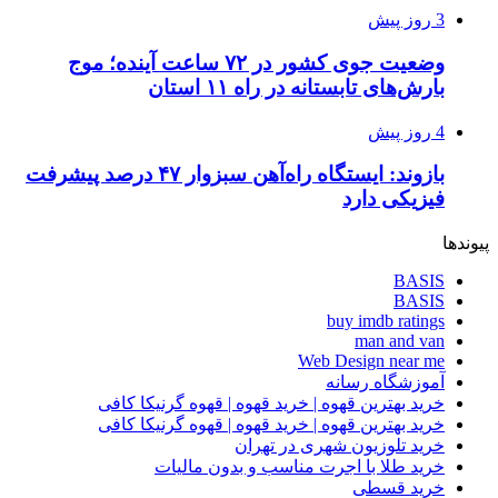
3 روز پیش
وضعیت جوی کشور در ۷۲ ساعت آینده؛ موج
بارش‌های تابستانه در راه ۱۱ استان
4 روز پیش
بازوند: ایستگاه راه‌آهن سبزوار ۴۷ درصد پیشرفت
فیزیکی دارد
پیوندها
BASIS
BASIS
buy imdb ratings
man and van
Web Design near me
آموزشگاه رسانه
خرید بهترین قهوه | خرید قهوه | قهوه گرنیکا کافی
خرید بهترین قهوه | خرید قهوه | قهوه گرنیکا کافی
خرید تلوزیون شهری در تهران
خرید طلا با اجرت مناسب و بدون مالیات
خرید قسطی