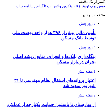
کمتر از یک دقیقه
فیس بوک
توییتر (X)
لینکدین
واتس آپ
تلگرام
رایانامه
چاپ
منتخب سردبیر
3 روز پیش
تأمین مالی بیش از ۳۹۶ هزار واحد نهضت ملی
توسط بانک مسکن
4 روز پیش
بنگاه‌داری بانک‌ها و انحراف منابع؛ ریشه اصلی
بحران در بازار مسکن
1 هفته پیش
اعتبار پروانه‌های اشتغال نظام مهندسی تا ۳۱
شهریور تمدید شد
2 هفته پیش
از بهارستان تا پاستور؛ حمایت یکپارچه از عملکرد