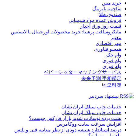
خرید مس
ساچمه بلبرینگ
صندوق طلا
فروش عمده مواد شیمیایی
قیمت روز ورق آجدار
مایکروسافت پرشیا: خرید محصولات اورجینال با لایسنس
معتبر
مهر اقتصادی
همسو فناوری
وام چک
وام فوری
وام فوری
ベビーシッターマッチングサービス
未来予測 手相鑑定
네오티켓
پیشنهاد سردبیر
خدمات چاپ سیلک ایران نشان
خدمات چاپ سیلک ایران نشان
پشت پرده نوسانات شدید بازار فارکس چیست؟
افزایش سرعت سایت ووکامرس
درصد استاندارد شیشه دودی از نظر معاینه فنی و پلیس
راهنمایی و رانندگی