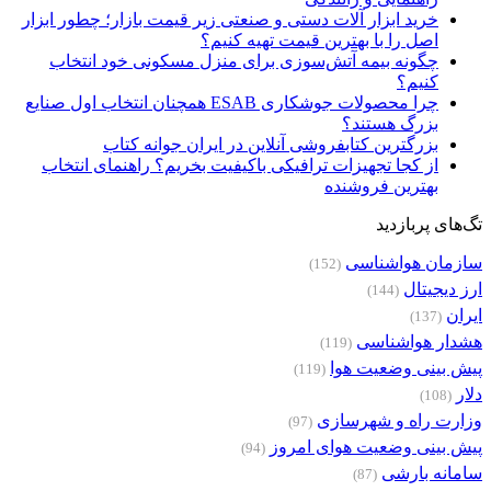
خرید ابزار آلات دستی و صنعتی زیر قیمت بازار؛ چطور ابزار
اصل را با بهترین قیمت تهیه کنیم؟
چگونه بیمه آتش‌سوزی برای منزل مسکونی خود انتخاب
کنیم؟
چرا محصولات جوشکاری ESAB همچنان انتخاب اول صنایع
بزرگ هستند؟
بزرگترین کتابفروشی آنلاین در ایران جوانه کتاب
از کجا تجهیزات ترافیکی باکیفیت بخریم؟ راهنمای انتخاب
بهترین فروشنده
تگ‌های پربازدید
سازمان هواشناسی
(152)
ارز دیجیتال
(144)
ایران
(137)
هشدار هواشناسی
(119)
پیش بینی وضعیت هوا
(119)
دلار
(108)
وزارت راه و شهرسازی
(97)
پیش بینی وضعیت هوای امروز
(94)
سامانه بارشی
(87)