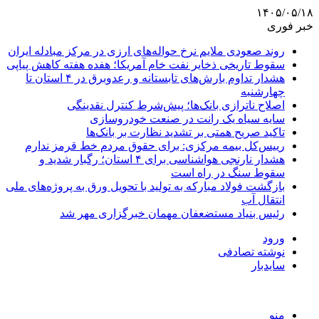
۱۴۰۵/۰۵/۱۸
خبر فوری
روند صعودی ملایم نرخ حواله‌های ارزی در مرکز مبادله ایران
سقوط تاریخی ذخایر نفت خام آمریکا؛ هفده هفته کاهش پیاپی
هشدار تداوم بارش‌های تابستانه و رعدوبرق در ۴ استان تا
چهارشنبه
اصلاح ناترازی بانک‌ها؛ پیش‌شرط کنترل نقدینگی
سایه سیاه یک رانت در صنعت خودروسازی
تاکید صریح همتی بر تشدید نظارت بر بانک‌ها
رییس‌کل بیمه مرکزی: برای حقوق مردم خط قرمز ندارم
هشدار نارنجی هواشناسی برای ۴ استان؛ رگبار شدید و
سقوط سنگ در راه است
بازگشت فولاد مبارکه به تولید با تحویل ورق به پروژه‌های ملی
انتقال آب
رئیس بنیاد مستضعفان مهمان خبرگزاری مهر شد
ورود
نوشته تصادفی
سایدبار
منو