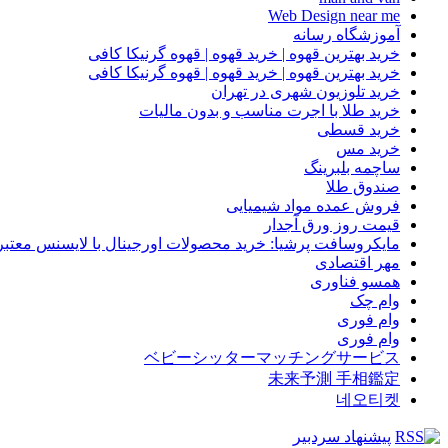
Web Design near me
آموزشگاه رسانه
خرید بهترین قهوه | خرید قهوه | قهوه گرنیکا کافی
خرید بهترین قهوه | خرید قهوه | قهوه گرنیکا کافی
خرید تلوزیون شهری در تهران
خرید طلا با اجرت مناسب و بدون مالیات
خرید قسطی
خرید مس
ساچمه بلبرینگ
صندوق طلا
فروش عمده مواد شیمیایی
قیمت روز ورق آجدار
مایکروسافت پرشیا: خرید محصولات اورجینال با لایسنس معتبر
مهر اقتصادی
همسو فناوری
وام چک
وام فوری
وام فوری
ベビーシッターマッチングサービス
未来予測 手相鑑定
네오티켓
پیشنهاد سردبیر