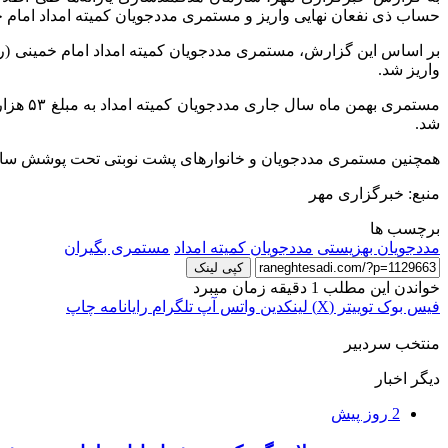
حساب ذی نفعان نهایی واریز و مستمری مددجویان کمیته امداد امام خ
واریز شد.
شد.
همچنین مستمری مددجویان و خانوارهای پشت نوبتی تحت پوشش سازمان بهزیستی کشور به مبلغ ۳۰ هزار و ۴۷۵ میلیارد
منبع: خبرگزاری مهر
برچسب ها
مددجویان بهزیستی
مددجویان کمیته امداد
مستمری بگیران
کپی لینک
خواندن این مطلب 1 دقیقه زمان میبرد
فیس بوک
توییتر (X)
لینکدین
واتس آپ
تلگرام
رایانامه
چاپ
منتخب سردبیر
دیگر اخبار
2 روز پیش