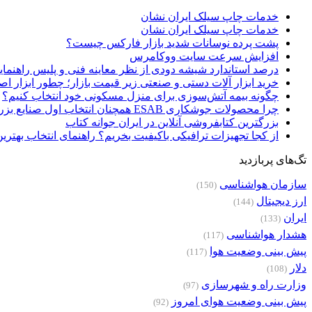
خدمات چاپ سیلک ایران نشان
خدمات چاپ سیلک ایران نشان
پشت پرده نوسانات شدید بازار فارکس چیست؟
افزایش سرعت سایت ووکامرس
درصد استاندارد شیشه دودی از نظر معاینه فنی و پلیس راهنمای
خرید ابزار آلات دستی و صنعتی زیر قیمت بازار؛ چطور ابزار اصل
چگونه بیمه آتش‌سوزی برای منزل مسکونی خود انتخاب کنیم؟
چرا محصولات جوشکاری ESAB همچنان انتخاب اول صنایع بزرگ هستند؟
بزرگترین کتابفروشی آنلاین در ایران جوانه کتاب
از کجا تجهیزات ترافیکی باکیفیت بخریم؟ راهنمای انتخاب بهتری
تگ‌های پربازدید
سازمان هواشناسی
(150)
ارز دیجیتال
(144)
ایران
(133)
هشدار هواشناسی
(117)
پیش بینی وضعیت هوا
(117)
دلار
(108)
وزارت راه و شهرسازی
(97)
پیش بینی وضعیت هوای امروز
(92)