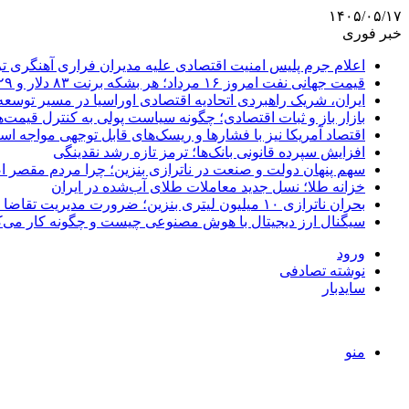
۱۴۰۵/۰۵/۱۷
خبر فوری
اعلام جرم پلیس امنیت اقتصادی علیه مدیران فراری آهنگری ت
قیمت جهانی نفت امروز ۱۶ مرداد؛ هر بشکه برنت ۸۳ دلار و ۲۹ سنت
ایران، شریک راهبردی اتحادیه اقتصادی اوراسیا در مسیر توسع
بازار باز و ثبات اقتصادی؛ چگونه سیاست پولی به کنترل قیمت‌ه
اقتصاد آمریکا نیز با فشارها و ریسک‌های قابل توجهی مواجه ا
افزایش سپرده قانونی بانک‌ها؛ ترمز تازه رشد نقدینگی
سهم پنهان دولت و صنعت در ناترازی بنزین؛ چرا مردم مقصر ا
خزانه طلا؛ نسل جدید معاملات طلای آب‌شده در ایران
بحران ناترازی ۱۰ میلیون لیتری بنزین؛ ضرورت مدیریت تقاضا و اصلاح ساختار
سیگنال ارز دیجیتال با هوش مصنوعی چیست و چگونه کار می‌ک
ورود
نوشته تصادفی
سایدبار
منو