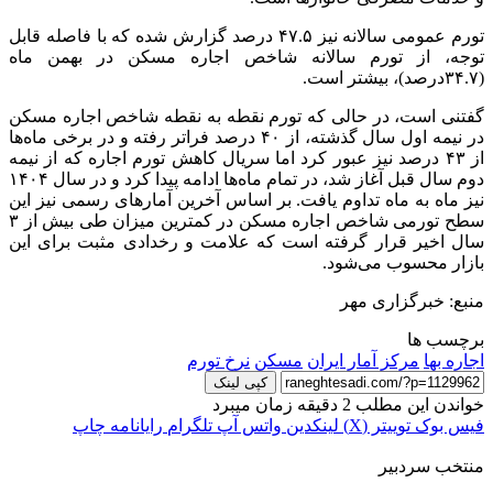
تورم عمومی سالانه نیز ۴۷.۵ درصد گزارش شده که با فاصله قابل
توجه، از تورم سالانه شاخص اجاره مسکن در بهمن ماه
(۳۴.۷درصد)، بیشتر است.
گفتنی است، در حالی که تورم نقطه به نقطه شاخص اجاره مسکن
در نیمه اول سال گذشته، از ۴۰ درصد فراتر رفته و در برخی ماه‌ها
از ۴۳ درصد نیز عبور کرد اما سریال کاهش تورم اجاره که از نیمه
دوم سال قبل آغاز شد، در تمام ماه‌ها ادامه پیدا کرد و در سال ۱۴۰۴
نیز ماه به ماه تداوم یافت. بر اساس آخرین آمارهای رسمی نیز این
سطح تورمی شاخص اجاره مسکن در کمترین میزان طی بیش از ۳
سال اخیر قرار گرفته است که علامت و رخدادی مثبت برای این
بازار محسوب می‌شود.
منبع: خبرگزاری مهر
برچسب ها
اجاره بها
مرکز آمار ایران
مسکن
نرخ تورم
کپی لینک
خواندن این مطلب 2 دقیقه زمان میبرد
فیس بوک
توییتر (X)
لینکدین
واتس آپ
تلگرام
رایانامه
چاپ
منتخب سردبیر