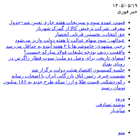
۱۴۰۵/۰۵/۱۹
خبر فوری
قیمت عمده میوه و سبزیجات هفته جاری تعیین شد+جدول
معرفی شرکت ترخیص کالا از گمرک شهریار
حق انتخاب، نخستین قربانی انحصار
عبدالهی: سود سهام عدالت تا هفته دولت واریز می‌شود
رجبی مشهدی: خاموشی‌ها تا ۲ هفته آینده به حداقل می‌رسد
واقعیت ردیف بودجه تبلیغات فولاد مبارکه چیست؟
امضای تاریخی برای وصل دو ملت؛ سوت قطار زاگرس در
رویای بغداد
جلسه کمیسیون اقتصاد هیئت دولت برگزار شد
نشست خبری رئیس اتاق بازرگانی ایران با اصحاب رسانه
رکوردشکنی قیمت طلا و ارز؛ سکه طرح جدید به ۱۸۶ میلیون
تومان رسید
ورود
نوشته تصادفی
سایدبار
منو