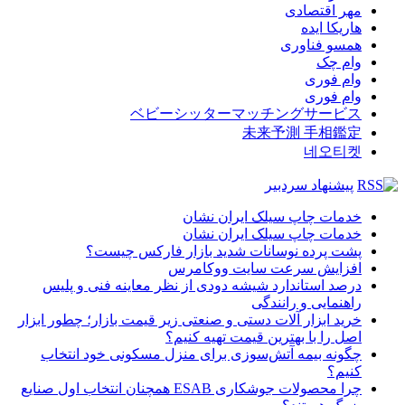
مهر اقتصادی
هاریکا ایده
همسو فناوری
وام چک
وام فوری
وام فوری
ベビーシッターマッチングサービス
未来予測 手相鑑定
네오티켓
پیشنهاد سردبیر
خدمات چاپ سیلک ایران نشان
خدمات چاپ سیلک ایران نشان
پشت پرده نوسانات شدید بازار فارکس چیست؟
افزایش سرعت سایت ووکامرس
درصد استاندارد شیشه دودی از نظر معاینه فنی و پلیس
راهنمایی و رانندگی
خرید ابزار آلات دستی و صنعتی زیر قیمت بازار؛ چطور ابزار
اصل را با بهترین قیمت تهیه کنیم؟
چگونه بیمه آتش‌سوزی برای منزل مسکونی خود انتخاب
کنیم؟
چرا محصولات جوشکاری ESAB همچنان انتخاب اول صنایع