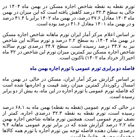
تورم نقطه به نقطه شاخص اجاره مسکن در بهمن ماه ۱۴۰۴ در
حالی به سطح ۳۲.۳ درصد کاهش یافته است که این میزان در بهمن
ماه ۱۴۰۳ معادل ۳۷.۶ درصد، در بهمن ماه ۱۴۰۲ برابر با ۴۱.۴ درصد
و در بهمن ماه ۱۴۰۱ معادل ۴۱.۶ درصد بوده است.
بر اساس اعلام مرکز آمار ایران تورم ماهانه شاخص اجاره مسکن
در بهمن ماه ۱۴۰۴، به سطح ۲.۲ درصد و تورم سالانه این شاخص
نیز به ۳۴.۷ درصد رسیده است. سطح ۳۴.۷ درصدی تورم سالانه
شاخص اجاره مسکن نیز کمترین میزان تورم این شاخص در ۳۲ ماه
اخیر (از خرداد ماه ۱۴۰۲) تاکنون است.
فاصله دو برابری تورم عمومی با تورم اجاره بهمن ماه
بر اساس گزارش مرکز آمار ایران، مسکن در حالی در بهمن ماه
امسال رکورددار کمترین میزان رشد قیمت و اجاره‌بها شده است
که فاصله تورم عمومی با تورم اجاره در این ماه، به بیش از دو برابر
رسیده است.
در حالی که تورم عمومی (نقطه به نقطه) بهمن ماه به ۶۸.۱ درصد
رسیده است، تورم نقطه به نقطه ۳۲.۳ درصدی اجاره، کمتر از
نصف تورم عمومی است. همچنین تورم ماهانه شاخص اجاره بهمن
ماه ۲.۲ درصد گزارش شده که در برابر تورم عمومی ماهانه ۹.۴
درصدی نشان دهنده فاصله توجه بین تورم اجاره با تورم همه کالاها
و خدمات مصرفی خانوارها است.