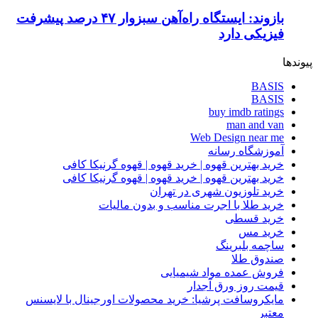
بازوند: ایستگاه راه‌آهن سبزوار ۴۷ درصد پیشرفت
فیزیکی دارد
پیوندها
BASIS
BASIS
buy imdb ratings
man and van
Web Design near me
آموزشگاه رسانه
خرید بهترین قهوه | خرید قهوه | قهوه گرنیکا کافی
خرید بهترین قهوه | خرید قهوه | قهوه گرنیکا کافی
خرید تلوزیون شهری در تهران
خرید طلا با اجرت مناسب و بدون مالیات
خرید قسطی
خرید مس
ساچمه بلبرینگ
صندوق طلا
فروش عمده مواد شیمیایی
قیمت روز ورق آجدار
مایکروسافت پرشیا: خرید محصولات اورجینال با لایسنس
معتبر