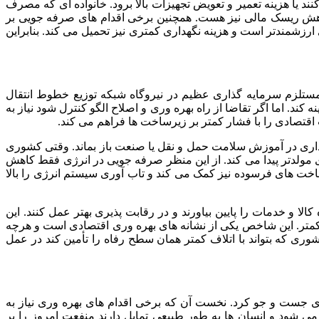
 یا هزینه تعمیر و تعویض تجهیزات بالا برود. خانواده ای که مصرف
اهش ریسک مالی نیز هست. همچنین برخی اقدام های صرفه جویی بر
رزشمندتر است و هزینه نگهداری کمتری نیز تحمیل می کند. بنابراین
ی مستلزم سرمایه گذاری عظیم در نیروگاه شبکه توزیع خطوط انتقال
. اما اگر تقاضا از راه بهره وری و اصلاح الگو کنترل شود نیاز به
تصادی را با فشار کمتر بر زیرساخت ها فراهم می کند.
ذاری در آموزش سلامت حمل و نقل یا صنعت باز بماند. وقتی کشوری
مولدتر پیدا می کند. از این منظر صرفه جویی در انرژی فقط کاهش
های فرسوده نیز کمک می کند و تاب آوری سیستم انرژی را بالا
ا و خدمات را پایین بیاورند و در رقابت پذیری بهتر عمل کنند. این
 کمتر. این شاخص یکی از نشانه های بهره وری اقتصادی است و هرچه
وری که بتواند با اتلاف کمتر همان سطح رفاه را تأمین کند در عمل
اری جست و جو کرد. نخست آن که برخی اقدام های بهره وری نیاز به
ر می شود و انسان ها به طور طبیعی تمایل دارند منفعت امروز را بر