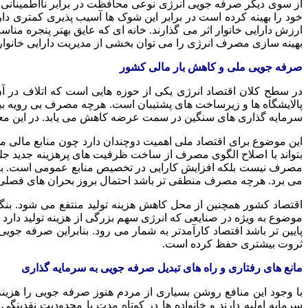
از سوی دیگر صرفه جویی انرژی نوعی محافظت در برابر نااطمینانی ها
خود را بهینه کرده است در برابر این شوک ها آسیب پذیری کمتری
ارزش دارایی خانوار اثر می گذارند. خانه ای که عایق بهتر پنجره م
بهینه سازی مصرف انرژی را می توان بخشی از مدیریت دارایی خانوا
صرفه جویی ملی و کاهش بار مالی کشور
در سطح کلان اقتصاد انرژی یکی از حوزه هایی است که اتلاف در آن 
پالایشگاه ها و زیرساخت های پشتیبان است. هرچه مصرف بی رویه بیشتر
سرمایه گذاری های سنگین در سمت عرضه کاهش می یابد. در این معنا
این موضوع برای اقتصاد ملی اهمیت دوچندان دارد چون منابع مالی 
بتواند با اصلاح الگوی مصرف از ساخت ظرفیت های پرهزینه جدید جل
مصرف نیست بلکه افزایش کارایی در تخصیص منابع عمومی است. به
می برد. هرچه مصرف منطقی تر باشد احتمال بروز بحران های فصلی ک
اقتصاد کشور همچنین از محل کاهش هزینه تولید منتفع می شود. بنگاه 
موضوع به ویژه در صنایعی که انرژی سهم بزرگی از هزینه تولید دار
پایین تر باشد اقتصاد کارآمدتر به شمار می رود. بنابراین صرفه جو
ثروت بیشتری حفظ کرده است.
مانع های رفتاری و راه های تبدیل صرفه جویی به سرمایه گذاری
با وجود این منافع روشن بسیاری از مردم هنوز صرفه جویی را هزینه
سرمایه اولیه دارند و خانواده ها در کوتاه مدت با محدودیت نقدینگی