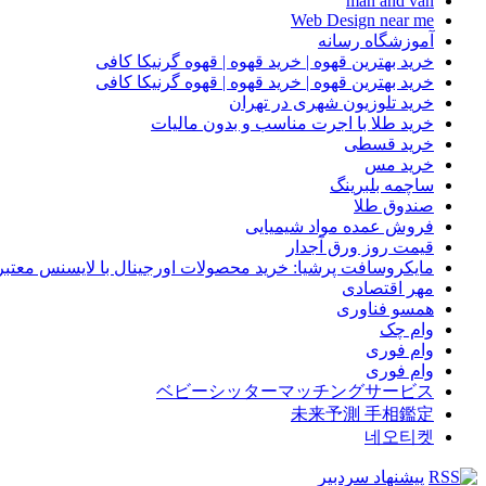
man and van
Web Design near me
آموزشگاه رسانه
خرید بهترین قهوه | خرید قهوه | قهوه گرنیکا کافی
خرید بهترین قهوه | خرید قهوه | قهوه گرنیکا کافی
خرید تلوزیون شهری در تهران
خرید طلا با اجرت مناسب و بدون مالیات
خرید قسطی
خرید مس
ساچمه بلبرینگ
صندوق طلا
فروش عمده مواد شیمیایی
قیمت روز ورق آجدار
مایکروسافت پرشیا: خرید محصولات اورجینال با لایسنس معتبر
مهر اقتصادی
همسو فناوری
وام چک
وام فوری
وام فوری
ベビーシッターマッチングサービス
未来予測 手相鑑定
네오티켓
پیشنهاد سردبیر