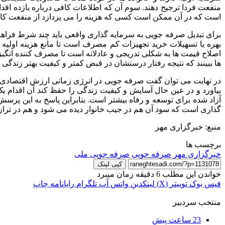
منفعت فردا ترجیح دهند. سوم آن که اطلاعات کافی درباره بازده ا
است که در آن ممکن است کسی که هزینه را می پردازد از منفعت کام
برای تبدیل صرفه جویی به سرمایه گذاری واقعی باید چند شرط فراهم ش
بهره یا تسهیلات خرید تجهیزات کم مصرف است تا مانع هزینه اولیه
اصلاح قیمت ها به شکلی تدریجی و عادلانه است تا مصرف کننده انگیزه 
ها ببینند که نتیجه رفتار درستشان در قبض کمتر و کیفیت بهتر زندگی
در نهایت می توان گفت صرفه جویی در انرژی زمانی ارزش اقتصادی پیدا
بیاورد و در عین حال آسایش و کیفیت زندگی را حفظ کند آن اقدام
آزاد شده برای توسعه و رفاه بیشتر است. بنابراین پاسخ به این پ
گذاری است که سود آن هم در جیب خانوار دیده می شود و هم در تراز
منبع: خبرگزاری مهر
برچسب ها
خبرگزاری مهر
صرفه جویی
صرفه جویی ملی
کپی لینک
خواندن این مطلب 6 دقیقه زمان میبرد
فیس بوک
توییتر (X)
لینکدین
واتس آپ
تلگرام
رایانامه
چاپ
منتخب سردبیر
23 ساعت پیش