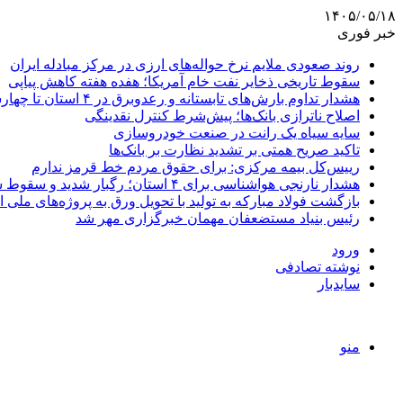
۱۴۰۵/۰۵/۱۸
خبر فوری
روند صعودی ملایم نرخ حواله‌های ارزی در مرکز مبادله ایران
سقوط تاریخی ذخایر نفت خام آمریکا؛ هفده هفته کاهش پیاپی
هشدار تداوم بارش‌های تابستانه و رعدوبرق در ۴ استان تا چهارشنبه
اصلاح ناترازی بانک‌ها؛ پیش‌شرط کنترل نقدینگی
سایه سیاه یک رانت در صنعت خودروسازی
تاکید صریح همتی بر تشدید نظارت بر بانک‌ها
رییس‌کل بیمه مرکزی: برای حقوق مردم خط قرمز ندارم
هشدار نارنجی هواشناسی برای ۴ استان؛ رگبار شدید و سقوط سنگ در راه است
بازگشت فولاد مبارکه به تولید با تحویل ورق به پروژه‌های ملی ا
رئیس بنیاد مستضعفان مهمان خبرگزاری مهر شد
ورود
نوشته تصادفی
سایدبار
منو