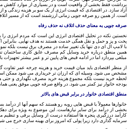
برداشت فقط بخشی از واقعیت است و در بسیاری از موارد کاهش مصرف
آزاد سازد. در اقتصادی که قیمت انرژی از یک سو بر هزینه زندگی و ا
است. از همین رو صرفه جویی زمانی ارزشمند است که از مسیر اتلاف
صرفه جویی به معنای حذف اتلاف نه حذف رفاه
نخستین نکته در تحلیل اقتصادی انرژی این است که مردم انرژی 
پخت و پز و حمل و نقل همگی خدمت هستند نه هدف نهایی. بنابراین اگر
با لامپ ال ای دی تنها یک تغییر ساده در مصرف برق نیست بلکه نمون
همین منطق درباره خرید وسایل کم مصرف عایق کاری ساختمان تن
مبلغی بپردازد اما در ادامه قبض های پایین تر و عمر بیشتر تجهیزات 
از منظر اقتصادی باید میان قیمت خرید و هزینه چرخه عمر تفاوت گ
مشخص می شود. وسیله ای که ارزان تر خریداری می شود ممکن است د
لحظه خرید نیست بلکه مجموع هزینه خرید مصرف نگهداری و حتی هزین
بودجه خانوار نیز کمتر می شود. در واقع صرفه جویی موفق یعنی همان
منطق اقتصادی خانوار در برابر قبض های بالاتر
خانوارها معمولاً با قبض هایی روبه رو هستند که سهم آنها از درآ
بخشی از درآمد برای سایر نیازهاست. این موضوع به ویژه برای دهک ها
کارآمد درزگیری پنجره ها استفاده درست از وسایل برقی و تنظیم من
سرمایه گذاری دارد زیرا پولی که امروز برای بهینه سازی خرج می شو