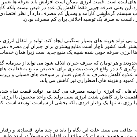
ی آینده است. قیمت انرژی ممکن است افزایش یابد تعرفه ها تغییر کنند
 دارد. این یعنی صرفه جویی فقط کاهش یک عدد در قبض نیست بلکه ک
ناسب سیستم گرمایشی کارآمد و وسایل کم مصرف دارد از نظر اقتصادی ا
ر دانست نه صرفاً یک توصیه اخلاقی برای کم مصرف بودن.
می تواند هزینه های بسیار سنگینی ایجاد کند. تولید و انتقال انرژ
 باشد کشور ناچار است منابع بیشتری برای جبران این مصرف هزینه کند
 انرژی صرفه جویی شده شبیه یک منبع جدید است زیرا همان خدمات اق
محدودند و هر تومان که صرف جبران اتلاف شود می تواند از سرمایه گ
وگیری کند در واقع فرصت بیشتری برای تخصیص منابع به فعالیت های 
 علاوه کاهش مصرف به کاهش فشار بر سوخت های فسیلی و زیرساخت 
مبود و هزینه های اضطراری نیز کاهش می یابد.
هایی که انرژی را بهینه مصرف می کنند می توانند قیمت تمام شده کال
د اهمیت دارد. کاهش شدت انرژی یعنی تولید یک واحد محصول با انرژی
یی انرژی نه تنها یک رفتار فردی بلکه بخشی از سیاست توسعه است. کش
 اضافی می بینند. علت این نگاه را باید در چند مانع اقتصادی و رفت
 روبه رو هستند. دوم آن که منافع این اقدامات معمولاً در آینده ظاه