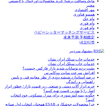
مایکروسافت پرشیا: خرید محصولات اورجینال با لایسنس
معتبر
مهر اقتصادی
همسو فناوری
وام چک
وام فوری
وام فوری
ベビーシッターマッチングサービス
未来予測 手相鑑定
네오티켓
پیشنهاد سردبیر
خدمات چاپ سیلک ایران نشان
خدمات چاپ سیلک ایران نشان
پشت پرده نوسانات شدید بازار فارکس چیست؟
افزایش سرعت سایت ووکامرس
درصد استاندارد شیشه دودی از نظر معاینه فنی و پلیس
راهنمایی و رانندگی
خرید ابزار آلات دستی و صنعتی زیر قیمت بازار؛ چطور ابزار
اصل را با بهترین قیمت تهیه کنیم؟
چگونه بیمه آتش‌سوزی برای منزل مسکونی خود انتخاب
کنیم؟
چرا محصولات جوشکاری ESAB همچنان انتخاب اول صنایع