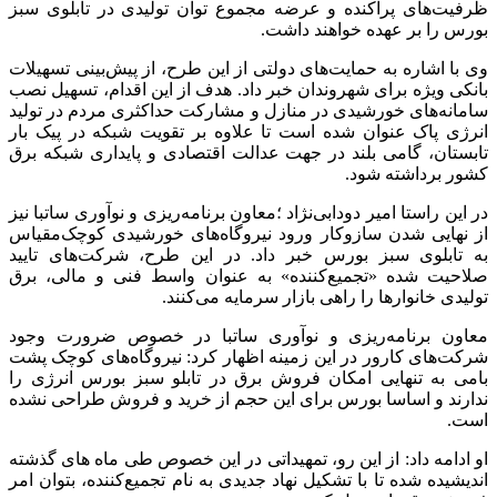
ظرفیت‌های پراکنده و عرضه مجموع توان تولیدی در تابلوی سبز
بورس را بر عهده خواهند داشت.
وی با اشاره به حمایت‌های دولتی از این طرح، از پیش‌بینی تسهیلات
بانکی ویژه برای شهروندان خبر داد. هدف از این اقدام، تسهیل نصب
سامانه‌های خورشیدی در منازل و مشارکت حداکثری مردم در تولید
انرژی پاک عنوان شده است تا علاوه بر تقویت شبکه در پیک بار
تابستان، گامی بلند در جهت عدالت اقتصادی و پایداری شبکه برق
کشور برداشته شود.
در این راستا امیر دودابی‌نژاد ؛معاون برنامه‌ریزی و نوآوری ساتبا نیز
از نهایی شدن سازوکار ورود نیروگاه‌های خورشیدی کوچک‌مقیاس
به تابلوی سبز بورس خبر داد. در این طرح، شرکت‌های تایید
صلاحیت شده «تجمیع‌کننده» به عنوان واسط فنی و مالی، برق
تولیدی خانوارها را راهی بازار سرمایه می‌کنند.
معاون برنامه‌ریزی و نوآوری ساتبا در خصوص ضرورت وجود
شرکت‌های کارور در این زمینه اظهار کرد: نیروگاه‌های کوچک پشت
بامی به تنهایی امکان فروش برق در تابلو سبز بورس انرژی را
ندارند و اساسا بورس برای این حجم از خرید و فروش طراحی نشده
است.
او ادامه داد: از این رو، تمهیداتی در این خصوص طی ماه های گذشته
اندیشیده شده تا با تشکیل نهاد جدیدی به نام تجمیع‌کننده‌، بتوان امر