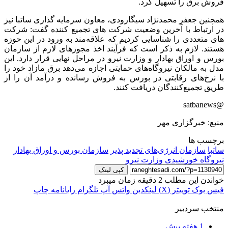
فروش برق را تسهیل کرد.
همچنین جعفر محمدنژاد سیگارودی، معاون سرمایه گذاری ساتبا نیز
در ارتباط با آخرین وضعیت شرکت های تجمیع کننده گفت: شرکت
های متعددی را شناسایی کردیم که علاقه‌مند به ورود در این حوزه
هستند. لازم به ذکر است که فرآیند اخذ مجوزهای لازم از سازمان
بورس و اوراق بهادار و وزارت نیرو در مراحل نهایی قرار دارد. این
مدل به مالکان نیروگاه‌های حمایتی اجازه می‌دهد برق مازاد خود را
با نرخ‌های رقابتی در بورس به فروش رسانده و درآمد آن را از
طریق تجمیع‌کنندگان دریافت کنند.
@satbanews
منبع: خبرگزاری مهر
برچسب ها
ساتبا
سازمان انرژی‌های تجدید پذیر
سازمان بورس و اوراق بهادار
نیروگاه خورشیدی
وزارت نیرو
کپی لینک
خواندن این مطلب 2 دقیقه زمان میبرد
فیس بوک
توییتر (X)
لینکدین
واتس آپ
تلگرام
رایانامه
چاپ
منتخب سردبیر
1 هفته پیش