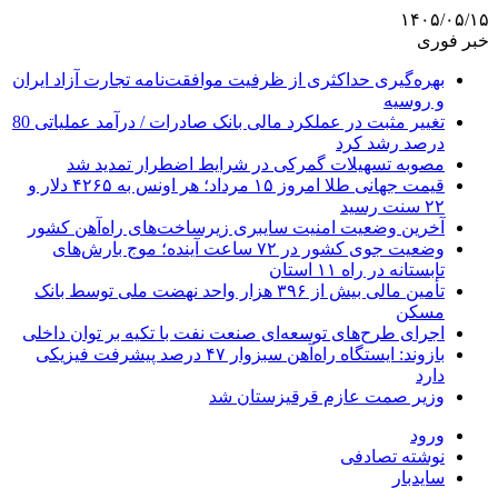
۱۴۰۵/۰۵/۱۵
خبر فوری
بهره‌گیری حداکثری از ظرفیت موافقت‌نامه تجارت آزاد ایران
و روسیه
تغییر مثبت در عملکرد مالی بانک صادرات / درآمد عملیاتی 80
درصد رشد کرد
مصوبه تسهیلات گمرکی در شرایط اضطرار تمدید شد
قیمت جهانی طلا امروز ۱۵ مرداد؛ هر اونس به ۴۲۶۵ دلار و
۲۲ سنت رسید
آخرین وضعیت امنیت سایبری زیرساخت‌های راه‌آهن کشور
وضعیت جوی کشور در ۷۲ ساعت آینده؛ موج بارش‌های
تابستانه در راه ۱۱ استان
تأمین مالی بیش از ۳۹۶ هزار واحد نهضت ملی توسط بانک
مسکن
اجرای طرح‌های توسعه‌ای صنعت نفت با تکیه بر توان داخلی
بازوند: ایستگاه راه‌آهن سبزوار ۴۷ درصد پیشرفت فیزیکی
دارد
وزیر صمت عازم قرقیزستان شد
ورود
نوشته تصادفی
سایدبار