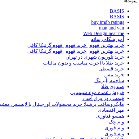
پیوندها
BASIS
BASIS
buy imdb ratings
man and van
Web Design near me
آموزشگاه رسانه
خرید بهترین قهوه | خرید قهوه | قهوه گرنیکا کافی
خرید بهترین قهوه | خرید قهوه | قهوه گرنیکا کافی
خرید تلوزیون شهری در تهران
خرید طلا با اجرت مناسب و بدون مالیات
خرید قسطی
خرید مس
ساچمه بلبرینگ
صندوق طلا
فروش عمده مواد شیمیایی
قیمت روز ورق آجدار
مایکروسافت پرشیا: خرید محصولات اورجینال با لایسنس معتبر
مهر اقتصادی
همسو فناوری
وام چک
وام فوری
وام فوری