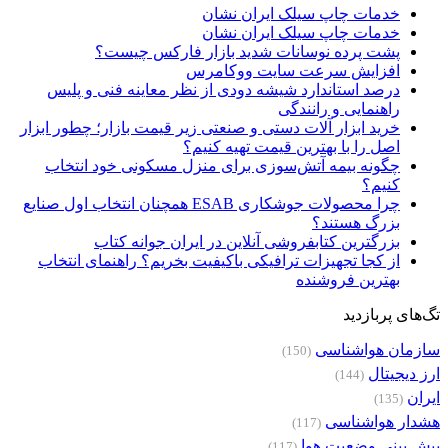
خدمات چاپ سیلک ایران نشان
خدمات چاپ سیلک ایران نشان
پشت پرده نوسانات شدید بازار فارکس چیست؟
افزایش سرعت سایت ووکامرس
درصد استاندارد شیشه دودی از نظر معاینه فنی و پلیس
راهنمایی و رانندگی
خرید ابزار آلات دستی و صنعتی زیر قیمت بازار؛ چطور ابزار
اصل را با بهترین قیمت تهیه کنیم؟
چگونه بیمه آتش‌سوزی برای منزل مسکونی خود انتخاب
کنیم؟
چرا محصولات جوشکاری ESAB همچنان انتخاب اول صنایع
بزرگ هستند؟
بزرگترین کتابفروشی آنلاین در ایران جوانه کتاب
از کجا تجهیزات ترافیکی باکیفیت بخریم؟ راهنمای انتخاب
بهترین فروشنده
تگ‌های پربازدید
سازمان هواشناسی
(150)
ارز دیجیتال
(144)
ایران
(135)
هشدار هواشناسی
(117)
پیش بینی وضعیت هوا
(117)