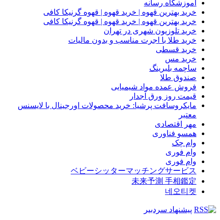
آموزشگاه رسانه
خرید بهترین قهوه | خرید قهوه | قهوه گرنیکا کافی
خرید بهترین قهوه | خرید قهوه | قهوه گرنیکا کافی
خرید تلوزیون شهری در تهران
خرید طلا با اجرت مناسب و بدون مالیات
خرید قسطی
خرید مس
ساچمه بلبرینگ
صندوق طلا
فروش عمده مواد شیمیایی
قیمت روز ورق آجدار
مایکروسافت پرشیا: خرید محصولات اورجینال با لایسنس
معتبر
مهر اقتصادی
همسو فناوری
وام چک
وام فوری
وام فوری
ベビーシッターマッチングサービス
未来予測 手相鑑定
네오티켓
پیشنهاد سردبیر