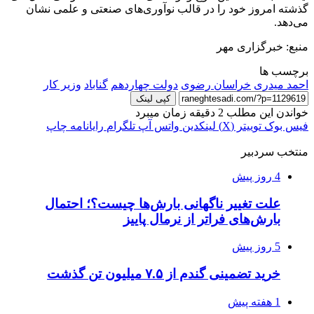
گذشته امروز خود را در قالب نوآوری‌های صنعتی و علمی نشان
می‌دهد.
منبع: خبرگزاری مهر
برچسب ها
احمد میدری
خراسان رضوی
دولت چهاردهم
گناباد
وزیر کار
کپی لینک
خواندن این مطلب 2 دقیقه زمان میبرد
فیس بوک
توییتر (X)
لینکدین
واتس آپ
تلگرام
رایانامه
چاپ
منتخب سردبیر
4 روز پیش
علت تغییر ناگهانی بارش‌ها چیست؟؛ احتمال
بارش‌های فراتر از نرمال پاییز
5 روز پیش
خرید تضمینی گندم از ۷.۵ میلیون تن گذشت
1 هفته پیش