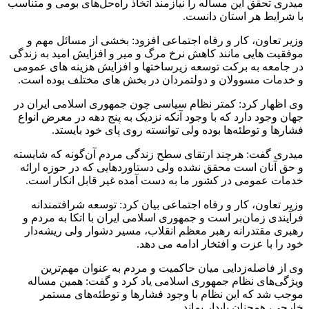
میدری تحقق این مساله را نیازمند اتخاذ راه‌حل‌های بومی و متناسب
با شرایط هر استان دانست.
وزیر تعاون، کار و رفاه اجتماعی افزود: بخشی از مسائل مهم و
موفقیت هایی مانند کاهش نرخ مرگ و میر و افزایش امید به زندگی
در جامعه به برکت توسعه زیرساختها و افزایش هزینه های عمومی
و خدمات مسوولان و دولتمردان در بخش های مختلف بوده است.
وی اظهار کرد: کمتر نظام سیاسی چون جمهوری اسلامی ایران در
جهان وجود دارد که با وجود آنکه نزدیک به پنج دهه در معرض انواع
فشارها و توطئه‌ها بوده ولی توانسته روی پای خود بایستد.
میدری گفت: هرچند ارتقای سطح زندگی مردم آن‌گونه که شایسته
و حق آنان است محقق نشده ولی دستاوردهایی که در حوزه ارائه
خدمات عمومی در کشور ما به دست آمده غیر قابل انکار است.
وزیر تعاون، کار و رفاه اجتماعی بیان کرد: توسعه شرافتمندانه
فرآیندی زمان‌بر است و جمهوری اسلامی ایران با اتکا به مردم و
رهبری مقتدرانه رهبر معظم انقلاب، مسیر دشوار ولی ریشه‌دار
خود را با عزت و افتخار ادامه می دهد.
وی از فاصله‌زدایی میان حاکمیت و مردم به عنوان مهم‌ترین
ویژگی‌های نظام جمهوری اسلامی یاد کرد و گفت:‌ همین مساله
موجب شد که این نظام با وجود فشارها و توطئه‌های مستمر
خارجی، همچنان پایدار بماند.