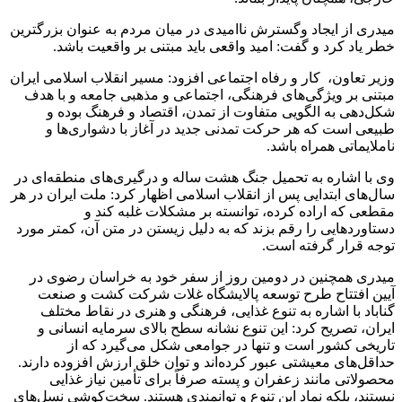
میدری از ایجاد وگسترش ناامیدی در میان مردم به عنوان بزرگترین
خطر یاد کرد و گفت: امید واقعی باید مبتنی بر واقعیت باشد.
وزیر تعاون، ‌ کار و رفاه اجتماعی افزود: مسیر انقلاب اسلامی ایران
مبتنی بر ویژگی‌های فرهنگی، اجتماعی و مذهبی جامعه و با هدف
شکل‌دهی به الگویی متفاوت از تمدن، اقتصاد و فرهنگ بوده و
طبیعی است که هر حرکت تمدنی جدید در آغاز با دشواری‌ها و
ناملایماتی همراه باشد.
وی با اشاره به تحمیل جنگ هشت ساله و درگیری‌های منطقه‌ای در
سال‌های ابتدایی پس از انقلاب اسلامی اظهار کرد: ملت ایران در هر
مقطعی که اراده کرده، توانسته بر مشکلات غلبه کند و
دستاوردهایی را رقم بزند که به دلیل زیستن در متن آن، کمتر مورد
توجه قرار گرفته است.
میدری همچنین در دومین روز از سفر خود به خراسان رضوی در
آیین افتتاح طرح توسعه پالایشگاه غلات شرکت کشت و صنعت
گناباد با اشاره به تنوع غذایی، فرهنگی و هنری در نقاط مختلف
ایران، تصریح کرد: این تنوع نشانه سطح بالای سرمایه انسانی و
تاریخی کشور است و تنها در جوامعی شکل می‌گیرد که از
حداقل‌های معیشتی عبور کرده‌اند و توان خلق ارزش افزوده دارند.
محصولاتی مانند زعفران و پسته صرفاً برای تأمین نیاز غذایی
نیستند، بلکه نماد این تنوع و توانمندی هستند. سخت‌کوشی نسل‌های