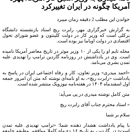
آمریکا چگونه در ایران تغییرکرد
خواندن این مطلب 2 دقیقه زمان میبرد
به گزارش خبرگزاری مهر، رابرت ریچ استاد بازنشسته دانشگاه
برکلی است که وزیر کار در دولت کلینتون و عضو شورای تحول
اقتصادی در دولت اوباما نیز بوده است.
مجله تایم او را یکی از ۱۰ وزیر موثر در تاریخ معاصر آمریکا نامیده
است. وی در یادداشتش در روزنامه گاردین ترامپ را تهدیدی علیه
تمدن بشری می‌نامد.
«احمد میدری» وزیر تعاون، کار و رفاه اجتماعی ایران در پاسخ به
یادداشت «رابرت ریچ»، به او نامه‌ای نوشته که متن آن امروز جمعه
اول اسفندماه ۱۴۰۴ در هفته‌نامه نیوزویک منتشر شده است.
متن کامل نوشته میدری در پی می‌آید:
« استاد محترم جناب آقای رابرت ریچ
سلام بر شما
با پیام یادداشت هشدار دهنده شما؛ «ترامپ تهدیدی علیه تمدن
است» در گاردین، به تاریخ ۱۶ دی‌ماه کاملا موافقم. وظیفه جامعه