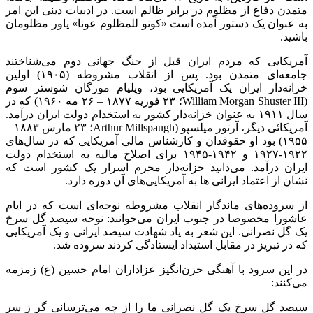
متمدن دفاع از مظلوم در برابر ظالم است. در ادبیات دینی این امر
به عنوان یک دستور آمده است «‌کونو للمظلوم عونا» یاور مظلومان
باشید.
آمریکایی که مردم ایران قبل از جنگ جهانی دوم می‌شناختند
جامعه‌ای متمدن بود. پس از انقلاب مشروطه (۱۹۰۵) اولین
خزانه‌دار ایران یک آمریکایی بود، ویلیام مورگان شوستر سوم
(William Morgan Shuster III؛ ۲۳ فوریه ۱۸۷۷ – ۲۶ مه ۱۹۶۰) که در
سال ۱۹۱۱ به عنوان خزانه‌دار کشور به استخدام دولت ایران درآمد.
آمریکائی دیگر، آرتور میلسپو (Arthur Millspaugh؛ ۲۳ مارس ۱۸۸۳ –
۱۹۵۵) بود او حقوقدان و کارشناس مالی آمریکایی که در سال‌های
۱۹۲۲-۱۹۲۷ و ۱۹۴۲-۱۹۴۵ برای اصلاح مالیه به استخدام دولت
ایران درآمد. می‌دانید خزانه‌دار محرم اسرار یک کشور است که
نشان از اعتماد ایرانی ها به آمریکایی‌های آن دوره دارد.
از سروده‌های ماندگار انقلاب مشروطه نوحه‌ای است که در ایام
عاشورا مخصوصا در جنوب ایران می‌خوانند: نوحه سیصد گل سرخ
یک گل نصرانی. این شعر به یاد شهادت سیصد ایرانی و یک آمریکایی
که در تبریز در مقابل استبداد ایستادگی کردند سروده شد.
در این سرود با آهنگی حزن‌انگیز عزاداران امام حسین (ع) زمزمه
می‌کنند:
سیصد گل سرخ یک گل نصرانی ما را از چه می‌ترسانی گر ز سر