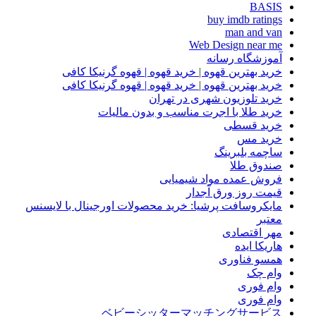
BASIS
buy imdb ratings
man and van
Web Design near me
آموزشگاه رسانه
خرید بهترین قهوه | خرید قهوه | قهوه گرنیکا کافی
خرید بهترین قهوه | خرید قهوه | قهوه گرنیکا کافی
خرید تلوزیون شهری در تهران
خرید طلا با اجرت مناسب و بدون مالیات
خرید قسطی
خرید مس
ساچمه بلبرینگ
صندوق طلا
فروش عمده مواد شیمیایی
قیمت روز ورق آجدار
مایکروسافت پرشیا: خرید محصولات اورجینال با لایسنس
معتبر
مهر اقتصادی
هاریکا ایده
همسو فناوری
وام چک
وام فوری
وام فوری
ベビーシッターマッチングサービス