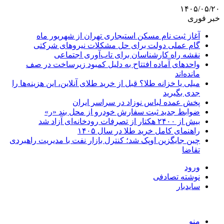
۱۴۰۵/۰۵/۲۰
خبر فوری
آغاز ثبت‌ نام مسکن استیجاری تهران از شهریور ماه
گام عملی دولت برای حل مشکلات نیروهای شرکتی
نقشه راه کارشناسان برای تاب‌آوری اجتماعی
واحدهای آماده افتتاح به دلیل کمبود زیرساخت در صف
مانده‌اند
میلی یا خزانه طلا؟ قبل از خرید طلای آنلاین، این هزینه‌ها را
جدی بگیرید
پخش عمده لباس نوزاد در سراسر ایران
ضوابط جدید ثبت سفارش خودرو از محل بند «ر»
بیش از ۲۴۰۰ هکتار از تصرفات رودخانه‌ای آزاد شد
راهنمای کامل خرید طلا در سال ۱۴۰۵
چین جایگزین اوپک شد؛ کنترل بازار نفت با مدیریت راهبردی
تقاضا
ورود
نوشته تصادفی
سایدبار
منو