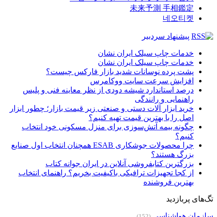
未来予測 手相鑑定
네오티켓
پیشنهاد سردبیر
خدمات چاپ سیلک ایران نشان
خدمات چاپ سیلک ایران نشان
پشت پرده نوسانات شدید بازار فارکس چیست؟
افزایش سرعت سایت ووکامرس
درصد استاندارد شیشه دودی از نظر معاینه فنی و پلیس
راهنمایی و رانندگی
خرید ابزار آلات دستی و صنعتی زیر قیمت بازار؛ چطور ابزار
اصل را با بهترین قیمت تهیه کنیم؟
چگونه بیمه آتش‌سوزی برای منزل مسکونی خود انتخاب
کنیم؟
چرا محصولات جوشکاری ESAB همچنان انتخاب اول صنایع
بزرگ هستند؟
بزرگترین کتابفروشی آنلاین در ایران جوانه کتاب
از کجا تجهیزات ترافیکی باکیفیت بخریم؟ راهنمای انتخاب
بهترین فروشنده
تگ‌های پربازدید
سازمان هواشناسی
(152)