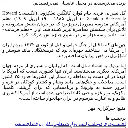
بریده می‌ترسیدیم در محفل عاشقان نمی‌رقصیدیم.
گل نصرانی فردی بنام هُوارد کانْکْلین بَسْکِرْویل (انگلیسی: Howard
Conklin Baskerville؛ ۱۰ آوریل ۱۸۸۵ – ۱۹ آوریل ۱۹۰۹) معلم
آمریکاییِ مدرسه مموریال تبریز بود که در جریان جنبش مشروطه و
تلاش برای شکستن محاصرهٔ تبریز کشته شد. او را «معلم فرمانده»
لقب دادند و سه هزار نفر در تشییع جنازه اش شرکت کردند.
چهره‌ای که تا قبل از جنگ جهانی و قبل از کودتای ۱۳۳۲ مردم ایران
از آمریکا می شناختند چهره‌ای بود که فرهیختگانی مانند شوستر و
َسْکِرْویل در ذهن ایرانیان ساخته بودند.
اما نزدیک به هشتاد سال است، که ایرانیان و بسیاری از مردم جهان
آمریکای دیگری می‌شناسند. ایران تنها کشوری نیست که آمریکا با
کودتا در آن دست به مداخله زد شمار این کشورها حدود ۲۵ کشور
است. ‌مداخلات و جنگ‌هایی مانند ویتنام و کشتار کودکان در غزه و
امروز حمله به ونزوئلا و برنامه‌هایی که برای گرینلند، کلمبیا،
مکزیک، نوار غزه و حتی کانادا طراحی شده است از آمریکا کشوری
ظالم و به عبارت مرسوم در ایران جهانخوار ساخته است.»
منبع: خبرگزاری مهر
برچسب ها
احمد میدری
دونالد ترامپ
وزارت تعاون، کار و رفاه اجتماعی