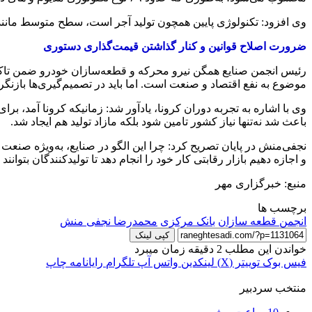
وی افزود: تکنولوژی پایین همچون تولید آجر است، سطح متوسط مانند شیشه خودرو و تکنولوژی بالا مثل تولید ECU و ایر
ضرورت اصلاح قوانین و کنار گذاشتن قیمت‌گذاری دستوری
رئیس انجمن صنایع همگن نیرو محرکه و قطعه‌سازان خودرو ضمن تاکید 
موضوع به نفع اقتصاد و صنعت است. اما باید در تصمیم‌گیری‌ها بازنگر
وی با اشاره به تجربه دوران کرونا، یادآور شد: زمانیکه کرونا آمد، بر
باعث شد نه‌تنها نیاز کشور تامین شود بلکه مازاد تولید هم ایجاد شد.
نجفی‌منش در پایان تصریح کرد: چرا این الگو در صنایع، به‌ویژه صنع
و اجازه دهیم بازار رقابتی کار خود را انجام دهد تا تولیدکنندگان بتوا
منبع: خبرگزاری مهر
برچسب ها
انجمن قطعه سازان
بانک مرکزی
محمدرضا نجفی منش
کپی لینک
خواندن این مطلب 2 دقیقه زمان میبرد
فیس بوک
توییتر (X)
لینکدین
واتس آپ
تلگرام
رایانامه
چاپ
منتخب سردبیر