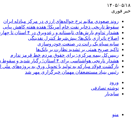
۱۴۰۵/۰۵/۱۸
خبر فوری
روند صعودی ملایم نرخ حواله‌های ارزی در مرکز مبادله ایران
سقوط تاریخی ذخایر نفت خام آمریکا؛ هفده هفته کاهش پیاپی
هشدار تداوم بارش‌های تابستانه و رعدوبرق در ۴ استان تا چهارشنبه
اصلاح ناترازی بانک‌ها؛ پیش‌شرط کنترل نقدینگی
سایه سیاه یک رانت در صنعت خودروسازی
تاکید صریح همتی بر تشدید نظارت بر بانک‌ها
رییس‌کل بیمه مرکزی: برای حقوق مردم خط قرمز ندارم
هشدار نارنجی هواشناسی برای ۴ استان؛ رگبار شدید و سقوط سنگ در راه است
بازگشت فولاد مبارکه به تولید با تحویل ورق به پروژه‌های ملی ا
رئیس بنیاد مستضعفان مهمان خبرگزاری مهر شد
ورود
نوشته تصادفی
سایدبار
منو