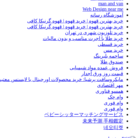
man and van
Web Design near me
آموزشگاه رسانه
خرید بهترین قهوه | خرید قهوه | قهوه گرنیکا کافی
خرید بهترین قهوه | خرید قهوه | قهوه گرنیکا کافی
خرید تلوزیون شهری در تهران
خرید طلا با اجرت مناسب و بدون مالیات
خرید قسطی
خرید مس
ساچمه بلبرینگ
صندوق طلا
فروش عمده مواد شیمیایی
قیمت روز ورق آجدار
مایکروسافت پرشیا: خرید محصولات اورجینال با لایسنس معتبر
مهر اقتصادی
همسو فناوری
وام چک
وام فوری
وام فوری
ベビーシッターマッチングサービス
未来予測 手相鑑定
네오티켓