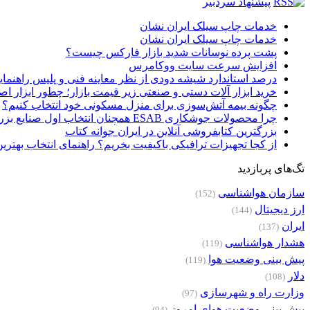
پیشنهاد سردبیر
خدمات چاپ سیلک ایران نشان
خدمات چاپ سیلک ایران نشان
پشت پرده نوسانات شدید بازار فارکس چیست؟
افزایش سرعت سایت ووکامرس
درصد استاندارد شیشه دودی از نظر معاینه فنی و پلیس راهنمای
خرید ابزار آلات دستی و صنعتی زیر قیمت بازار؛ چطور ابزار اصل
چگونه بیمه آتش‌سوزی برای منزل مسکونی خود انتخاب کنیم؟
چرا محصولات جوشکاری ESAB همچنان انتخاب اول صنایع بزرگ هستند؟
بزرگترین کتابفروشی آنلاین در ایران جوانه کتاب
از کجا تجهیزات ترافیکی باکیفیت بخریم؟ راهنمای انتخاب بهتری
تگ‌های پربازدید
سازمان هواشناسی
(152)
ارز دیجیتال
(144)
ایران
(137)
هشدار هواشناسی
(119)
پیش بینی وضعیت هوا
(119)
دلار
(108)
وزارت راه و شهرسازی
(97)
پیش بینی وضعیت هوای امروز