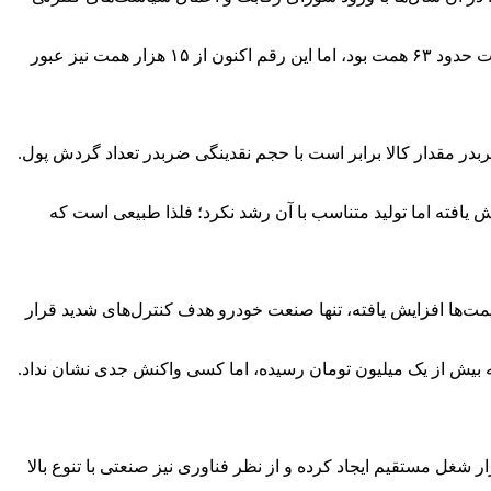
وی با بیان اینکه روند زیان‌دهی در صنعت خودرو طی سال‌های گذشته، تشدید شده است، افزود: در ابتدای دولت یازدهم میزان زیان این صنعت حدود ۶۳ همت بود، اما این رقم اکنون از ۱۵ هزار همت نیز عبور
کردند که بر اساس آن قیمت کالا ضربدر مقدار کالا برابر است با حجم نقدینگی ضربدر تعداد گردش پول.
فته اما تولید متناسب با آن رشد نکرد؛ فلذا طبیعی است که
ت‌ها افزایش یافته، تنها صنعت خودرو هدف کنترل‌های شدید قرار
شد: قیمت روغن چند برابر شد، برنج که در گذشته کیلویی ۶۰ تا ۷۰ هزار تومان بود، حال به بیش از یک میلیون تومان رسیده، اما کسی واکنش جدی نشان نداد.
 مدیره انجمن صنایع همگن قطعه‌سازی ایران ضمن اشاره به جایگاه صنعتی خودرو در کشور تصریح کرد: این صنعت حدود ۷۰۰ هزار شغل مستقیم ایجاد کرده و از نظر فناوری نیز صنعتی با تنوع بالا