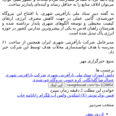
می‌توان اتلاف منابع را به حداقل رساند و آینده‌ای پایدارتر ساخت.
به گفته دبیر ستاد ملی بازآفرینی شهری، با افتتاح این نیروگاه
خورشیدی، گامی عملی در جهت کاهش مصرف انرژی، ارتقای
کیفیت محیطی و توسعه الگوهای شهری پایدار برداشته شده و
هنرستان راهیان قدس به یکی از پیشروترین مدارس کشور در حوزه
انرژی پاک تبدیل شده است.
مدیرعامل شرکت بازآفرینی شهری ایران همچنین از ساخت ۶۱
مدرسه با هدف توانمندسازی محلات هدف توسط این شرکت خبر
داد.
منبع: خبرگزاری مهر
برچسب ها
دانش آموزان
ستاد ملی بازآفرینی شهری
شرکت بازافرینی شهری
عبدالرضا گلپایگانی
کره جنوبی
نیروگاه خورشیدی
کپی لینک
خواندن این مطلب 2 دقیقه زمان میبرد
فیس بوک
توییتر (X)
لینکدین
واتس آپ
تلگرام
رایانامه
چاپ
منتخب سردبیر
4 روز پیش