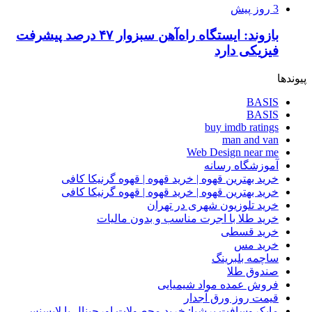
3 روز پیش
بازوند: ایستگاه راه‌آهن سبزوار ۴۷ درصد پیشرفت
فیزیکی دارد
پیوندها
BASIS
BASIS
buy imdb ratings
man and van
Web Design near me
آموزشگاه رسانه
خرید بهترین قهوه | خرید قهوه | قهوه گرنیکا کافی
خرید بهترین قهوه | خرید قهوه | قهوه گرنیکا کافی
خرید تلوزیون شهری در تهران
خرید طلا با اجرت مناسب و بدون مالیات
خرید قسطی
خرید مس
ساچمه بلبرینگ
صندوق طلا
فروش عمده مواد شیمیایی
قیمت روز ورق آجدار
مایکروسافت پرشیا: خرید محصولات اورجینال با لایسنس