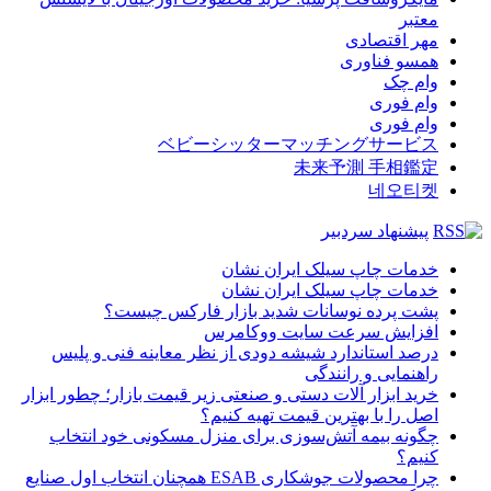
معتبر
مهر اقتصادی
همسو فناوری
وام چک
وام فوری
وام فوری
ベビーシッターマッチングサービス
未来予測 手相鑑定
네오티켓
پیشنهاد سردبیر
خدمات چاپ سیلک ایران نشان
خدمات چاپ سیلک ایران نشان
پشت پرده نوسانات شدید بازار فارکس چیست؟
افزایش سرعت سایت ووکامرس
درصد استاندارد شیشه دودی از نظر معاینه فنی و پلیس
راهنمایی و رانندگی
خرید ابزار آلات دستی و صنعتی زیر قیمت بازار؛ چطور ابزار
اصل را با بهترین قیمت تهیه کنیم؟
چگونه بیمه آتش‌سوزی برای منزل مسکونی خود انتخاب
کنیم؟
چرا محصولات جوشکاری ESAB همچنان انتخاب اول صنایع