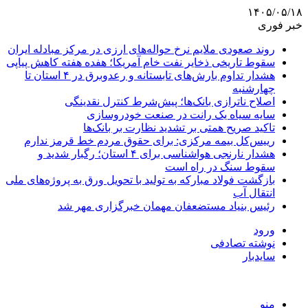
۱۴۰۵/۰۵/۱۸
خبر فوری
روند صعودی ملایم نرخ حواله‌های ارزی در مرکز مبادله ایران
سقوط تاریخی ذخایر نفت خام آمریکا؛ هفده هفته کاهش پیاپی
هشدار تداوم بارش‌های تابستانه و رعدوبرق در ۴ استان تا
چهارشنبه
اصلاح ناترازی بانک‌ها؛ پیش‌شرط کنترل نقدینگی
سایه سیاه یک رانت در صنعت خودروسازی
تاکید صریح همتی بر تشدید نظارت بر بانک‌ها
رییس‌کل بیمه مرکزی: برای حقوق مردم خط قرمز ندارم
هشدار نارنجی هواشناسی برای ۴ استان؛ رگبار شدید و
سقوط سنگ در راه است
بازگشت فولاد مبارکه به تولید با تحویل ورق به پروژه‌های ملی
انتقال آب
رئیس بنیاد مستضعفان مهمان خبرگزاری مهر شد
ورود
نوشته تصادفی
سایدبار
منو