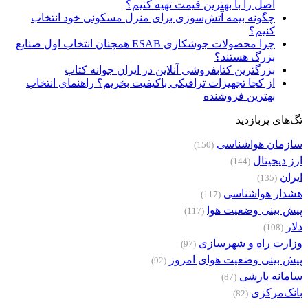
اصل را با بهترین قیمت تهیه کنیم؟
چگونه بیمه آتش‌سوزی برای منزل مسکونی خود انتخاب
کنیم؟
چرا محصولات جوشکاری ESAB همچنان انتخاب اول صنایع
بزرگ هستند؟
بزرگترین کتابفروشی آنلاین در ایران جوانه کتاب
از کجا تجهیزات ترافیکی باکیفیت بخریم؟ راهنمای انتخاب
بهترین فروشنده
تگ‌های پربازدید
سازمان هواشناسی
(150)
ارز دیجیتال
(144)
ایران
(135)
هشدار هواشناسی
(117)
پیش بینی وضعیت هوا
(117)
دلار
(108)
وزارت راه و شهرسازی
(97)
پیش بینی وضعیت هوای امروز
(92)
سامانه بارشی
(87)
بانک‌مرکزی
(82)