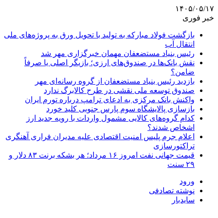
۱۴۰۵/۰۵/۱۷
خبر فوری
بازگشت فولاد مبارکه به تولید با تحویل ورق به پروژه‌های ملی
انتقال آب
رئیس بنیاد مستضعفان مهمان خبرگزاری مهر شد
نقش بانک‌ها در صندوق‌های ارزی؛ بازیگر اصلی یا صرفاً
ضامن؟
بازدید رئیس بنیاد مستضعفان از گروه رسانه‌ای مهر
صندوق توسعه ملی نقشی در طرح کالابرگ ندارد
واکنش بانک مرکزی به ادعای ترامپ درباره تورم ایران
بازسازی پالایشگاه سوم پارس جنوبی کلید خورد
کدام گروه‌های کالایی مشمول واردات با رویه جدید ارز
اشخاص شدند؟
اعلام جرم پلیس امنیت اقتصادی علیه مدیران فراری آهنگری
تراکتورسازی
قیمت جهانی نفت امروز ۱۶ مرداد؛ هر بشکه برنت ۸۳ دلار و
۲۹ سنت
ورود
نوشته تصادفی
سایدبار