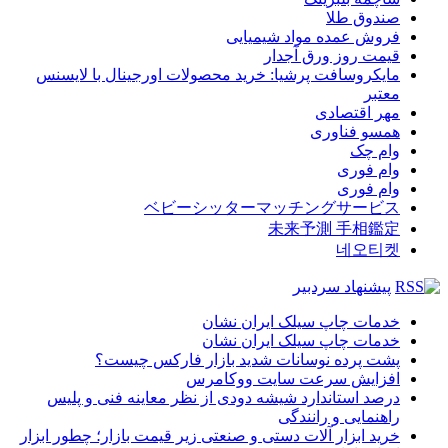
صندوق طلا
فروش عمده مواد شیمیایی
قیمت روز ورق آجدار
مایکروسافت پرشیا: خرید محصولات اورجینال با لایسنس
معتبر
مهر اقتصادی
همسو فناوری
وام چک
وام فوری
وام فوری
ベビーシッターマッチングサービス
未来予測 手相鑑定
네오티켓
پیشنهاد سردبیر
خدمات چاپ سیلک ایران نشان
خدمات چاپ سیلک ایران نشان
پشت پرده نوسانات شدید بازار فارکس چیست؟
افزایش سرعت سایت ووکامرس
درصد استاندارد شیشه دودی از نظر معاینه فنی و پلیس
راهنمایی و رانندگی
خرید ابزار آلات دستی و صنعتی زیر قیمت بازار؛ چطور ابزار