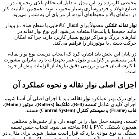
محیطی کاربرد دارد. این مدل به دلیل استحکام بالای زنجیرها، در
صنایع فولاد و خودروسازی بسیار محبوب است. همچنین، قابلیت کار
در دماهای بالا و محیط‌های آلوده، از مزایای آن به شمار می‌رود.
نوار نقاله غلتکی
معمولاً برای انتقال کالاهایی با سطح صاف و پایدار
مانند جعبه‌ها یا پالت‌ها استفاده می‌شود. این نوع نوار نقاله در
انبارهای بزرگ و مراکز توزیع بسیار کاربرد دارد، چرا که امکان
حرکت دستی یا موتوردار را فراهم می‌کند.
در پایان این بخش باید اشاره کرد که انتخاب درست نوع نوار نقاله،
تأثیر مستقیم بر کارایی و طول عمر تجهیزات دارد. بنابراین مشورت
با کارشناسان فنی و بررسی دقیق نیازها، از الزامات پیش از خرید
است.
اجزای اصلی نوار نقاله و نحوه عملکرد آن
برای درک بهتر عملکرد
نوار نقاله
، باید با اجزای اصلی آن آشنا شویم.
اجزای کلیدی شامل
تسمه (Belt)
،
غلتک‌ها (Rollers)
،
موتور (Motor)
،
قاب (Frame)
و
سیستم کنترل (Control System)
هستند.
تسمه، وظیفه حمل مواد را بر عهده دارد و از جنس‌های مختلفی
همچون لاستیک، PVC یا PU ساخته می‌شود. انتخاب جنس تسمه
بستگی به نوع موادی دارد که قرار است منتقل شوند. برای مثال، در
صنایع غذایی معمولاً از تسمه‌هایی با پوشش آنتی‌باکتریال استفاده