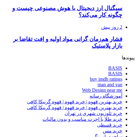
سیگنال ارز دیجیتال با هوش مصنوعی چیست و
چگونه کار می‌کند؟
2 روز پیش
فشار هم‌زمان گرانی مواد اولیه و افت تقاضا بر
بازار پلاستیک
پیوندها
BASIS
BASIS
buy imdb ratings
man and van
Web Design near me
آموزشگاه رسانه
خرید بهترین قهوه | خرید قهوه | قهوه گرنیکا کافی
خرید بهترین قهوه | خرید قهوه | قهوه گرنیکا کافی
خرید تلوزیون شهری در تهران
خرید طلا با اجرت مناسب و بدون مالیات
خرید قسطی
خرید مس
ساچمه بلبرینگ