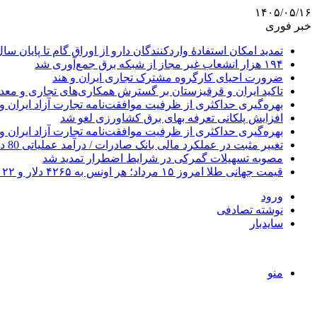
۱۴۰۵/۰۵/۱۶
خبر فوری
تمدید امکان استفادۀ واردکنندگان دارو از اوراق گام تا پایان سا
۱۹۴ هزار انشعاب غیر مجاز از شبکه برق جمع‌آوری شد
ضرورت احیای کارگروه مشترک تجاری ایران و هند
تاکید ایران و قرقیزستان بر گسترش همکاری‌های تجاری و معد
بهره‌گیری حداکثری از ظرفیت موافقت‌نامه تجارت آزاد ایران و
افزایش پلکانی تعرفه بهای برق کشاورزی لغو شد
بهره‌گیری حداکثری از ظرفیت موافقت‌نامه تجارت آزاد ایران و
تغییر مثبت در عملکرد مالی بانک صادرات / درآمد عملیاتی 80 درصد رشد کرد
مصوبه تسهیلات گمرکی در شرایط اضطرار تمدید شد
قیمت جهانی طلا امروز ۱۵ مرداد؛ هر اونس به ۴۲۶۵ دلار و ۲۲ سنت رسید
ورود
نوشته تصادفی
سایدبار
منو