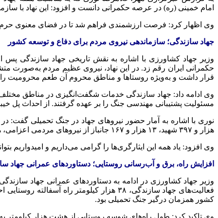
امام خمینی (ره) در عرصه حکمرانی دانست و افزود: این نهاد با سا
وی اظهار کرد: فرصت ارزشمندی فراهم شد تا در فضای معنوی حرم مطهر 
جهاد سازندگی؛ سازماندهی نیروی مردم برای دفاع و توسعه کشور
وزیر جهاد کشاورزی با اشاره به نقش تاریخی جهاد سازندگی پس از 
حکمرانی ایران رقم زد. در این نهاد، نیروی عظیم مردم به‌صورت 
قرار داشت و به‌ویژه روستاها و مناطق محروم آن طعم محرومیت را 
وی ادامه داد: جهاد سازندگی خدمات شگفت‌انگیزی در مناطق مختلف
مسئولیت پشتیبانی مهندسی جنگ را بر عهده گرفتند. از احداث پل خیبر گر
هزار و ۳۹۷ شهید، ۱۳ هزار و ۱۶۷ جانباز از نیروهای مردمی اعزامی، هشت هزار و ۳۲۵ جانباز شاغل در جهاد و یک هزار و ۸۰ آزاده، نقش خود را در دفاع مقدس ایفا کرد.
وی افزود: یاد همه این ایثارگری‌ها را گرامی می‌داریم و امیدواریم بتوان
افزایش راه، برق و آب‌رسانی روستایی؛ دستاوردهای عمرانی جهاد سا
وزیر جهاد کشاورزی در ادامه به دستاوردهای عمرانی جهاد سازندگی 
فعالیت‌های جهاد سازندگی، ۳۸ هزار کیلومتر 
کشور همزمان درگیر جنگ تحمیلی بود.
وی تاکید کرد: طول راه‌های شوسه روستایی از هشت هزار کیلومتر به ۸۸ هزار کیلومتر افزایش یافت. همچنین تعداد روستاهای برخوردار از برق از چهار هزار و ۲۷۰ روستا پیش از انقلاب به ۴۱ هزار روستا رسی