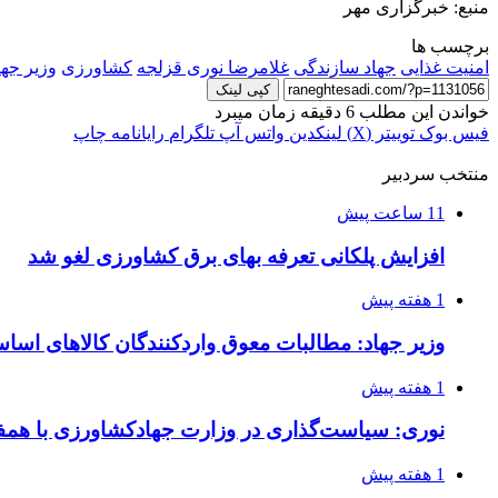
منبع: خبرگزاری مهر
برچسب ها
امنیت غذایی
جهاد سازندگی
غلامرضا نوری قزلجه
کشاورزی
وزیر جه
کپی لینک
خواندن این مطلب 6 دقیقه زمان میبرد
فیس بوک
توییتر (X)
لینکدین
واتس آپ
تلگرام
رایانامه
چاپ
منتخب سردبیر
11 ساعت پیش
افزایش پلکانی تعرفه بهای برق کشاورزی لغو شد
1 هفته پیش
وزیر جهاد: مطالبات معوق واردکنندگان کالاهای اسا
1 هفته پیش
نوری: سیاست‌گذاری در وزارت جهادکشاورزی با همفک
1 هفته پیش