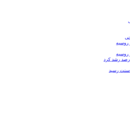
ل
نی
 روسیه
 روسیه