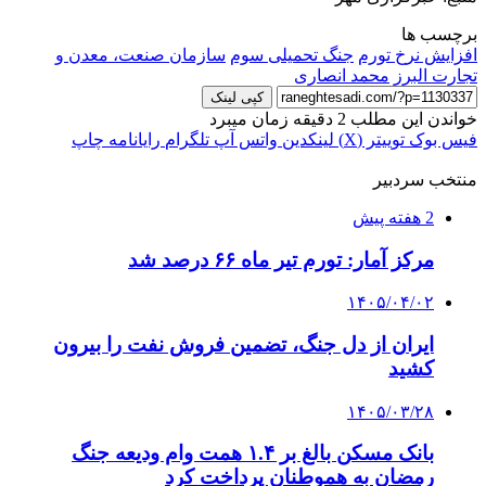
برچسب ها
افزایش نرخ تورم
جنگ تحمیلی سوم
سازمان صنعت، معدن و
تجارت البرز
محمد انصاری
کپی لینک
خواندن این مطلب 2 دقیقه زمان میبرد
فیس بوک
توییتر (X)
لینکدین
واتس آپ
تلگرام
رایانامه
چاپ
منتخب سردبیر
2 هفته پیش
مرکز آمار: تورم تیر ماه ۶۶ درصد شد
۱۴۰۵/۰۴/۰۲
ایران از دل جنگ، تضمین فروش نفت را بیرون
کشید
۱۴۰۵/۰۳/۲۸
بانک مسکن بالغ بر ۱.۴ همت وام ودیعه جنگ
رمضان به هموطنان پرداخت کرد