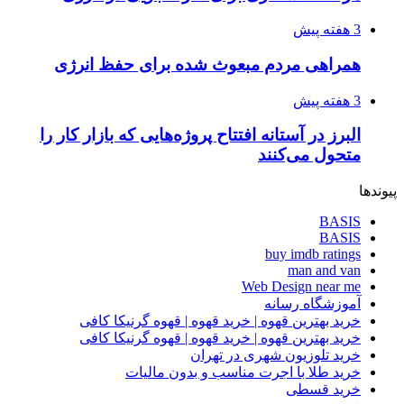
3 هفته پیش
همراهی مردم مبعوث شده برای حفظ انرژی
3 هفته پیش
البرز در آستانه افتتاح پروژه‌هایی که بازار کار را
متحول می‌کنند
پیوندها
BASIS
BASIS
buy imdb ratings
man and van
Web Design near me
آموزشگاه رسانه
خرید بهترین قهوه | خرید قهوه | قهوه گرنیکا کافی
خرید بهترین قهوه | خرید قهوه | قهوه گرنیکا کافی
خرید تلوزیون شهری در تهران
خرید طلا با اجرت مناسب و بدون مالیات
خرید قسطی