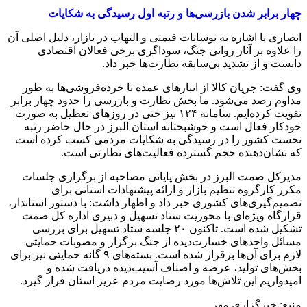
چهار برابر شدن بازرسی‌ها و رتبه اول رسیدگی به شکایات
انصاری با اشاره به نوسانات قیمتی و التهاب در بازار، دلیل اصلی آن
را علاوه بر آثار روانی جنگ، سوداگری برخی فعالان اقتصادی
دانست و از تشدید بی‌سابقه نظارت‌ها خبر داد.
وی گفت: جریان کالا از انبارهای عمده تا خرده‌فروشی‌ها به طور
مداوم رصد می‌شود. ما بخش نظارت و بازرسی را حدود چهار برابر
تقویت کرده‌ایم. سامانه ۱۲۴ نیز حتی در روزهای تعطیل به صورت
خودکار فعال است و خوشبختانه استان البرز در حال حاضر رتبه
نخست کشور را در رسیدگی به شکایات مردمی کسب کرده است
که نشان‌دهنده حجم گسترده فعالیت‌های نظارتی است.
مدیرکل صمت البرز در بخش پایانی مصاحبه از برگزاری جلسات
مکرر کارگروه تنظیم بازار و ارائه پیشنهادات استانی برای
تصمیم‌گیری‌های کشوری خبر داد و اظهار داشت: با دستور استاندار،
قرارگاه ویژه‌ای با محوریت ستاد تسهیل و دبیری اداره کل صمت
تشکیل شده است. تاکنون ۲۰ جلسه ستاد تسهیل برای بررسی
مسائل واحدهای خسارت‌دیده از جنگ برگزار و مصوبات حمایتی
لازم برای آن‌ها برقرار شده است. بسته‌های ۹ گانه حمایتی نیز برای
بخش‌های تولید، عرضه و اصناف آسیب‌دیده دریافت شده و
امیدواریم این تلاش‌ها مورد رضایت مردم عزیز استان قرار گیرد.
منبع: خبرگزاری مهر