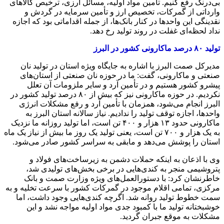
بی‌درنگ رفع کنیم. تأمین مواد اولیه، مسائل ارزی، ترخیص کالاهای
وارداتی از گمرکات، تخصیص ارز و تأمین سرمایه در گردش و
نقدینگی این واحدها در کنار بانک‌ها، از جمله اقداماتی بود که اجازه
نداد لحظه‌ای غفلت در روند تولید رخ دهد.
تولید ۸۰ درصد ماکارونی کشور در البرز
مدیرکل صمت البرز با اشاره به جایگاه ویژه استان در تولید نان
صنعتی و ماکارونی، گفت: ما در حوزه نان صنعتی از استان‌های
پیشرو کشور هستیم و در تأمین آرد و سایر ملزومات آن تعلل
نکردیم. در حوزه ماکارونی نیز که بیش از ۸۰ درصد تولید کشور در
البرز انجام می‌شود، همزمان با تأمین آرد و رفع مشکلات انرژی
واحدها، اجازه توقف تولید را ندادیم. نیاز سالانه استان البرز به
ماکارونی حدود ۱۳ هزار و ۴۰۰ تن است، اما تولید روزانه ما نزدیک
به یک هزار و ۷۰۰ تن است، یعنی تولید یک روز ما بیش از نیاز یک ماه
استان را پوشش می‌دهد و مابقی به سراسر کشور صادر می‌شود.
وی با اذعان به اینکه حملات دشمن به زیرساخت‌های فولاد و
پتروشیمی منجر به کندی‌هایی در برخی بخش‌های تولیدی شد،
خاطرنشان کرد: با دستورالعمل‌های ویژه وزارت صمت و بانک
مرکزی، تمامی اقلام موجود در گمرکات کشور با سرعت تخلیه و به
سمت خطوط تولید روانه شد. اگرچه کندی‌هایی وجود داشت، اما
خوشبختانه تولید ما با کمبود جدی مواد اولیه مواجه نشد و این
مشکلات به موقع جبران گردید.