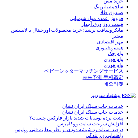
خرید مس
ساچمه بلبرینگ
صندوق طلا
فروش عمده مواد شیمیایی
قیمت روز ورق آجدار
مایکروسافت پرشیا: خرید محصولات اورجینال با لایسنس
معتبر
مهر اقتصادی
همسو فناوری
وام چک
وام فوری
وام فوری
ベビーシッターマッチングサービス
未来予測 手相鑑定
네오티켓
پیشنهاد سردبیر
خدمات چاپ سیلک ایران نشان
خدمات چاپ سیلک ایران نشان
پشت پرده نوسانات شدید بازار فارکس چیست؟
افزایش سرعت سایت ووکامرس
درصد استاندارد شیشه دودی از نظر معاینه فنی و پلیس
راهنمایی و رانندگی