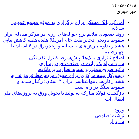
۱۴۰۵/۰۵/۱۸
خبر فوری
آمادگی بانک مسکن برای برگزاری به موقع مجمع عمومی
سالانه
روند صعودی ملایم نرخ حواله‌های ارزی در مرکز مبادله ایران
سقوط تاریخی ذخایر نفت خام آمریکا؛ هفده هفته کاهش پیاپی
هشدار تداوم بارش‌های تابستانه و رعدوبرق در ۴ استان تا
چهارشنبه
اصلاح ناترازی بانک‌ها؛ پیش‌شرط کنترل نقدینگی
سایه سیاه یک رانت در صنعت خودروسازی
تاکید صریح همتی بر تشدید نظارت بر بانک‌ها
رییس‌کل بیمه مرکزی: برای حقوق مردم خط قرمز ندارم
هشدار نارنجی هواشناسی برای ۴ استان؛ رگبار شدید و
سقوط سنگ در راه است
بازگشت فولاد مبارکه به تولید با تحویل ورق به پروژه‌های ملی
انتقال آب
ورود
نوشته تصادفی
سایدبار