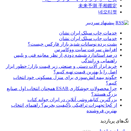
未来予測 手相鑑定
네오티켓
پیشنهاد سردبیر
خدمات چاپ سیلک ایران نشان
خدمات چاپ سیلک ایران نشان
پشت پرده نوسانات شدید بازار فارکس چیست؟
افزایش سرعت سایت ووکامرس
درصد استاندارد شیشه دودی از نظر معاینه فنی و پلیس
راهنمایی و رانندگی
خرید ابزار آلات دستی و صنعتی زیر قیمت بازار؛ چطور ابزار
اصل را با بهترین قیمت تهیه کنیم؟
چگونه بیمه آتش‌سوزی برای منزل مسکونی خود انتخاب
کنیم؟
چرا محصولات جوشکاری ESAB همچنان انتخاب اول صنایع
بزرگ هستند؟
بزرگترین کتابفروشی آنلاین در ایران جوانه کتاب
از کجا تجهیزات ترافیکی باکیفیت بخریم؟ راهنمای انتخاب
بهترین فروشنده
تگ‌های پربازدید