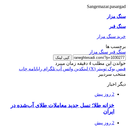
Sangemazar.pasargad
سنگ مزار
سنگ قبر
خرید سنگ مزار
برچسب ها
سنگ قبر
سنگ مزار
کپی لینک
خواندن این مطلب 4 دقیقه زمان میبرد
فیس بوک
توییتر (X)
لینکدین
واتس آپ
تلگرام
رایانامه
چاپ
منتخب سردبیر
دیگر اخبار
2 روز پیش
خزانه طلا؛ نسل جدید معاملات طلای آب‌شده در
ایران
2 روز پیش