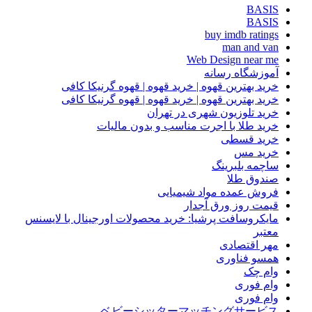
BASIS
BASIS
buy imdb ratings
man and van
Web Design near me
آموزشگاه رسانه
خرید بهترین قهوه | خرید قهوه | قهوه گرنیکا کافی
خرید بهترین قهوه | خرید قهوه | قهوه گرنیکا کافی
خرید تلوزیون شهری در تهران
خرید طلا با اجرت مناسب و بدون مالیات
خرید قسطی
خرید مس
ساچمه بلبرینگ
صندوق طلا
فروش عمده مواد شیمیایی
قیمت روز ورق آجدار
مایکروسافت پرشیا: خرید محصولات اورجینال با لایسنس
معتبر
مهر اقتصادی
همسو فناوری
وام چک
وام فوری
وام فوری
ベビーシッターマッチングサービス