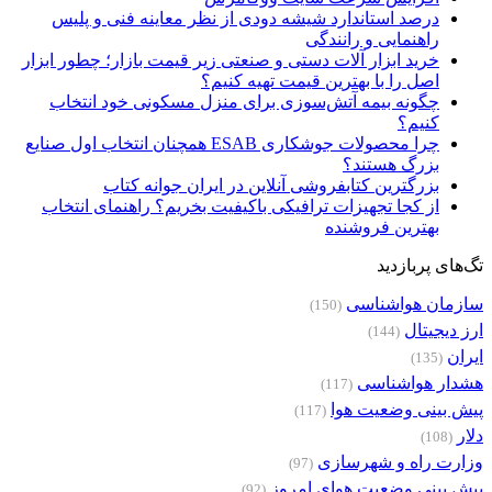
درصد استاندارد شیشه دودی از نظر معاینه فنی و پلیس
راهنمایی و رانندگی
خرید ابزار آلات دستی و صنعتی زیر قیمت بازار؛ چطور ابزار
اصل را با بهترین قیمت تهیه کنیم؟
چگونه بیمه آتش‌سوزی برای منزل مسکونی خود انتخاب
کنیم؟
چرا محصولات جوشکاری ESAB همچنان انتخاب اول صنایع
بزرگ هستند؟
بزرگترین کتابفروشی آنلاین در ایران جوانه کتاب
از کجا تجهیزات ترافیکی باکیفیت بخریم؟ راهنمای انتخاب
بهترین فروشنده
تگ‌های پربازدید
سازمان هواشناسی
(150)
ارز دیجیتال
(144)
ایران
(135)
هشدار هواشناسی
(117)
پیش بینی وضعیت هوا
(117)
دلار
(108)
وزارت راه و شهرسازی
(97)
پیش بینی وضعیت هوای امروز
(92)