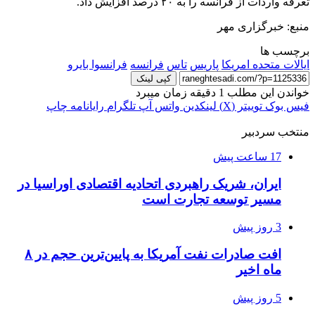
تعرفه واردات از فرانسه را به ۲۰ درصد افزایش داد.
منبع: خبرگزاری مهر
برچسب ها
ایالات متحده امریکا
پاریس
تاس
فرانسه
فرانسوا بایرو
کپی لینک
خواندن این مطلب 1 دقیقه زمان میبرد
فیس بوک
توییتر (X)
لینکدین
واتس آپ
تلگرام
رایانامه
چاپ
منتخب سردبیر
17 ساعت پیش
ایران، شریک راهبردی اتحادیه اقتصادی اوراسیا در
مسیر توسعه تجارت است
3 روز پیش
افت صادرات نفت آمریکا به پایین‌ترین حجم در ۸
ماه اخیر
5 روز پیش