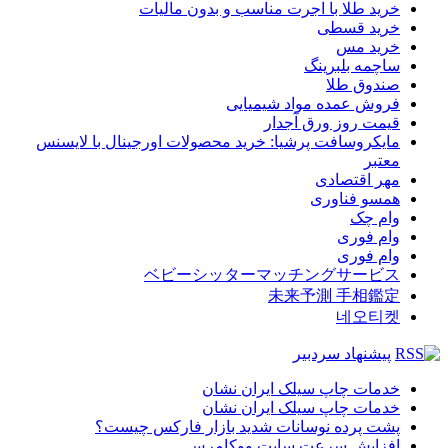
خرید طلا با اجرت مناسب و بدون مالیات
خرید قسطی
خرید مس
ساچمه بلبرینگ
صندوق طلا
فروش عمده مواد شیمیایی
قیمت روز ورق آجدار
مایکروسافت پرشیا: خرید محصولات اورجینال با لایسنس
معتبر
مهر اقتصادی
همسو فناوری
وام چک
وام فوری
وام فوری
ベビーシッターマッチングサービス
未来予測 手相鑑定
네오티켓
پیشنهاد سردبیر
خدمات چاپ سیلک ایران نشان
خدمات چاپ سیلک ایران نشان
پشت پرده نوسانات شدید بازار فارکس چیست؟
افزایش سرعت سایت ووکامرس