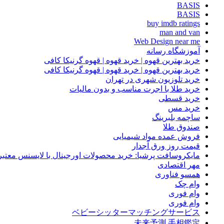
BASIS
BASIS
buy imdb ratings
man and van
Web Design near me
آموزشگاه رسانه
خرید بهترین قهوه | خرید قهوه | قهوه گرنیکا کافی
خرید بهترین قهوه | خرید قهوه | قهوه گرنیکا کافی
خرید تلوزیون شهری در تهران
خرید طلا با اجرت مناسب و بدون مالیات
خرید قسطی
خرید مس
ساچمه بلبرینگ
صندوق طلا
فروش عمده مواد شیمیایی
قیمت روز ورق آجدار
مایکروسافت پرشیا: خرید محصولات اورجینال با لایسنس معتبر
مهر اقتصادی
همسو فناوری
وام چک
وام فوری
وام فوری
ベビーシッターマッチングサービス
未来予測 手相鑑定