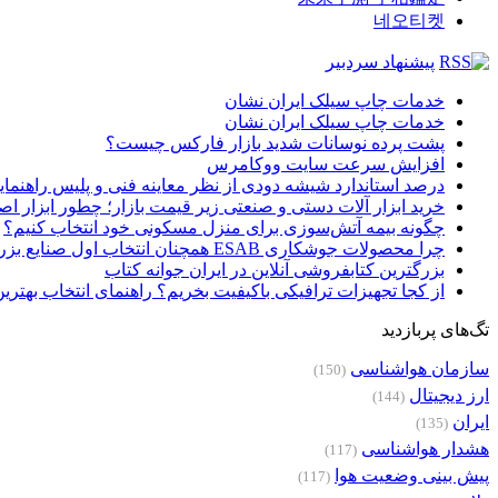
네오티켓
پیشنهاد سردبیر
خدمات چاپ سیلک ایران نشان
خدمات چاپ سیلک ایران نشان
پشت پرده نوسانات شدید بازار فارکس چیست؟
افزایش سرعت سایت ووکامرس
درصد استاندارد شیشه دودی از نظر معاینه فنی و پلیس راهنمای
خرید ابزار آلات دستی و صنعتی زیر قیمت بازار؛ چطور ابزار اصل
چگونه بیمه آتش‌سوزی برای منزل مسکونی خود انتخاب کنیم؟
چرا محصولات جوشکاری ESAB همچنان انتخاب اول صنایع بزرگ هستند؟
بزرگترین کتابفروشی آنلاین در ایران جوانه کتاب
از کجا تجهیزات ترافیکی باکیفیت بخریم؟ راهنمای انتخاب بهتری
تگ‌های پربازدید
سازمان هواشناسی
(150)
ارز دیجیتال
(144)
ایران
(135)
هشدار هواشناسی
(117)
پیش بینی وضعیت هوا
(117)