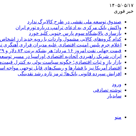
۱۴۰۵/۰۵/۱۷
خبر فوری
صندوق توسعه ملی نقشی در طرح کالابرگ ندارد
واکنش بانک مرکزی به ادعای ترامپ درباره تورم ایران
بازسازی پالایشگاه سوم پارس جنوبی کلید خورد
کدام گروه‌های کالایی مشمول واردات با رویه جدید ارز اشخاص
اعلام جرم پلیس امنیت اقتصادی علیه مدیران فراری آهنگری ت
قیمت جهانی نفت امروز ۱۶ مرداد؛ هر بشکه برنت ۸۳ دلار و ۲۹ سنت
ایران، شریک راهبردی اتحادیه اقتصادی اوراسیا در مسیر توسع
بازار باز و ثبات اقتصادی؛ چگونه سیاست پولی به کنترل قیمت‌ه
اقتصاد آمریکا نیز با فشارها و ریسک‌های قابل توجهی مواجه ا
افزایش سپرده قانونی بانک‌ها؛ ترمز تازه رشد نقدینگی
ورود
نوشته تصادفی
سایدبار
منو