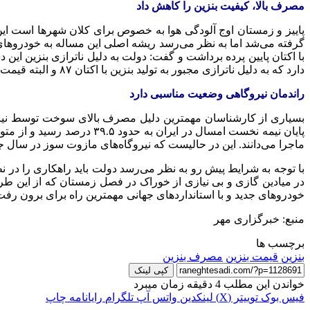
مصرف بالا، کیفیت بنزین را کاهش داد
پاییز و زمستان اوج آلودگی هوا به خصوص برای کلان شهرها است ای
گرفته می‌شد اما به نظر می‌رسد ریشه اصلی این مساله به خودروهای 
با
اکتان
پایین پرده برداشت و گفت: دولت به دلیل
ناترازی
بنزین این د
دارد که به دلیل
ناترازی
مجبور به تولید بنزین با
اکتان
۸۷ و البته قیمت ارزان شدیم.
راندمان نیروگاهی وضعیت مناسبی دارد
پایان نیمه نخست امسال در 
ماجرا می‌دانند. این در حالیست که نیروگاه‌های مازوت سوز در سال جار
با توجه به شرایط پیش رو به نظر می‌رسد دولت باید راهکاری را در ن
در میادین گازی و بی نیازی از خوراک در فصل زمستان که از این طریق 
خودروهای جدید و با استانداردهای جهانی مهمترین راه برای برون رف
منبع: خبرگزاری مهر
برچسب ها
بنزین
قیمت بنزین
مصرف بنزین
کپی لینک
خواندن این مطلب 4 دقیقه زمان میبرد
فیس بوک
توییتر (X)
لینکدین
واتس آپ
تلگرام
رایانامه
چاپ