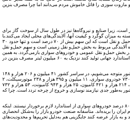
 از کارشناسان افزایش مصرف بنزین و مازوت سوزی را قاتل خاموش مردم می‌دانند اما چرا مصرف بنزین
 است، زیرا صنایع و نیروگاه‌ها نیز در طول سال از سوخت گاز برای
ه میزان گوگرد و کیفیت آنها، آلایندگی‌های محلی ایجاد می‌کنند.با
این حال، اگر سهم آلایندگی منابع مختلف را در سطح کلان و نه به صورت محلی، بررسی کنیم، بیشترین سهم آلایندگی هوا مربوط به بخش حمل و نقل است که این سهم بیش از ۷۰ درصد است و تنها حدود ۳۰
ده آلایندگی مربوط به بخش حمل‌و نقل زمینی است و سهم حمل‌و نقل
یل در بخش حمل‌و نقل عمومی و خودروهای سواری بازمی‌گردد. به همین
دلیل است که کارشناسان این حوزه بر این باورند، در صورتی که خودروهای فرسوده از رده خارج شوند و خودروسازان خودروهایی مطابق استاندارد جهانی تولید کنند نزدیک به ۶۰ میلیون لیتر مصرف بنزین در
بنزین دانست، در ابتدا با نگاهی به تعداد خودروهای کشور متوجه می‌شویم، در سراسر کشور ۴۱ میلیون و ۲۰۶ هزار و ۱۴۸
دستگاه خودرو در حال تردد هستند که از این تعداد، ۲۲ میلیون و ۱۰۲ هزار و ۱۴۰ دستگاه فرسوده هستند که شامل ۷ میلیون و ۵۵۲ هزار و ۷۳۰ خودروی سواری، ۱۱ میلیون و ۳۹۵ هزار و ۲۳۸ موتورسیکلت، ۲
میلیون و ۶۸ هزار و ۵۷۱ وانت، ۳۸۵ هزار و ۶۵ تاکسی، ۵۹ هزار و ۷۶۲ اتوبوس، ۹۷ هزار و ۴۵۷ مینی‌بوس، ۴۱ هزار و ۵۸۱ خودروی دولتی، ۲۱۴ هزار و ۴۲۱ کامیون، ۲۵ هزار و ۹۴۳ کامیونت، ۵۳ هزار و ۷۳۲
ان می‌دهد نیمی از ناوگان کشور به‌طور جدی نیازمند نوسازی و خروج از چرخه تردد است. چرا که
این ناوگان فرسوده اگر بهترین بنزین‌های جهان را هم مصرف کند باز هم آلایندگی بالایی دارد. ۴ درصد سواری‌ها اسقاطی هستند اما حداقل ۸۰ درصد خودروهای سواری از استاندارد لازم برخوردار نیستند. اینکه
ع این خودروها نفس مردم ایران را بریده‌اند. متأسفانه صنعت خودرو بازار را به‌شکل انحصاری
 به بازار عرضه کنند جایگزینی هم به‌دلیل تحریم‌ها و محدودیت‌های