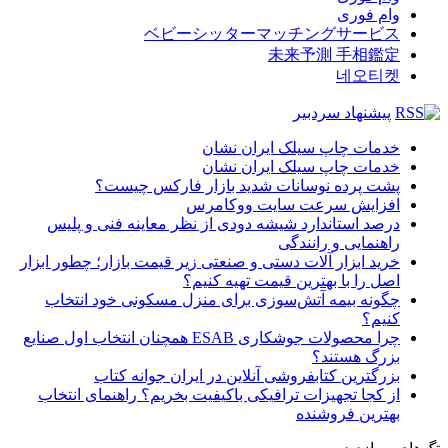
وام فوری
ベビーシッターマッチングサービス
未来予測 手相鑑定
네오티켓
پیشنهاد سردبیر
خدمات چاپ سیلک ایران نشان
خدمات چاپ سیلک ایران نشان
پشت پرده نوسانات شدید بازار فارکس چیست؟
افزایش سرعت سایت ووکامرس
درصد استاندارد شیشه دودی از نظر معاینه فنی و پلیس
راهنمایی و رانندگی
خرید ابزار آلات دستی و صنعتی زیر قیمت بازار؛ چطور ابزار
اصل را با بهترین قیمت تهیه کنیم؟
چگونه بیمه آتش‌سوزی برای منزل مسکونی خود انتخاب
کنیم؟
چرا محصولات جوشکاری ESAB همچنان انتخاب اول صنایع
بزرگ هستند؟
بزرگترین کتابفروشی آنلاین در ایران جوانه کتاب
از کجا تجهیزات ترافیکی باکیفیت بخریم؟ راهنمای انتخاب
بهترین فروشنده