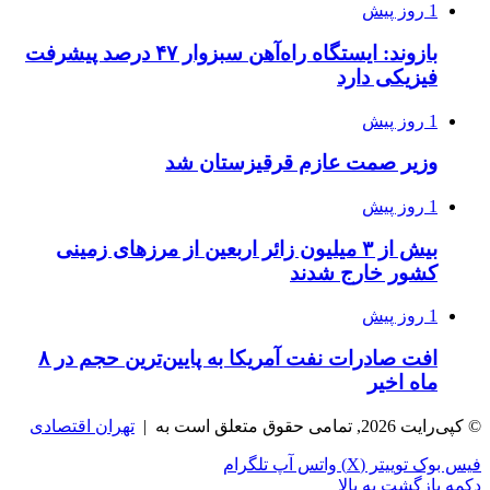
1 روز پیش
بازوند: ایستگاه راه‌آهن سبزوار ۴۷ درصد پیشرفت
فیزیکی دارد
1 روز پیش
وزیر صمت عازم قرقیزستان شد
1 روز پیش
بیش از ۳ میلیون زائر اربعین از مرزهای زمینی
کشور خارج شدند
1 روز پیش
افت صادرات نفت آمریکا به پایین‌ترین حجم در ۸
ماه اخیر
© کپی‌رایت 2026, تمامی حقوق متعلق است به |
تهران اقتصادی
فیس بوک
توییتر (X)
واتس آپ
تلگرام
دکمه بازگشت به بالا