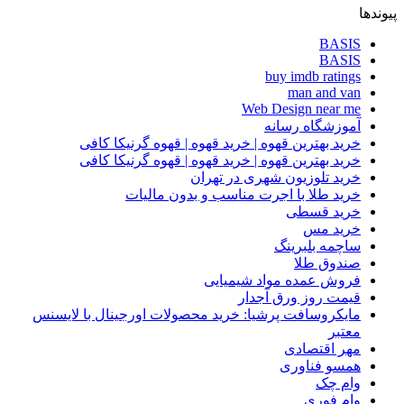
پیوندها
BASIS
BASIS
buy imdb ratings
man and van
Web Design near me
آموزشگاه رسانه
خرید بهترین قهوه | خرید قهوه | قهوه گرنیکا کافی
خرید بهترین قهوه | خرید قهوه | قهوه گرنیکا کافی
خرید تلوزیون شهری در تهران
خرید طلا با اجرت مناسب و بدون مالیات
خرید قسطی
خرید مس
ساچمه بلبرینگ
صندوق طلا
فروش عمده مواد شیمیایی
قیمت روز ورق آجدار
مایکروسافت پرشیا: خرید محصولات اورجینال با لایسنس
معتبر
مهر اقتصادی
همسو فناوری
وام چک
وام فوری