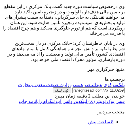
وی درخصوص سیاست دوره جدید گفت: بانک مرکزی در این مقطع
بر تامین مالی هدف‌دار ‌با اولویت و در زنجیره تامین تأکید دارد.
می‌خواهیم نقدینگی به جای سرگردانی، دقیقاً به سمت پیشران‌های
تولید و بخش‌های آسیب‌دیده زنجیره تأمین هدایت شود. این همان
رویکردی است که هم از تورم جلوگیری می‌کند و هم چرخ اقتصاد را
با قدرت می‌چرخاند.
وی در پایان خاطرنشان کرد: «بانک مرکزی در دل سخت‌ترین
شرایط با تکیه بر دانش، تجربه و هماهنگی کامل با تمام نهادهای
اقتصادی کشور، تأمین مالی تولید و معیشت را ادامه می‌دهد و در
دوره بازسازی، موتور محرک اقتصاد ملی خواهد بود.
منبع: خبرگزاری مهر
برچسب ها
بانک‌مرکزی
عبدالناصر همتی
وزارت صنعت معدن و تجارت
کپی لینک
خواندن این مطلب 2 دقیقه زمان میبرد
فیس بوک
توییتر (X)
لینکدین
واتس آپ
تلگرام
رایانامه
چاپ
منتخب سردبیر
8 ساعت پیش