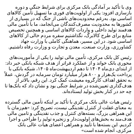
وی با تأکید بر آمادگی بانک مرکزی برای شرایط جنگی و دوره
بازسازی افزود: یکی از اولویت‌های فوری ما تسهیل تأمین کالاهای
اساسی بود. به‌رغم محدودیت‌های ناشی از جنگ که در بسیاری از
کشورها به محدودیت مصرف‌کنندگان می‌انجامد، ما با تأمین مالی
هدفمند تولید داخلی و واردات کالاهای اساسی و همچنین تخصیص
منابع برای طرح کالابرگ، نگذاشتیم سفره مردم خالی از کالاهای
اساسی شود. در این مسیر، هماهنگی کاملی با وزارت جهاد
کشاورزی، وزارت صنعت، معدن و تجارت و وزارت رفاه داشتیم.
رئیس کل بانک مرکزی، تأمین مالی تولید را یکی از مأموریت‌های
محوری بانک خواند و از عملکرد فراتر از هدف شبکه بانکی خبر داد:
از ابتدای دی‌ماه ۱۴۰۴ تا دهم اردیبهشت‌ماه ۱۴۰۵، شبکه بانکی با
پرداخت یک‌هزار و ۸۰۰ هزار میلیارد تومان سرمایه در گردش، عملاً
به تحقق اهداف کارگروه معیشت کمک کرد. این رقم، بالاتر از
هدف‌گذاری تعیین‌شده در شرایط جنگی بود و نشان داد که بانک‌ها تا
چه حد در کنار بخش تولید ایستاده‌اند.
رئیس هیات عالی بانک مرکزی با تأکید بر اینکه تأمین مالی گسترده
به معنای غفلت از کنترل نقدینگی نیست، تصریح کرد: «هم‌زمان با
این همراهی بزرگ، بسته‌های کنترل و جذب نقدینگی و تامین مالی
هدف‌مند به بخش‌های اولویت‌دار و زنجیره تولید را طراحی و اجرا
کردیم. این بسته‌ها با تأیید و همراهی اعضای هیأت عالی بانک
مرکزی، انجام شده است»