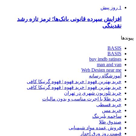
1 روز پیش
افزایش سپرده قانونی بانک‌ها؛ ترمز تازه رشد
نقدینگی
پیوندها
BASIS
BASIS
buy imdb ratings
man and van
Web Design near me
آموزشگاه رسانه
خرید بهترین قهوه | خرید قهوه | قهوه گرنیکا کافی
خرید بهترین قهوه | خرید قهوه | قهوه گرنیکا کافی
خرید تلوزیون شهری در تهران
خرید طلا با اجرت مناسب و بدون مالیات
خرید قسطی
خرید مس
ساچمه بلبرینگ
صندوق طلا
فروش عمده مواد شیمیایی
قیمت روز ورق آجدار