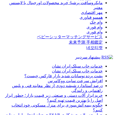
مایکروسافت پرشیا: خرید محصولات اورجینال با لایسنس
معتبر
مهر اقتصادی
همسو فناوری
وام چک
وام فوری
وام فوری
ベビーシッターマッチングサービス
未来予測 手相鑑定
네오티켓
پیشنهاد سردبیر
خدمات چاپ سیلک ایران نشان
خدمات چاپ سیلک ایران نشان
پشت پرده نوسانات شدید بازار فارکس چیست؟
افزایش سرعت سایت ووکامرس
درصد استاندارد شیشه دودی از نظر معاینه فنی و پلیس
راهنمایی و رانندگی
خرید ابزار آلات دستی و صنعتی زیر قیمت بازار؛ چطور ابزار
اصل را با بهترین قیمت تهیه کنیم؟
چگونه بیمه آتش‌سوزی برای منزل مسکونی خود انتخاب
کنیم؟
چرا محصولات جوشکاری ESAB همچنان انتخاب اول صنایع