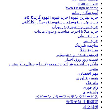
man and van
Web Design near me
آموزشگاه رسانه
خرید بهترین قهوه | خرید قهوه | قهوه گرنیکا کافی
خرید بهترین قهوه | خرید قهوه | قهوه گرنیکا کافی
خرید تلوزیون شهری در تهران
خرید طلا با اجرت مناسب و بدون مالیات
خرید قسطی
خرید مس
ساچمه بلبرینگ
صندوق طلا
فروش عمده مواد شیمیایی
قیمت روز ورق آجدار
مایکروسافت پرشیا: خرید محصولات اورجینال با لایسنس
معتبر
مهر اقتصادی
همسو فناوری
وام چک
وام فوری
وام فوری
ベビーシッターマッチングサービス
未来予測 手相鑑定
네오티켓