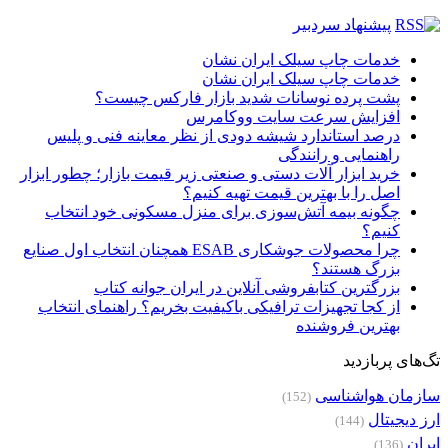
پیشنهاد سردبیر
خدمات چاپ سیلک ایران نشان
خدمات چاپ سیلک ایران نشان
پشت پرده نوسانات شدید بازار فارکس چیست؟
افزایش سرعت سایت ووکامرس
درصد استاندارد شیشه دودی از نظر معاینه فنی و پلیس
راهنمایی و رانندگی
خرید ابزار آلات دستی و صنعتی زیر قیمت بازار؛ چطور ابزار
اصل را با بهترین قیمت تهیه کنیم؟
چگونه بیمه آتش‌سوزی برای منزل مسکونی خود انتخاب
کنیم؟
چرا محصولات جوشکاری ESAB همچنان انتخاب اول صنایع
بزرگ هستند؟
بزرگترین کتابفروشی آنلاین در ایران جوانه کتاب
از کجا تجهیزات ترافیکی باکیفیت بخریم؟ راهنمای انتخاب
بهترین فروشنده
تگ‌های پربازدید
سازمان هواشناسی
(152)
ارز دیجیتال
(144)
ایران
(136)