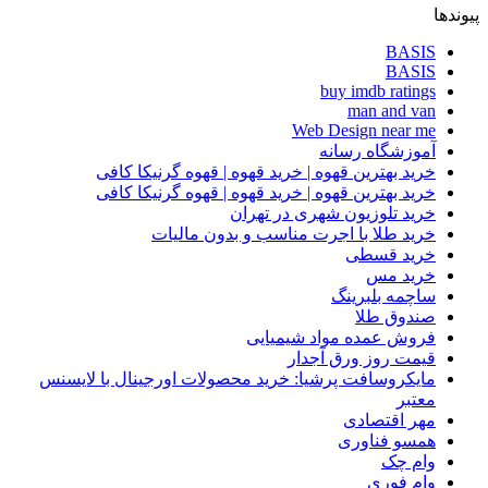
پیوندها
BASIS
BASIS
buy imdb ratings
man and van
Web Design near me
آموزشگاه رسانه
خرید بهترین قهوه | خرید قهوه | قهوه گرنیکا کافی
خرید بهترین قهوه | خرید قهوه | قهوه گرنیکا کافی
خرید تلوزیون شهری در تهران
خرید طلا با اجرت مناسب و بدون مالیات
خرید قسطی
خرید مس
ساچمه بلبرینگ
صندوق طلا
فروش عمده مواد شیمیایی
قیمت روز ورق آجدار
مایکروسافت پرشیا: خرید محصولات اورجینال با لایسنس
معتبر
مهر اقتصادی
همسو فناوری
وام چک
وام فوری