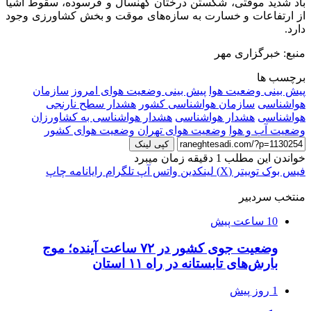
باد شدید موقتی، شکستن درختان کهنسال و فرسوده، سقوط اشیا
از ارتفاعات و خسارت به سازه‌های موقت و بخش کشاورزی وجود
دارد.
منبع: خبرگزاری مهر
برچسب ها
پیش بینی وضعیت هوا
پیش بینی وضعیت هوای امروز
سازمان
هواشناسی
سازمان هواشناسی کشور
هشدار سطح نارنجی
هواشناسی
هشدار هواشناسی
هشدار هواشناسی به کشاورزان
وضعیت آب و هوا
وضعیت هوای تهران
وضعیت هوای کشور
کپی لینک
خواندن این مطلب 1 دقیقه زمان میبرد
فیس بوک
توییتر (X)
لینکدین
واتس آپ
تلگرام
رایانامه
چاپ
منتخب سردبیر
10 ساعت پیش
وضعیت جوی کشور در ۷۲ ساعت آینده؛ موج
بارش‌های تابستانه در راه ۱۱ استان
1 روز پیش