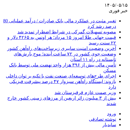
۱۴۰۵/۰۵/۱۵
خبر فوری
تغییر مثبت در عملکرد مالی بانک صادرات / درآمد عملیاتی 80
درصد رشد کرد
مصوبه تسهیلات گمرکی در شرایط اضطرار تمدید شد
قیمت جهانی طلا امروز ۱۵ مرداد؛ هر اونس به ۴۲۶۵ دلار و
۲۲ سنت رسید
آخرین وضعیت امنیت سایبری زیرساخت‌های راه‌آهن کشور
وضعیت جوی کشور در ۷۲ ساعت آینده؛ موج بارش‌های
تابستانه در راه ۱۱ استان
تأمین مالی بیش از ۳۹۶ هزار واحد نهضت ملی توسط بانک
مسکن
اجرای طرح‌های توسعه‌ای صنعت نفت با تکیه بر توان داخلی
بازوند: ایستگاه راه‌آهن سبزوار ۴۷ درصد پیشرفت فیزیکی
دارد
وزیر صمت عازم قرقیزستان شد
بیش از ۳ میلیون زائر اربعین از مرزهای زمینی کشور خارج
شدند
ورود
نوشته تصادفی
سایدبار