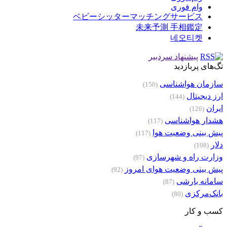
وام فوری
ベビーシッターマッチングサービス
未来予測 手相鑑定
네오티켓
پیشنهاد سردبیر
تگ‌های پربازدید
سازمان هواشناسی
(150)
ارز دیجیتال
(144)
ایران
(126)
هشدار هواشناسی
(117)
پیش بینی وضعیت هوا
(117)
دلار
(108)
وزارت راه و شهرسازی
(97)
پیش بینی وضعیت هوای امروز
(92)
سامانه بارشی
(87)
بانک‌مرکزی
(80)
کسب و کار