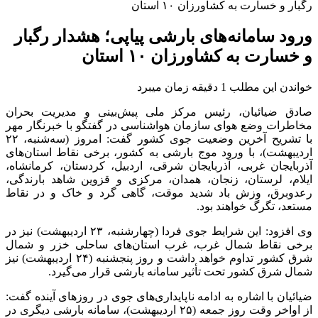
رگبار و خسارت به کشاورزان ۱۰ استان
ورود سامانه‌های بارشی پیاپی؛ هشدار رگبار
و خسارت به کشاورزان ۱۰ استان
خواندن این مطلب 1 دقیقه زمان میبرد
صادق ضیائیان، رئیس مرکز ملی پیش‌بینی و مدیریت بحران
مخاطرات وضع هوای سازمان هواشناسی در گفتگو با خبرنگار مهر
با تشریح آخرین وضعیت جوی کشور گفت: امروز (سه‌شنبه، ۲۲
اردیبهشت)، با ورود موج بارشی به کشور، برخی نقاط استان‌های
آذربایجان غربی، آذربایجان شرقی، اردبیل، کردستان، کرمانشاه،
ایلام، لرستان، زنجان، همدان، مرکزی و قزوین شاهد بارندگی،
رعدوبرق، وزش باد شدید موقت، گاهی گرد و خاک و در نقاط
مستعد، تگرگ خواهند بود.
وی افزود: این شرایط جوی فردا (چهارشنبه، ۲۳ اردیبهشت) نیز در
برخی نقاط شمال غرب، غرب استان‌های ساحلی خزر و شمال
شرق کشور تداوم خواهد داشت و روز پنجشنبه (۲۴ اردیبهشت) نیز
شمال شرق کشور تحت تأثیر سامانه بارشی قرار می‌گیرد.
ضیائیان با اشاره به ادامه ناپایداری‌های جوی در روزهای آینده گفت:
از اواخر وقت روز جمعه (۲۵ اردیبهشت)، سامانه بارشی دیگری در