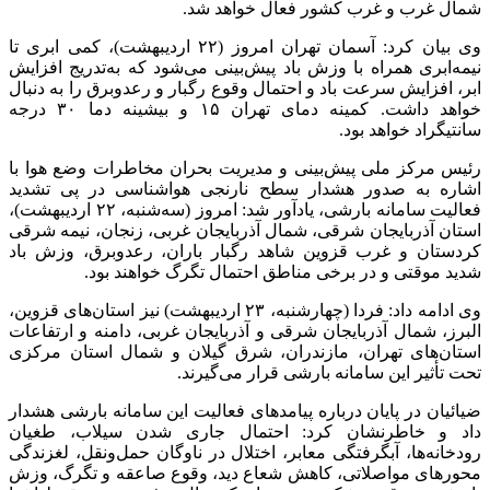
شمال غرب و غرب کشور فعال خواهد شد.
وی بیان کرد: آسمان تهران امروز ‌(۲۲ اردیبهشت)، کمی ابری تا
نیمه‌ابری همراه با وزش باد پیش‌بینی می‌شود که به‌تدریج افزایش
ابر، افزایش سرعت باد و احتمال وقوع رگبار و رعدوبرق را به دنبال
خواهد داشت. کمینه دمای تهران ۱۵ و بیشینه دما ۳۰ درجه
سانتیگراد خواهد بود.
رئیس مرکز ملی پیش‌بینی و مدیریت بحران مخاطرات وضع هوا با
اشاره به صدور هشدار سطح نارنجی هواشناسی در پی تشدید
فعالیت سامانه بارشی، یادآور شد: امروز (سه‌شنبه، ۲۲ اردیبهشت)،
استان آذربایجان شرقی، شمال آذربایجان غربی، زنجان، نیمه شرقی
کردستان و غرب قزوین شاهد رگبار باران، رعدوبرق، وزش باد
شدید موقتی و در برخی مناطق احتمال تگرگ خواهند بود.
وی ادامه داد: فردا (چهارشنبه، ۲۳ اردیبهشت) نیز استان‌های قزوین،
البرز، شمال آذربایجان شرقی و آذربایجان غربی، دامنه و ارتفاعات
استان‌های تهران، مازندران، شرق گیلان و شمال استان مرکزی
تحت تأثیر این سامانه بارشی قرار می‌گیرند.
ضیائیان در پایان درباره پیامدهای فعالیت این سامانه بارشی هشدار
داد و خاطرنشان کرد: احتمال جاری شدن سیلاب، طغیان
رودخانه‌ها، آبگرفتگی معابر، اختلال در ناوگان حمل‌ونقل، لغزندگی
محورهای مواصلاتی، کاهش شعاع دید، وقوع صاعقه و تگرگ، وزش