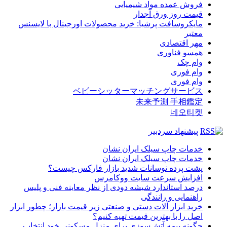
فروش عمده مواد شیمیایی
قیمت روز ورق آجدار
مایکروسافت پرشیا: خرید محصولات اورجینال با لایسنس
معتبر
مهر اقتصادی
همسو فناوری
وام چک
وام فوری
وام فوری
ベビーシッターマッチングサービス
未来予測 手相鑑定
네오티켓
پیشنهاد سردبیر
خدمات چاپ سیلک ایران نشان
خدمات چاپ سیلک ایران نشان
پشت پرده نوسانات شدید بازار فارکس چیست؟
افزایش سرعت سایت ووکامرس
درصد استاندارد شیشه دودی از نظر معاینه فنی و پلیس
راهنمایی و رانندگی
خرید ابزار آلات دستی و صنعتی زیر قیمت بازار؛ چطور ابزار
اصل را با بهترین قیمت تهیه کنیم؟
چگونه بیمه آتش‌سوزی برای منزل مسکونی خود انتخاب