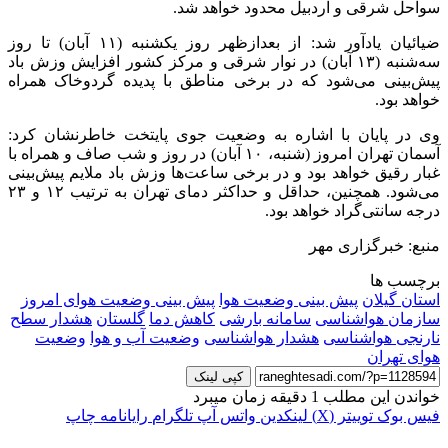
سواحل شرقی و اردبیل محدود خواهد شد.
ضیائیان یادآور شد: از بعدازظهر روز یکشنبه (۱۱ آبان) تا روز
سه‌شنبه (۱۳ آبان) در نوار شرقی و مرکز کشور افزایش وزش باد
پیش‌بینی می‌شود که در برخی مناطق با پدیده گردوخاک همراه
خواهد بود.
وی در پایان با اشاره به وضعیت جوی پایتخت خاطرنشان کرد:
آسمان تهران امروز (شنبه، ۱۰ آبان) در روز و شب صاف و همراه با
غبار رقیق خواهد بود و در برخی ساعت‌ها وزش باد ملایم پیش‌بینی
می‌شود. همچنین، حداقل و حداکثر دمای تهران به ترتیب ۱۲ و ۲۳
درجه سانتی‌گراد خواهد بود.
منبع: خبرگزاری مهر
برچسب ها
استان گیلان
پیش بینی وضعیت هوا
پیش بینی وضعیت هوای امروز
سازمان هواشناسی
سامانه بارشی
کاهش دما
گلستان
هشدار سطح
نارنجی هواشناسی
هشدار هواشناسی
وضعیت آب و هوا
وضعیت
هوای تهران
کپی لینک
خواندن این مطلب 1 دقیقه زمان میبرد
فیس بوک
توییتر (X)
لینکدین
واتس آپ
تلگرام
رایانامه
چاپ