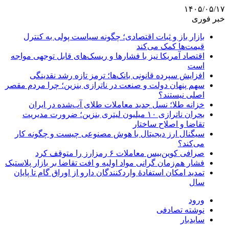
۱۴۰۵/۰۵/۱۷
خبر فوری
بازار باز و ثبات اقتصادی؛ چگونه سیاست پولی به کنترل
قیمت‌ها کمک می‌کند
اقتصاد آمریکا نیز با فشارها و ریسک‌های قابل توجهی مواجه
است
افزایش سپرده قانونی بانک‌ها؛ ترمز تازه رشد نقدینگی
سهم پنهان دولت و صنعت در ناترازی بنزین؛ چرا مردم مقصر
اصلی نیستند؟
خزانه طلا؛ نسل جدید معاملات طلای آب‌شده در ایران
بحران ناترازی ۱۰ میلیون لیتری بنزین؛ ضرورت مدیریت
تقاضا و اصلاح ساختار
سیگنال ارز دیجیتال با هوش مصنوعی چیست و چگونه کار
می‌کند؟
صرافی کوین‌بیس معاملات ۶ رمزارز را متوقف کرد
فشار هم‌زمان گرانی مواد اولیه و افت تقاضا بر بازار پلاستیک
تمدید امکان استفادۀ واردکنندگان دارو از اوراق گام تا پایان
سال
ورود
نوشته تصادفی
سایدبار