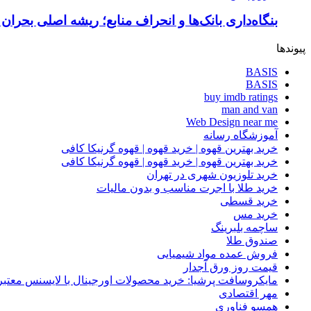
بنگاه‌داری بانک‌ها و انحراف منابع؛ ریشه اصلی بحران
پیوندها
BASIS
BASIS
buy imdb ratings
man and van
Web Design near me
آموزشگاه رسانه
خرید بهترین قهوه | خرید قهوه | قهوه گرنیکا کافی
خرید بهترین قهوه | خرید قهوه | قهوه گرنیکا کافی
خرید تلوزیون شهری در تهران
خرید طلا با اجرت مناسب و بدون مالیات
خرید قسطی
خرید مس
ساچمه بلبرینگ
صندوق طلا
فروش عمده مواد شیمیایی
قیمت روز ورق آجدار
مایکروسافت پرشیا: خرید محصولات اورجینال با لایسنس معتبر
مهر اقتصادی
همسو فناوری