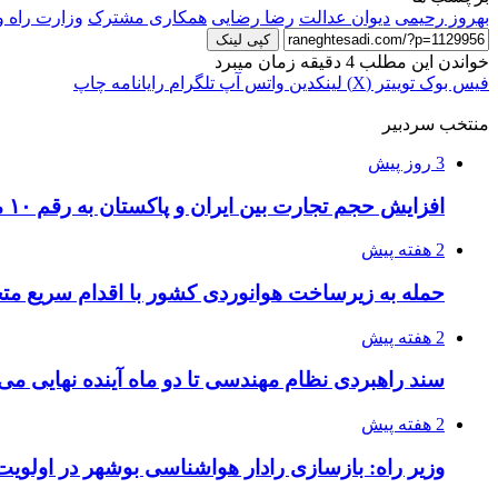
بهروز رحیمی
دیوان عدالت
رضا رضایی
همکاری مشترک
وزارت راه 
کپی لینک
خواندن این مطلب 4 دقیقه زمان میبرد
فیس بوک
توییتر (X)
لینکدین
واتس آپ
تلگرام
رایانامه
چاپ
منتخب سردبیر
3 روز پیش
افزایش حجم تجارت بین ایران و پاکستان به رقم ۱۰ میلیارد دلار
2 هفته پیش
حمله به زیرساخت هوانوردی کشور با اقدام سریع 
2 هفته پیش
سند راهبردی نظام مهندسی تا دو ماه آینده نهایی می
2 هفته پیش
وزیر راه: بازسازی رادار هواشناسی بوشهر در اولویت 