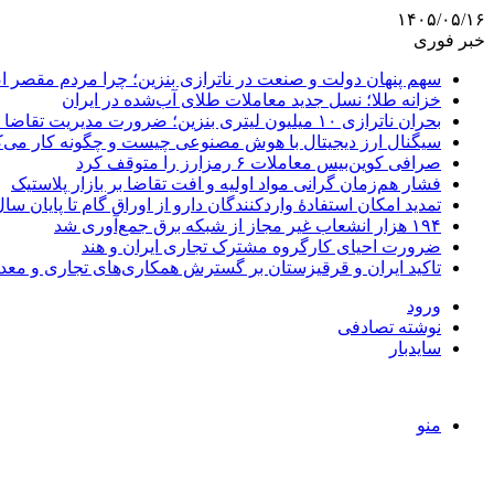
۱۴۰۵/۰۵/۱۶
خبر فوری
سهم پنهان دولت و صنعت در ناترازی بنزین؛ چرا مردم مقصر ا
خزانه طلا؛ نسل جدید معاملات طلای آب‌شده در ایران
بحران ناترازی ۱۰ میلیون لیتری بنزین؛ ضرورت مدیریت تقاضا و اصلاح ساختار
سیگنال ارز دیجیتال با هوش مصنوعی چیست و چگونه کار می‌ک
صرافی کوین‌بیس معاملات ۶ رمزارز را متوقف کرد
فشار هم‌زمان گرانی مواد اولیه و افت تقاضا بر بازار پلاستیک
تمدید امکان استفادۀ واردکنندگان دارو از اوراق گام تا پایان سا
۱۹۴ هزار انشعاب غیر مجاز از شبکه برق جمع‌آوری شد
ضرورت احیای کارگروه مشترک تجاری ایران و هند
تاکید ایران و قرقیزستان بر گسترش همکاری‌های تجاری و معد
ورود
نوشته تصادفی
سایدبار
منو