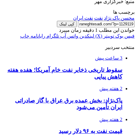
منبع: خبرگزاری مهر
برچسب ها
محسن پاک نژاد
نفت
نفت ایران
کپی لینک
خواندن این مطلب 1 دقیقه زمان میبرد
فیس بوک
توییتر (X)
لینکدین
واتس آپ
تلگرام
رایانامه
چاپ
منتخب سردبیر
3 ساعت پیش
سقوط تاریخی ذخایر نفت خام آمریکا؛ هفده هفته
کاهش پیاپی
2 هفته پیش
پاک‌نژاد: بخش عمده برق عراق با گاز صادراتی
ایران تأمین می‌شود
2 هفته پیش
قیمت نفت به ۹۶ دلار رسید