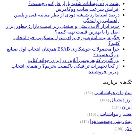
پشت پرده نوسانات شدید بازار فارکس چیست؟
افزایش سرعت سایت ووکامرس
درصد استاندارد شیشه دودی از نظر معاینه فنی و پلیس
راهنمایی و رانندگی
خرید ابزار آلات دستی و صنعتی زیر قیمت بازار؛ چطور ابزار
اصل را با بهترین قیمت تهیه کنیم؟
چگونه بیمه آتش‌سوزی برای منزل مسکونی خود انتخاب
کنیم؟
چرا محصولات جوشکاری ESAB همچنان انتخاب اول صنایع
بزرگ هستند؟
بزرگترین کتابفروشی آنلاین در ایران جوانه کتاب
از کجا تجهیزات ترافیکی باکیفیت بخریم؟ راهنمای انتخاب
بهترین فروشنده
تگ‌های پربازدید
سازمان هواشناسی
(152)
ارز دیجیتال
(144)
ایران
(137)
هشدار هواشناسی
(119)
پیش بینی وضعیت هوا
(119)
دلار
(108)