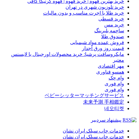
خرید بهترین قهوه | خرید قهوه | قهوه گرنیکا کافی
خرید تلوزیون شهری در تهران
خرید طلا با اجرت مناسب و بدون مالیات
خرید قسطی
خرید مس
ساچمه بلبرینگ
صندوق طلا
فروش عمده مواد شیمیایی
قیمت روز ورق آجدار
مایکروسافت پرشیا: خرید محصولات اورجینال با لایسنس
معتبر
مهر اقتصادی
همسو فناوری
وام چک
وام فوری
وام فوری
ベビーシッターマッチングサービス
未来予測 手相鑑定
네오티켓
پیشنهاد سردبیر
خدمات چاپ سیلک ایران نشان
خدمات چاپ سیلک ایران نشان