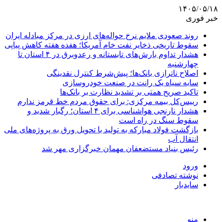
۱۴۰۵/۰۵/۱۸
خبر فوری
روند صعودی ملایم نرخ حواله‌های ارزی در مرکز مبادله ایران
سقوط تاریخی ذخایر نفت خام آمریکا؛ هفده هفته کاهش پیاپی
هشدار تداوم بارش‌های تابستانه و رعدوبرق در ۴ استان تا
چهارشنبه
اصلاح ناترازی بانک‌ها؛ پیش‌شرط کنترل نقدینگی
سایه سیاه یک رانت در صنعت خودروسازی
تاکید صریح همتی بر تشدید نظارت بر بانک‌ها
رییس‌کل بیمه مرکزی: برای حقوق مردم خط قرمز ندارم
هشدار نارنجی هواشناسی برای ۴ استان؛ رگبار شدید و
سقوط سنگ در راه است
بازگشت فولاد مبارکه به تولید با تحویل ورق به پروژه‌های ملی
انتقال آب
رئیس بنیاد مستضعفان مهمان خبرگزاری مهر شد
ورود
نوشته تصادفی
سایدبار
منو