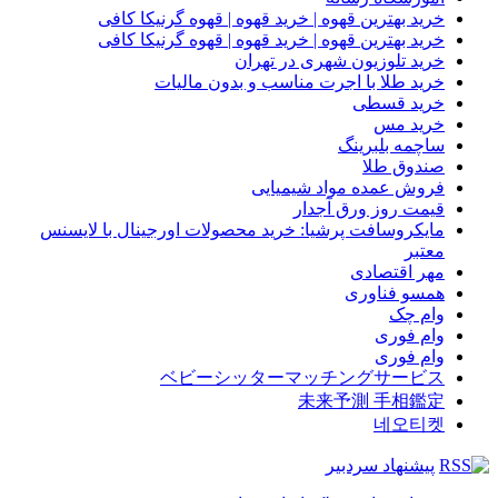
خرید بهترین قهوه | خرید قهوه | قهوه گرنیکا کافی
خرید بهترین قهوه | خرید قهوه | قهوه گرنیکا کافی
خرید تلوزیون شهری در تهران
خرید طلا با اجرت مناسب و بدون مالیات
خرید قسطی
خرید مس
ساچمه بلبرینگ
صندوق طلا
فروش عمده مواد شیمیایی
قیمت روز ورق آجدار
مایکروسافت پرشیا: خرید محصولات اورجینال با لایسنس
معتبر
مهر اقتصادی
همسو فناوری
وام چک
وام فوری
وام فوری
ベビーシッターマッチングサービス
未来予測 手相鑑定
네오티켓
پیشنهاد سردبیر