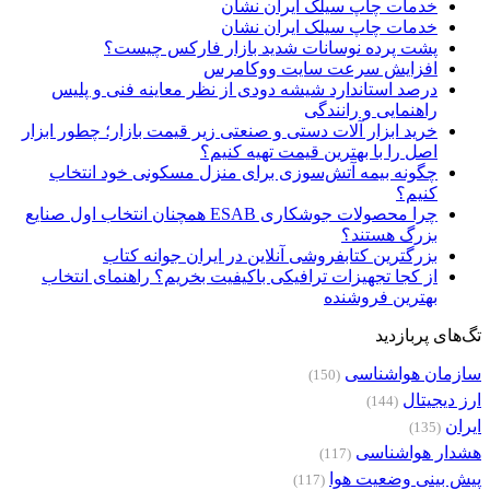
خدمات چاپ سیلک ایران نشان
خدمات چاپ سیلک ایران نشان
پشت پرده نوسانات شدید بازار فارکس چیست؟
افزایش سرعت سایت ووکامرس
درصد استاندارد شیشه دودی از نظر معاینه فنی و پلیس
راهنمایی و رانندگی
خرید ابزار آلات دستی و صنعتی زیر قیمت بازار؛ چطور ابزار
اصل را با بهترین قیمت تهیه کنیم؟
چگونه بیمه آتش‌سوزی برای منزل مسکونی خود انتخاب
کنیم؟
چرا محصولات جوشکاری ESAB همچنان انتخاب اول صنایع
بزرگ هستند؟
بزرگترین کتابفروشی آنلاین در ایران جوانه کتاب
از کجا تجهیزات ترافیکی باکیفیت بخریم؟ راهنمای انتخاب
بهترین فروشنده
تگ‌های پربازدید
سازمان هواشناسی
(150)
ارز دیجیتال
(144)
ایران
(135)
هشدار هواشناسی
(117)
پیش بینی وضعیت هوا
(117)