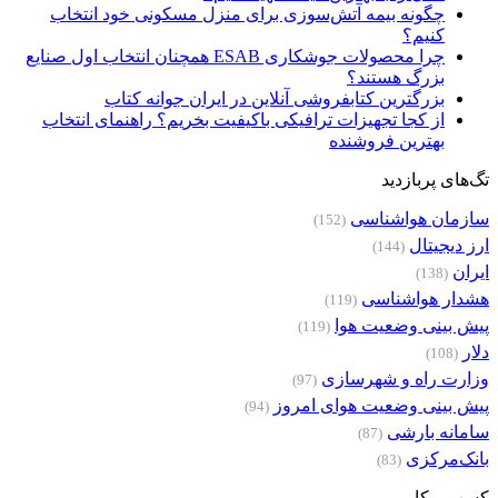
چگونه بیمه آتش‌سوزی برای منزل مسکونی خود انتخاب
کنیم؟
چرا محصولات جوشکاری ESAB همچنان انتخاب اول صنایع
بزرگ هستند؟
بزرگترین کتابفروشی آنلاین در ایران جوانه کتاب
از کجا تجهیزات ترافیکی باکیفیت بخریم؟ راهنمای انتخاب
بهترین فروشنده
تگ‌های پربازدید
سازمان هواشناسی
(152)
ارز دیجیتال
(144)
ایران
(138)
هشدار هواشناسی
(119)
پیش بینی وضعیت هوا
(119)
دلار
(108)
وزارت راه و شهرسازی
(97)
پیش بینی وضعیت هوای امروز
(94)
سامانه بارشی
(87)
بانک‌مرکزی
(83)
کسب و کار