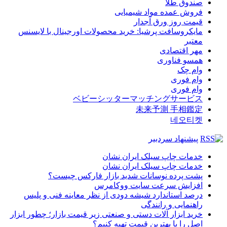
صندوق طلا
فروش عمده مواد شیمیایی
قیمت روز ورق آجدار
مایکروسافت پرشیا: خرید محصولات اورجینال با لایسنس
معتبر
مهر اقتصادی
همسو فناوری
وام چک
وام فوری
وام فوری
ベビーシッターマッチングサービス
未来予測 手相鑑定
네오티켓
پیشنهاد سردبیر
خدمات چاپ سیلک ایران نشان
خدمات چاپ سیلک ایران نشان
پشت پرده نوسانات شدید بازار فارکس چیست؟
افزایش سرعت سایت ووکامرس
درصد استاندارد شیشه دودی از نظر معاینه فنی و پلیس
راهنمایی و رانندگی
خرید ابزار آلات دستی و صنعتی زیر قیمت بازار؛ چطور ابزار
اصل را با بهترین قیمت تهیه کنیم؟