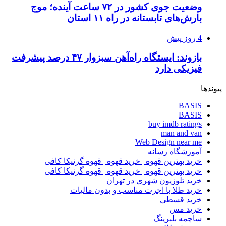
وضعیت جوی کشور در ۷۲ ساعت آینده؛ موج
بارش‌های تابستانه در راه ۱۱ استان
4 روز پیش
بازوند: ایستگاه راه‌آهن سبزوار ۴۷ درصد پیشرفت
فیزیکی دارد
پیوندها
BASIS
BASIS
buy imdb ratings
man and van
Web Design near me
آموزشگاه رسانه
خرید بهترین قهوه | خرید قهوه | قهوه گرنیکا کافی
خرید بهترین قهوه | خرید قهوه | قهوه گرنیکا کافی
خرید تلوزیون شهری در تهران
خرید طلا با اجرت مناسب و بدون مالیات
خرید قسطی
خرید مس
ساچمه بلبرینگ