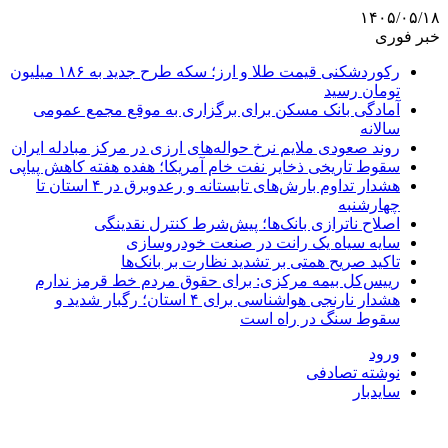
۱۴۰۵/۰۵/۱۸
خبر فوری
رکوردشکنی قیمت طلا و ارز؛ سکه طرح جدید به ۱۸۶ میلیون
تومان رسید
آمادگی بانک مسکن برای برگزاری به موقع مجمع عمومی
سالانه
روند صعودی ملایم نرخ حواله‌های ارزی در مرکز مبادله ایران
سقوط تاریخی ذخایر نفت خام آمریکا؛ هفده هفته کاهش پیاپی
هشدار تداوم بارش‌های تابستانه و رعدوبرق در ۴ استان تا
چهارشنبه
اصلاح ناترازی بانک‌ها؛ پیش‌شرط کنترل نقدینگی
سایه سیاه یک رانت در صنعت خودروسازی
تاکید صریح همتی بر تشدید نظارت بر بانک‌ها
رییس‌کل بیمه مرکزی: برای حقوق مردم خط قرمز ندارم
هشدار نارنجی هواشناسی برای ۴ استان؛ رگبار شدید و
سقوط سنگ در راه است
ورود
نوشته تصادفی
سایدبار