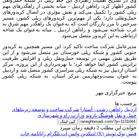
وی در تشریح اهمیت راهبردی این خط ریلی در شبکه حمل‌ونقل
کشور اظهار کرد: راه‌آهن اردبیل – میانه بخشی از راهگذرهای مهم
ریلی کشور را تکمیل می‌کند و نقش مؤثری در اتصال کریدورهای
حمل‌ونقلی دارد؛ یکی از مهم‌ترین کریدورهای ریلی کشور، مسیر
سرخس تا مرز بازرگان است که به‌عنوان یک راهگذر مهم شرق به
غرب شناخته می‌شود و راه‌آهن اردبیل ـ میانه به‌عنوان یک شاخه
ارتباطی به این کریدور متصل می‌شود.
مدیرعامل شرکت ساخت تاکید کرد: این مسیر همچنین به کریدور
جنوبی کشور و شبکه ریلی خوزستان نیز متصل می‌شود و از این
طریق نقش مهمی در توسعه حمل‌ونقل ریلی و افزایش ظرفیت
ترانزیتی کشور ایفا خواهد کرد؛ با بهره‌برداری از این پروژه، مرکز
استان اردبیل نیز به شبکه ریلی سراسری کشور متصل شد و اردبیل
به عنوان بیست‌وچهارمین مرکز استان، به شبکه ریلی کشور
پیوست.
منبع: خبرگزاری مهر
برچسب ها
اردبیل
راه‌آهن رشت - آستارا
شرکت ساخت و توسعه زیربناهای
حمل و نقل
هوشنگ بازوند
وزارت راه و شهرسازی
کپی لینک
خواندن این مطلب 2 دقیقه زمان میبرد
فیس بوک
توییتر (X)
لینکدین
واتس آپ
تلگرام
رایانامه
چاپ