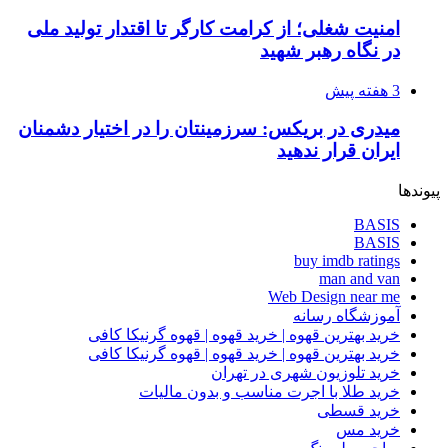
امنیت شغلی؛ از کرامت کارگر تا اقتدار تولید ملی
در نگاه رهبر شهید
3 هفته پیش
میدری در بریکس: سرزمینتان را در اختیار دشمنان
ایران قرار ندهید
پیوندها
BASIS
BASIS
buy imdb ratings
man and van
Web Design near me
آموزشگاه رسانه
خرید بهترین قهوه | خرید قهوه | قهوه گرنیکا کافی
خرید بهترین قهوه | خرید قهوه | قهوه گرنیکا کافی
خرید تلوزیون شهری در تهران
خرید طلا با اجرت مناسب و بدون مالیات
خرید قسطی
خرید مس