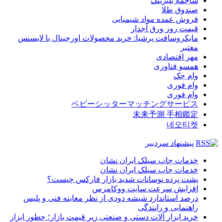
ساچمه بلبرینگ
صندوق طلا
فروش عمده مواد شیمیایی
قیمت روز ورق آجدار
مایکروسافت پرشیا: خرید محصولات اورجینال با لایسنس
معتبر
مهر اقتصادی
همسو فناوری
وام چک
وام فوری
وام فوری
ベビーシッターマッチングサービス
未来予測 手相鑑定
네오티켓
پیشنهاد سردبیر
خدمات چاپ سیلک ایران نشان
خدمات چاپ سیلک ایران نشان
پشت پرده نوسانات شدید بازار فارکس چیست؟
افزایش سرعت سایت ووکامرس
درصد استاندارد شیشه دودی از نظر معاینه فنی و پلیس
راهنمایی و رانندگی
خرید ابزار آلات دستی و صنعتی زیر قیمت بازار؛ چطور ابزار