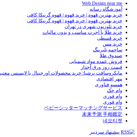
Web Design near me
آموزشگاه رسانه
خرید بهترین قهوه | خرید قهوه | قهوه گرنیکا کافی
خرید بهترین قهوه | خرید قهوه | قهوه گرنیکا کافی
خرید تلوزیون شهری در تهران
خرید طلا با اجرت مناسب و بدون مالیات
خرید قسطی
خرید مس
ساچمه بلبرینگ
صندوق طلا
فروش عمده مواد شیمیایی
قیمت روز ورق آجدار
مایکروسافت پرشیا: خرید محصولات اورجینال با لایسنس معتبر
مهر اقتصادی
همسو فناوری
وام چک
وام فوری
وام فوری
ベビーシッターマッチングサービス
未来予測 手相鑑定
네오티켓
پیشنهاد سردبیر