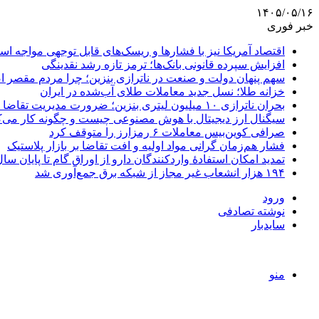
۱۴۰۵/۰۵/۱۶
خبر فوری
اقتصاد آمریکا نیز با فشارها و ریسک‌های قابل توجهی مواجه ا
افزایش سپرده قانونی بانک‌ها؛ ترمز تازه رشد نقدینگی
سهم پنهان دولت و صنعت در ناترازی بنزین؛ چرا مردم مقصر ا
خزانه طلا؛ نسل جدید معاملات طلای آب‌شده در ایران
بحران ناترازی ۱۰ میلیون لیتری بنزین؛ ضرورت مدیریت تقاضا و اصلاح ساختار
سیگنال ارز دیجیتال با هوش مصنوعی چیست و چگونه کار می‌ک
صرافی کوین‌بیس معاملات ۶ رمزارز را متوقف کرد
فشار هم‌زمان گرانی مواد اولیه و افت تقاضا بر بازار پلاستیک
تمدید امکان استفادۀ واردکنندگان دارو از اوراق گام تا پایان سا
۱۹۴ هزار انشعاب غیر مجاز از شبکه برق جمع‌آوری شد
ورود
نوشته تصادفی
سایدبار
منو