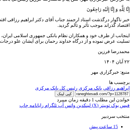
إِنَّا
لِلَّهِ
وَ
إِنَّا
إِلَیْهِ
رَاجِعُونَ
خبر ناگوار درگذشت استاد ارجمند جناب آقای دکتر ابراهیم رزاقی اقت
اقتصاد گذراند موجب تأثر و
تألم
گردید.
اینجانب از طرف خود و همکاران نظام بانکی جمهوری اسلامی ایران، فقد
تسلیت عرض نموده و از درگاه خداوند رحمان برای ایشان علو درجا
محمدرضا فرزین
۲۲ آبان ۱۴۰۴
منبع: خبرگزاری مهر
برچسب ها
ابراهیم رزاقی
بانک مرکزی
رئیس کل بانک مرکزی
کپی لینک
خواندن این مطلب 1 دقیقه زمان میبرد
فیس بوک
توییتر (X)
لینکدین
واتس آپ
تلگرام
رایانامه
چاپ
منتخب سردبیر
15 ساعت پیش