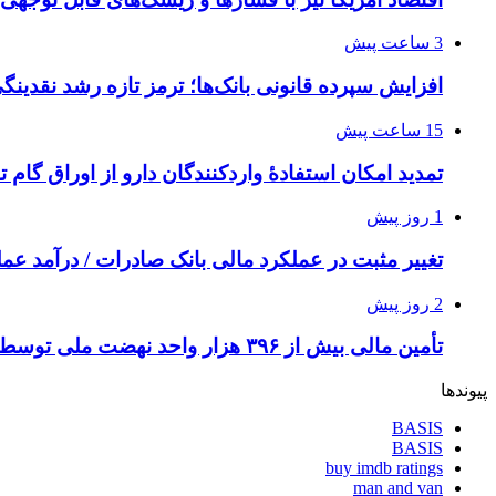
3 ساعت پیش
افزایش سپرده قانونی بانک‌ها؛ ترمز تازه رشد نقدینگ
15 ساعت پیش
تمدید امکان استفادۀ واردکنندگان دارو از اوراق گام ت
1 روز پیش
تغییر مثبت در عملکرد مالی بانک صادرات / درآمد عملیاتی 80 درصد ر
2 روز پیش
تأمین مالی بیش از ۳۹۶ هزار واحد نهضت ملی توسط بانک مسکن
پیوندها
BASIS
BASIS
buy imdb ratings
man and van