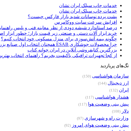
خدمات چاپ سیلک ایران نشان
خدمات چاپ سیلک ایران نشان
پشت پرده نوسانات شدید بازار فارکس چیست؟
افزایش سرعت سایت ووکامرس
درصد استاندارد شیشه دودی از نظر معاینه فنی و پلیس راهنمای
خرید ابزار آلات دستی و صنعتی زیر قیمت بازار؛ چطور ابزار اصل
چگونه بیمه آتش‌سوزی برای منزل مسکونی خود انتخاب کنیم؟
چرا محصولات جوشکاری ESAB همچنان انتخاب اول صنایع بزرگ هستند؟
بزرگترین کتابفروشی آنلاین در ایران جوانه کتاب
از کجا تجهیزات ترافیکی باکیفیت بخریم؟ راهنمای انتخاب بهتری
تگ‌های پربازدید
سازمان هواشناسی
(150)
ارز دیجیتال
(144)
ایران
(132)
هشدار هواشناسی
(117)
پیش بینی وضعیت هوا
(117)
دلار
(108)
وزارت راه و شهرسازی
(97)
پیش بینی وضعیت هوای امروز
(92)