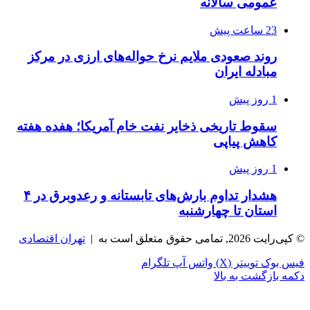
عمومی سالانه
23 ساعت پیش
روند صعودی ملایم نرخ حواله‌های ارزی در مرکز
مبادله ایران
1 روز پیش
سقوط تاریخی ذخایر نفت خام آمریکا؛ هفده هفته
کاهش پیاپی
1 روز پیش
هشدار تداوم بارش‌های تابستانه و رعدوبرق در ۴
استان تا چهارشنبه
© کپی‌رایت 2026, تمامی حقوق متعلق است به |
تهران اقتصادی
فیس بوک
توییتر (X)
واتس آپ
تلگرام
دکمه بازگشت به بالا