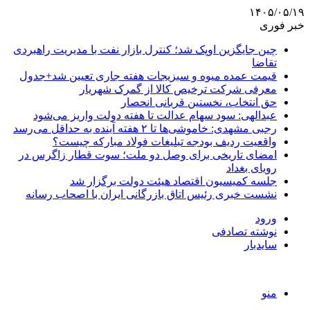
۱۴۰۵/۰۵/۱۹
خبر فوری
چین جایگزین اوپک شد؛ کنترل بازار نفت با مدیریت راهبردی
تقاضا
قیمت عمده میوه و سبزیجات هفته جاری تعیین شد+جدول
معرفی شرکت ترخیص کالا از گمرک شهریار
حق انتخاب، نخستین قربانی انحصار
عبدالهی: سود سهام عدالت تا هفته دولت واریز می‌شود
رجبی مشهدی: خاموشی‌ها تا ۲ هفته آینده به حداقل می‌رسد
واقعیت ردیف بودجه تبلیغات فولاد مبارکه چیست؟
امضای تاریخی برای وصل دو ملت؛ سوت قطار زاگرس در
رویای بغداد
جلسه کمیسیون اقتصاد هیئت دولت برگزار شد
نشست خبری رئیس اتاق بازرگانی ایران با اصحاب رسانه
ورود
نوشته تصادفی
سایدبار
منو