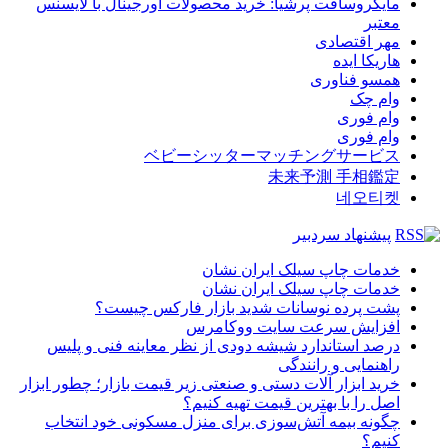
مایکروسافت پرشیا: خرید محصولات اورجینال با لایسنس
معتبر
مهر اقتصادی
هاریکا ایده
همسو فناوری
وام چک
وام فوری
وام فوری
ベビーシッターマッチングサービス
未来予測 手相鑑定
네오티켓
پیشنهاد سردبیر
خدمات چاپ سیلک ایران نشان
خدمات چاپ سیلک ایران نشان
پشت پرده نوسانات شدید بازار فارکس چیست؟
افزایش سرعت سایت ووکامرس
درصد استاندارد شیشه دودی از نظر معاینه فنی و پلیس
راهنمایی و رانندگی
خرید ابزار آلات دستی و صنعتی زیر قیمت بازار؛ چطور ابزار
اصل را با بهترین قیمت تهیه کنیم؟
چگونه بیمه آتش‌سوزی برای منزل مسکونی خود انتخاب
کنیم؟