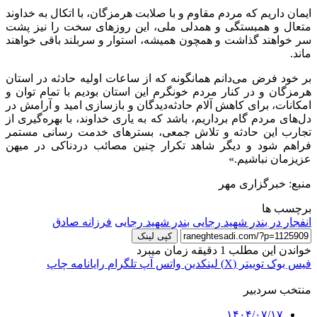
ایمان داریم که مردم مقاوم و با صلابت هرمزگان، با
اتکال
به خداوند
متعال و همبستگی و همدلی ملی، این روزهای سخت را نیز پشت
سر خواهند گذاشت و همچون همیشه، استوار و سربلند باقی خواهند
ماند.
بر خود فرض می‌دانم همانگونه که از ساعات اولیه حادثه در استان
هرمزگان و در کنار مردم خونگرم این استان بودیم با تمام توان و
امکانات، برای کاهش آلام حادثه‌دیدگان و بازسازی امید و آرامش در
دل‌های مردم گام برداریم، باشد که به یاری خداوند، با بهره‌گیری از
تجارب این حادثه و تلاش جمعی، بسترهای خدمت رسانی مستمر
فراهم شود و دیگر شاهد تکرار چنین مصائب دردناکی در میهن
عزیزمان نباشیم.»
منبع: خبرگزاری مهر
برچسب ها
انفجار در بندر شهید رجایی
بندر شهید رجایی
فرزانه صادق
کپی لینک
خواندن این مطلب 1 دقیقه زمان میبرد
فیس بوک
توییتر (X)
لینکدین
واتس آپ
تلگرام
رایانامه
چاپ
منتخب سردبیر
۱۴۰۴/۰۷/۱۷