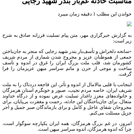
مناسبت حادثه غم‌بار بندر شهید رجایی
خواندن این مطلب 1 دقیقه زمان میبرد
به گزارش خبرگزاری مهر، متن پیام تسلیت فرزانه صادق به شرح
زیر است:
«سانحه دلخراش و تأسف‌بار بندر شهید رجایی که منجر به جان‌باختن
جمعی از هموطنان عزیز و مجروح شدن شماری از مردم شریف
کشورمان شد، قلب ملت بزرگ ایران را غرق در اندوه و تأسف
ساخت و موجی از حزن و ماتم سراسر میهن عزیزمان را فرا
گرفت.
اینجانب با قلبی مالامال از اندوه و تأثر، این فاجعه دردناک را به ملت
شریف ایران، خاصه مردم نجیب، صبور و خونگرم استان هرمزگان
و خانواده‌های معزز داغدار تسلیت عرض نموده و از درگاه خداوند
متعال، برای جان‌باختگان این حادثه، رحمت و مغفرت بی‌پایان، برای
مجروحان شفای عاجل و کامل و برای بازماندگان صبر جمیل و اجر
جزیل
مسئلت می‌کنم.
امروز، در غم بزرگ هرمزگان، همه ایران یکپارچه سوگوار است،
چرا که اندوه هرمزگان، اندوه سراسر میهن است.