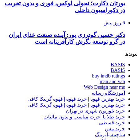
یورتان دکارت؛ تحولی لوکس، فوری و بدون تخریب
در دکوراسیون داخلی
6 روز پیش
دکتر حسین گودرزی پور: آینده صنعت غذای ایران
در گرو توسعه نگرش کارآفرینانه است
پیوندها
BASIS
BASIS
buy imdb ratings
man and van
Web Design near me
آموزشگاه رسانه
خرید بهترین قهوه | خرید قهوه | قهوه گرنیکا کافی
خرید بهترین قهوه | خرید قهوه | قهوه گرنیکا کافی
خرید تلوزیون شهری در تهران
خرید طلا با اجرت مناسب و بدون مالیات
خرید قسطی
خرید مس
ساچمه بلبرینگ