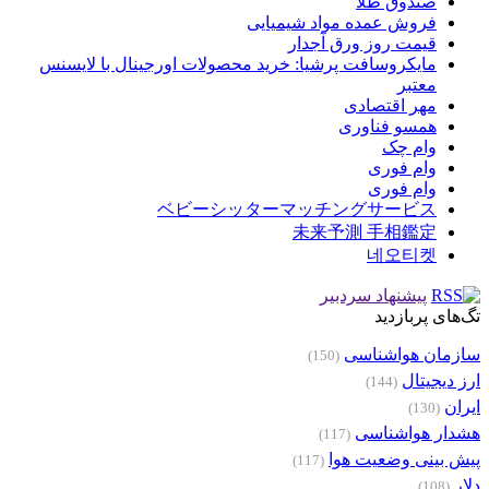
صندوق طلا
فروش عمده مواد شیمیایی
قیمت روز ورق آجدار
مایکروسافت پرشیا: خرید محصولات اورجینال با لایسنس
معتبر
مهر اقتصادی
همسو فناوری
وام چک
وام فوری
وام فوری
ベビーシッターマッチングサービス
未来予測 手相鑑定
네오티켓
پیشنهاد سردبیر
تگ‌های پربازدید
سازمان هواشناسی
(150)
ارز دیجیتال
(144)
ایران
(130)
هشدار هواشناسی
(117)
پیش بینی وضعیت هوا
(117)
دلار
(108)