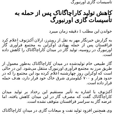
تأسیسات گازی اورنبورگ
کاهش تولید کاراچاگاناک پس از حمله به
تأسیسات گازی اورنبورگ
خواندن این مطلب 1 دقیقه زمان میبرد
به گزارش خبرنگار مهر به نقل از رویترز، ارلان آکنژنوف اعلام کرد
قزاقستان پس از حمله پهپادی اوکراین به مجتمع فرآوری گاز
اورنبورگ در روسیه، تولید گاز در میدان کاراچاگاناک را کاهش داده
است.
گاز طبیعی خام تولیدشده در میدان کاراچاگاناک به‌طور معمول از
طریق مرز به مجتمع فرآوری اورنبورگ منتقل می‌شود. این در حالی
است که اوکراین روز چهارشنبه اعلام کرده بود این مجتمع را که در
حدود هزار و ۷۰۰ کیلومتری شرق خاک خود قرار دارد، هدف حمله
قرار داده است.
آکنژنوف با اشاره به تأثیر مستقیم این رخداد بر تولید میدان
کاراچاگاناک گفت که مصرف گاز در این میدان کاهش یافته، اما
عرضه گاز به سراسر قزاقستان متوقف نشده است.
وی همچنین افزود تولید نفت و میعانات گازی در میدان کاراچاگاناک