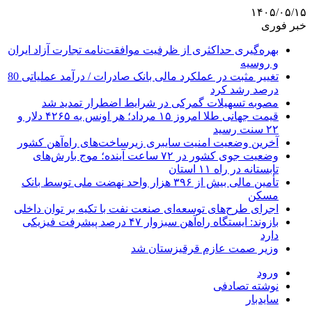
۱۴۰۵/۰۵/۱۵
خبر فوری
بهره‌گیری حداکثری از ظرفیت موافقت‌نامه تجارت آزاد ایران
و روسیه
تغییر مثبت در عملکرد مالی بانک صادرات / درآمد عملیاتی 80
درصد رشد کرد
مصوبه تسهیلات گمرکی در شرایط اضطرار تمدید شد
قیمت جهانی طلا امروز ۱۵ مرداد؛ هر اونس به ۴۲۶۵ دلار و
۲۲ سنت رسید
آخرین وضعیت امنیت سایبری زیرساخت‌های راه‌آهن کشور
وضعیت جوی کشور در ۷۲ ساعت آینده؛ موج بارش‌های
تابستانه در راه ۱۱ استان
تأمین مالی بیش از ۳۹۶ هزار واحد نهضت ملی توسط بانک
مسکن
اجرای طرح‌های توسعه‌ای صنعت نفت با تکیه بر توان داخلی
بازوند: ایستگاه راه‌آهن سبزوار ۴۷ درصد پیشرفت فیزیکی
دارد
وزیر صمت عازم قرقیزستان شد
ورود
نوشته تصادفی
سایدبار