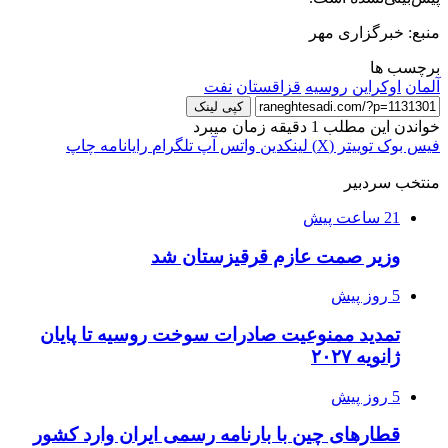
منبع: خبرگزاری مهر
برچسب ها
آلمان
اوکراین
روسیه
قزاقستان
نفت
کپی لینک
خواندن این مطلب 1 دقیقه زمان میبرد
فیس بوک
توییتر (X)
لینکدین
واتس آپ
تلگرام
رایانامه
چاپ
منتخب سردبیر
21 ساعت پیش
وزیر صمت عازم قرقیزستان شد
5 روز پیش
تمدید ممنوعیت صادرات سوخت روسیه تا پایان
ژانویه ۲۰۲۷
5 روز پیش
قطارهای چین با بارنامه رسمی ایران وارد کشور