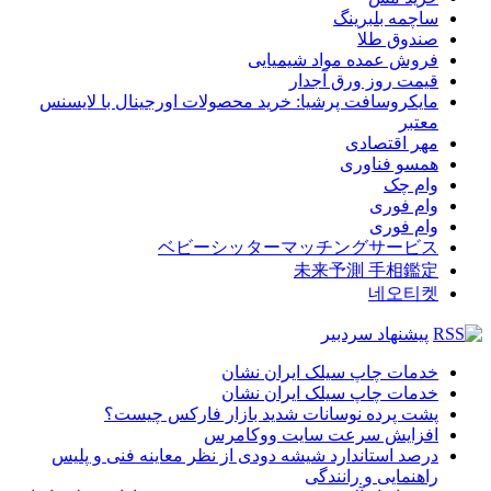
ساچمه بلبرینگ
صندوق طلا
فروش عمده مواد شیمیایی
قیمت روز ورق آجدار
مایکروسافت پرشیا: خرید محصولات اورجینال با لایسنس
معتبر
مهر اقتصادی
همسو فناوری
وام چک
وام فوری
وام فوری
ベビーシッターマッチングサービス
未来予測 手相鑑定
네오티켓
پیشنهاد سردبیر
خدمات چاپ سیلک ایران نشان
خدمات چاپ سیلک ایران نشان
پشت پرده نوسانات شدید بازار فارکس چیست؟
افزایش سرعت سایت ووکامرس
درصد استاندارد شیشه دودی از نظر معاینه فنی و پلیس
راهنمایی و رانندگی