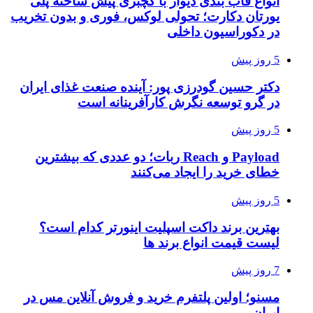
انواع قاب بندی دیوار با گچبری پیش ساخته پلی
یورتان دکارت؛ تحولی لوکس، فوری و بدون تخریب
در دکوراسیون داخلی
5 روز پیش
دکتر حسین گودرزی پور: آینده صنعت غذای ایران
در گرو توسعه نگرش کارآفرینانه است
5 روز پیش
Payload و Reach ربات؛ دو عددی که بیشترین
خطای خرید را ایجاد می‌کنند
5 روز پیش
بهترین برند داکت اسپلیت اینورتر کدام است؟
لیست قیمت انواع برند ها
7 روز پیش
مسنو؛ اولین پلتفرم خرید و فروش آنلاین مس در
ایران