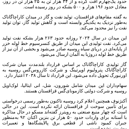
حدود یک‌چهارم افت کرده و از ۳۴ هزار تن به ۲۵ هزار تن در روز،
معادل حدود ۱۹۶ هزار و ۵۰۰ بشکه در روز رسیده است.
به گفته مقام‌های قزاقستان، تولید نفت و گاز در میدان کاراچاگاناک
به‌طور نزدیک به یکدیگر وابسته است و کاهش تولید گاز، توان تولید
نفت را نیز محدود می‌کند.
این میدان در سال ۲۰۲۴ روزانه حدود ۲۶۳ هزار بشکه نفت تولید
می‌کرد. نفت تولیدی این میدان از طریق کنسرسیوم خط لوله خزر
از پایانه‌ای در دریای سیاه روسیه صادر می‌شود و بخشی از آن نیز از
طریق خط لوله دروژبا به آلمان ارسال می‌شود.
گاز تولیدی کاراچاگاناک بر اساس قرارداد بلندمدت میان شرکت
کاراچاگاناک پترولیوم اوپرتینگ و شرکت کازروس‌گس روسیه به
اورنبورگ تحویل داده می‌شود. این قرارداد تا سال ۲۰۳۸ اعتبار دارد.
سهام‌داران این میدان شامل شورون، شل، انی ایتالیا، لوک‌اویل
روسیه و شرکت دولتی کازمونای‌گس قزاقستان هستند.
آکنژنوف همچنین اعلام کرد روسیه تاکنون به‌طور رسمی درخواستی
برای تأمین سوخت از قزاقستان ارائه نکرده است. این در حالی
است که چهار منبع صنعتی به رویترز گفته‌اند مسکو در حال مذاکره
با آستانه برای واردات حدود ۵۰ هزار تن بنزین اکتان ۹۲ به‌منظور
جبران کمبود ناشی از قطعی برق پالایشگاه‌ها و تعمیرات
پیش‌بینی‌نشده است.