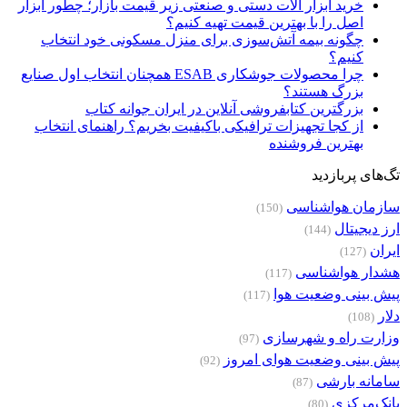
خرید ابزار آلات دستی و صنعتی زیر قیمت بازار؛ چطور ابزار
اصل را با بهترین قیمت تهیه کنیم؟
چگونه بیمه آتش‌سوزی برای منزل مسکونی خود انتخاب
کنیم؟
چرا محصولات جوشکاری ESAB همچنان انتخاب اول صنایع
بزرگ هستند؟
بزرگترین کتابفروشی آنلاین در ایران جوانه کتاب
از کجا تجهیزات ترافیکی باکیفیت بخریم؟ راهنمای انتخاب
بهترین فروشنده
تگ‌های پربازدید
سازمان هواشناسی
(150)
ارز دیجیتال
(144)
ایران
(127)
هشدار هواشناسی
(117)
پیش بینی وضعیت هوا
(117)
دلار
(108)
وزارت راه و شهرسازی
(97)
پیش بینی وضعیت هوای امروز
(92)
سامانه بارشی
(87)
بانک‌مرکزی
(80)