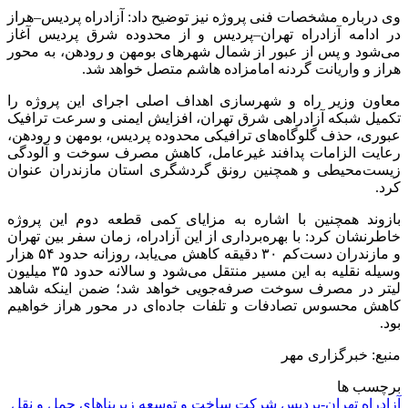
وی درباره مشخصات فنی پروژه نیز توضیح داد: آزادراه پردیس–هراز
در ادامه آزادراه تهران–پردیس و از محدوده شرق پردیس آغاز
می‌شود و پس از عبور از شمال شهرهای بومهن و رودهن، به محور
هراز و واریانت گردنه امامزاده هاشم متصل خواهد شد.
معاون وزیر راه و شهرسازی اهداف اصلی اجرای این پروژه را
تکمیل شبکه آزادراهی شرق تهران، افزایش ایمنی و سرعت ترافیک
عبوری، حذف گلوگاه‌های ترافیکی محدوده پردیس، بومهن و رودهن،
رعایت الزامات پدافند غیرعامل، کاهش مصرف سوخت و آلودگی
زیست‌محیطی و همچنین رونق گردشگری استان مازندران عنوان
کرد.
بازوند همچنین با اشاره به مزایای کمی قطعه دوم این پروژه
خاطرنشان کرد: با بهره‌برداری از این آزادراه، زمان سفر بین تهران
و مازندران دست‌کم ۳۰ دقیقه کاهش می‌یابد، روزانه حدود ۵۴ هزار
وسیله نقلیه به این مسیر منتقل می‌شود و سالانه حدود ۳۵ میلیون
لیتر در مصرف سوخت صرفه‌جویی خواهد شد؛ ضمن اینکه شاهد
کاهش محسوس تصادفات و تلفات جاده‌ای در محور هراز خواهیم
بود.
منبع: خبرگزاری مهر
برچسب ها
آزادراه تهران-پردیس
شرکت ساخت و توسعه زیربناهای حمل و نقل