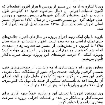
وی با اشاره به ادامه این مسیر از پردیس تا هراز افزود: قطعه‌ای که
اکنون عملیات اجرایی آن دنبال می‌شود، حدود ۱۲ کیلومتر طول
دارد و در عمل به‌عنوان کنارگذر شهرهای پردیس، بومهن و رودهن
عمل خواهد کرد. این مسیر نخستین‌بار در سال ۱۳۸۱ به‌عنوان مسیر
اصلی تعریف شد و در سال ۱۳۹۸ مصوبه تبدیل آن به آزادراه اخذ
شد.
بازوند با بیان اینکه روند اجرای پروژه در سال‌های اخیر با چالش‌های
جدی تملک اراضی مواجه بوده است، اظهار داشت: در فاصله سال
۱۳۹۸ تا امروز، در بخش‌هایی از مسیر ساخت‌وسازهای متعددی
انجام شد که همین موضوع اجرای پروژه را با دشواری مواجه کرد؛
به‌ویژه اینکه ۷۰ درصد هزینه‌های این پروژه توسط سرمایه‌گذار
تأمین می‌شود.
معاون وزیر راه و شهرسازی ادامه داد: پس از جمع‌بندی‌های فنی،
تصمیم گرفتیم واریانت جدیدی برای عبور از مشکلات تملک تعریف
کنیم. این مسیر جایگزین حدود ۶ کیلومتر طول دارد و البته اجرای
آن نیازمند احداث تأسیسات سنگین از جمله یک تونل یک کیلومتری،
تونل ۷۷۰ متری و پلی با دهانه بیش از ۱۲۰ متر است.
وی همچنین افزود: با تعریف این واریانت، عملاً جبهه کاری برای
سرمایه‌گذار و پیمانکار باز شده و عملیات اجرایی پروژه با سرعت
بیشتری ادامه پیدا خواهد کرد.