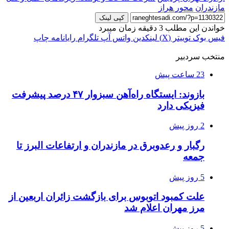
مازندران
محور هراز
کپی لینک
خواندن این مطلب 3 دقیقه زمان میبرد
فیس بوک
توییتر (X)
لینکدین
واتس آپ
تلگرام
رایانامه
چاپ
منتخب سردبیر
23 ساعت پیش
بازوند: ایستگاه راه‌آهن سبزوار ۴۷ درصد پیشرفت
فیزیکی دارد
2 روز پیش
رگبار و رعدوبرق در مازندران و ارتفاعات البرز تا
جمعه
5 روز پیش
علت کمبود اتوبوس برای بازگشت زائران اربعین از
مرز مهران اعلام شد
5 روز پیش