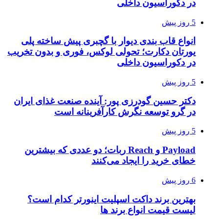
در دکوراسیون داخلی
5 روز پیش
انواع قاب بندی دیوار با گچبری پیش ساخته پلی
یورتان دکارت؛ تحولی لوکس، فوری و بدون تخریب
در دکوراسیون داخلی
5 روز پیش
دکتر حسین گودرزی پور: آینده صنعت غذای ایران
در گرو توسعه نگرش کارآفرینانه است
5 روز پیش
Payload و Reach ربات؛ دو عددی که بیشترین
خطای خرید را ایجاد می‌کنند
6 روز پیش
بهترین برند داکت اسپلیت اینورتر کدام است؟
لیست قیمت انواع برند ها