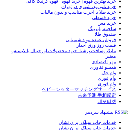
خرید بهترین قهوه | خرید قهوه | قهوه گرنیکا کافی
خرید تلوزیون شهری در تهران
خرید طلا با اجرت مناسب و بدون مالیات
خرید قسطی
خرید مس
ساچمه بلبرینگ
صندوق طلا
فروش عمده مواد شیمیایی
قیمت روز ورق آجدار
مایکروسافت پرشیا: خرید محصولات اورجینال با لایسنس
معتبر
مهر اقتصادی
همسو فناوری
وام چک
وام فوری
وام فوری
ベビーシッターマッチングサービス
未来予測 手相鑑定
네오티켓
پیشنهاد سردبیر
خدمات چاپ سیلک ایران نشان
خدمات چاپ سیلک ایران نشان