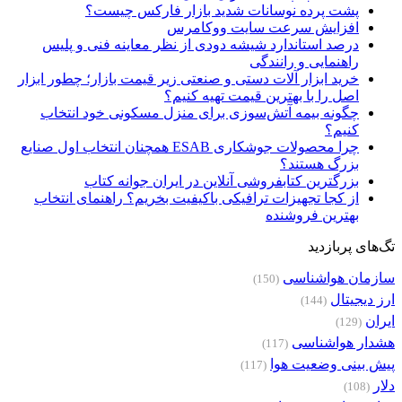
پشت پرده نوسانات شدید بازار فارکس چیست؟
افزایش سرعت سایت ووکامرس
درصد استاندارد شیشه دودی از نظر معاینه فنی و پلیس
راهنمایی و رانندگی
خرید ابزار آلات دستی و صنعتی زیر قیمت بازار؛ چطور ابزار
اصل را با بهترین قیمت تهیه کنیم؟
چگونه بیمه آتش‌سوزی برای منزل مسکونی خود انتخاب
کنیم؟
چرا محصولات جوشکاری ESAB همچنان انتخاب اول صنایع
بزرگ هستند؟
بزرگترین کتابفروشی آنلاین در ایران جوانه کتاب
از کجا تجهیزات ترافیکی باکیفیت بخریم؟ راهنمای انتخاب
بهترین فروشنده
تگ‌های پربازدید
سازمان هواشناسی
(150)
ارز دیجیتال
(144)
ایران
(129)
هشدار هواشناسی
(117)
پیش بینی وضعیت هوا
(117)
دلار
(108)