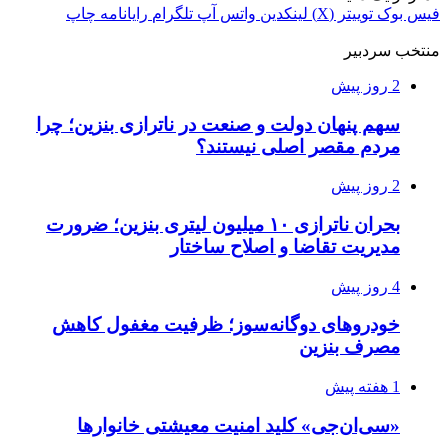
فیس بوک
توییتر (X)
لینکدین
واتس آپ
تلگرام
رایانامه
چاپ
منتخب سردبیر
2 روز پیش
سهم پنهان دولت و صنعت در ناترازی بنزین؛ چرا
مردم مقصر اصلی نیستند؟
2 روز پیش
بحران ناترازی ۱۰ میلیون لیتری بنزین؛ ضرورت
مدیریت تقاضا و اصلاح ساختار
4 روز پیش
خودروهای دوگانه‌سوز؛ ظرفیت مغفول کاهش
مصرف بنزین
1 هفته پیش
«سی‌ان‌جی» کلید امنیت معیشتی خانوارها