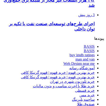
۱۹۴ هزار انشعاب غیر مجاز از شبکه برق جمع‌آوری
شد
3 روز پیش
اجرای طرح‌های توسعه‌ای صنعت نفت با تکیه بر
توان داخلی
پیوندها
BASIS
BASIS
buy imdb ratings
man and van
Web Design near me
آموزشگاه رسانه
خرید بهترین قهوه | خرید قهوه | قهوه گرنیکا کافی
خرید بهترین قهوه | خرید قهوه | قهوه گرنیکا کافی
خرید تلوزیون شهری در تهران
خرید طلا با اجرت مناسب و بدون مالیات
خرید قسطی
خرید مس
ساچمه بلبرینگ
صندوق طلا