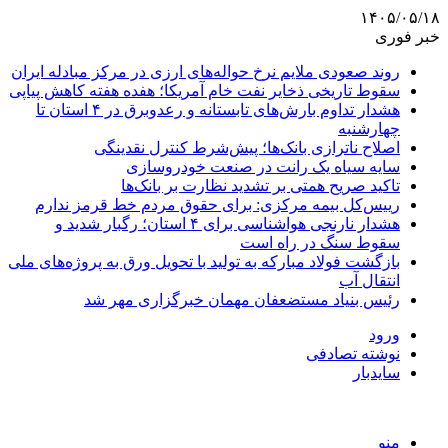
۱۴۰۵/۰۵/۱۸
خبر فوری
روند صعودی ملایم نرخ حواله‌های ارزی در مرکز مبادله ایران
سقوط تاریخی ذخایر نفت خام آمریکا؛ هفده هفته کاهش پیاپی
هشدار تداوم بارش‌های تابستانه و رعدوبرق در ۴ استان تا
چهارشنبه
اصلاح ناترازی بانک‌ها؛ پیش‌شرط کنترل نقدینگی
سایه سیاه یک رانت در صنعت خودروسازی
تاکید صریح همتی بر تشدید نظارت بر بانک‌ها
رییس‌کل بیمه مرکزی: برای حقوق مردم خط قرمز ندارم
هشدار نارنجی هواشناسی برای ۴ استان؛ رگبار شدید و
سقوط سنگ در راه است
بازگشت فولاد مبارکه به تولید با تحویل ورق به پروژه‌های ملی
انتقال آب
رئیس بنیاد مستضعفان مهمان خبرگزاری مهر شد
ورود
نوشته تصادفی
سایدبار
منو