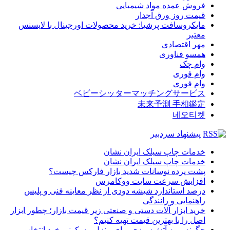
فروش عمده مواد شیمیایی
قیمت روز ورق آجدار
مایکروسافت پرشیا: خرید محصولات اورجینال با لایسنس
معتبر
مهر اقتصادی
همسو فناوری
وام چک
وام فوری
وام فوری
ベビーシッターマッチングサービス
未来予測 手相鑑定
네오티켓
پیشنهاد سردبیر
خدمات چاپ سیلک ایران نشان
خدمات چاپ سیلک ایران نشان
پشت پرده نوسانات شدید بازار فارکس چیست؟
افزایش سرعت سایت ووکامرس
درصد استاندارد شیشه دودی از نظر معاینه فنی و پلیس
راهنمایی و رانندگی
خرید ابزار آلات دستی و صنعتی زیر قیمت بازار؛ چطور ابزار
اصل را با بهترین قیمت تهیه کنیم؟
چگونه بیمه آتش‌سوزی برای منزل مسکونی خود انتخاب