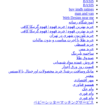
BASIS
BASIS
buy imdb ratings
man and van
Web Design near me
آموزشگاه رسانه
خرید بهترین قهوه | خرید قهوه | قهوه گرنیکا کافی
خرید بهترین قهوه | خرید قهوه | قهوه گرنیکا کافی
خرید تلوزیون شهری در تهران
خرید طلا با اجرت مناسب و بدون مالیات
خرید قسطی
خرید مس
ساچمه بلبرینگ
صندوق طلا
فروش عمده مواد شیمیایی
قیمت روز ورق آجدار
مایکروسافت پرشیا: خرید محصولات اورجینال با لایسنس
معتبر
مهر اقتصادی
همسو فناوری
وام چک
وام فوری
وام فوری
ベビーシッターマッチングサービス