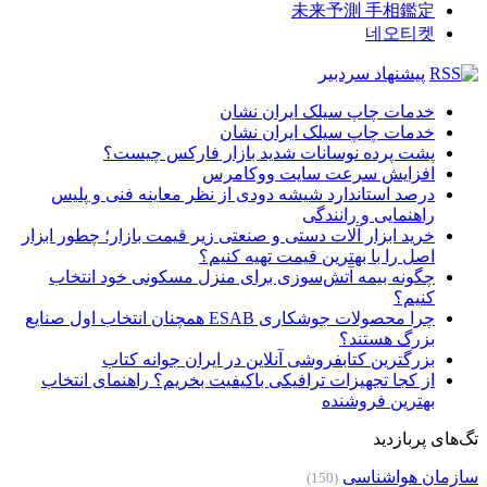
未来予測 手相鑑定
네오티켓
پیشنهاد سردبیر
خدمات چاپ سیلک ایران نشان
خدمات چاپ سیلک ایران نشان
پشت پرده نوسانات شدید بازار فارکس چیست؟
افزایش سرعت سایت ووکامرس
درصد استاندارد شیشه دودی از نظر معاینه فنی و پلیس
راهنمایی و رانندگی
خرید ابزار آلات دستی و صنعتی زیر قیمت بازار؛ چطور ابزار
اصل را با بهترین قیمت تهیه کنیم؟
چگونه بیمه آتش‌سوزی برای منزل مسکونی خود انتخاب
کنیم؟
چرا محصولات جوشکاری ESAB همچنان انتخاب اول صنایع
بزرگ هستند؟
بزرگترین کتابفروشی آنلاین در ایران جوانه کتاب
از کجا تجهیزات ترافیکی باکیفیت بخریم؟ راهنمای انتخاب
بهترین فروشنده
تگ‌های پربازدید
سازمان هواشناسی
(150)