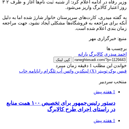
وزیر رفاه در ادامه اعلام کرد: از شنبه ثبت نام‌ها آغاز و ظرف ۲ ۳
روز اعتبار کالابرگ واریز می‌شود.
به گفته
میدری
، کارت‌های سرپرستان خانوار شارژ شده اما به دلیل
آنکه برای مراجعه به فروشگاه‌ها مشکلی ایجاد نشود، جهت مراجعه
زمان بندی اعلام شده است.
منبع: خبرگزاری مهر
برچسب ها
احمد میدری
کالابرگ
یارانه
کپی لینک
خواندن این مطلب 1 دقیقه زمان میبرد
فیس بوک
توییتر (X)
لینکدین
واتس آپ
تلگرام
رایانامه
چاپ
منتخب سردبیر
1 هفته پیش
دستور رئیس‌جمهور برای تخصیص ۱۰۰ همت منابع
در راستای اجرای طرح کالابرگ
1 هفته پیش