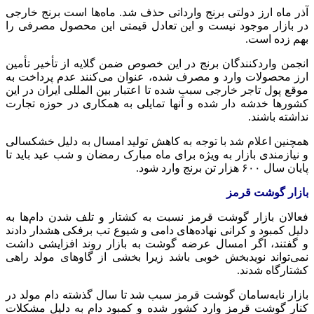
آذر ماه ارز دولتی برنج وارداتی حذف شد. ماه‌ها است برنج خارجی
در بازار موجود نیست و این تعادل قیمتی این محصول مصرفی را
بهم زده است.
انجمن واردکنندگان برنج در این خصوص ضمن گلایه از تأخیر تأمین
ارز محصولات وارد و مصرف شده، عنوان می‌کنند عدم پرداخت به
موقع پول تاجر خارجی سبب شده تا اعتبار بین
المللی
ایران در این
کشورها خدشه دار شده و آنها تمایلی به همکاری در حوزه تجارت
نداشته باشند.
همچنین اعلام شد با توجه به کاهش تولید امسال به دلیل خشکسالی
و نیازمندی بازار به ویژه برای ماه مبارک رمضان و شب عید باید تا
پایان سال ۶۰۰ هزار تن برنج وارد شود.
بازار گوشت قرمز
فعالان بازار گوشت قرمز نسبت به کشتار و تلف شدن دام‌ها به
دلیل کمبود و کرانی نهاده‌های دامی و شیوع تب برفکی هشدار دادند
و گفتند، اگر امسال عرضه گوشت به بازار روند افزایشی داشت
نمی‌تواند نویدبخش خوبی باشد زیرا بخشی از گاوهای مولد راهی
کشتارگاه شدند.
بازار
نابه‌سامان
گوشت قرمز سبب شد تا سال گذشته دام مولد در
کنار گوشت قرمز وارد کشور شده و کمبود دام به دلیل مشکلات