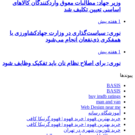
وزیر جهاد: مطالبات معوق واردکنندگان کالاهای
اساسی تعیین تکلیف شد
1 هفته پیش
نوری: سیاست‌گذاری در وزارت جهادکشاورزی با
همفکری ذی‌نفعان انجام می‌شود
1 هفته پیش
نوری: برای اصلاح نظام نان باید تفکیک وظایف شود
پیوندها
BASIS
BASIS
buy imdb ratings
man and van
Web Design near me
آموزشگاه رسانه
خرید بهترین قهوه | خرید قهوه | قهوه گرنیکا کافی
خرید بهترین قهوه | خرید قهوه | قهوه گرنیکا کافی
خرید تلوزیون شهری در تهران