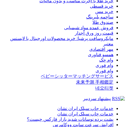
خرید طلا با اجرت مناسب و بدون مالیات
خرید قسطی
خرید مس
ساچمه بلبرینگ
صندوق طلا
فروش عمده مواد شیمیایی
قیمت روز ورق آجدار
مایکروسافت پرشیا: خرید محصولات اورجینال با لایسنس
معتبر
مهر اقتصادی
همسو فناوری
وام چک
وام فوری
وام فوری
ベビーシッターマッチングサービス
未来予測 手相鑑定
네오티켓
پیشنهاد سردبیر
خدمات چاپ سیلک ایران نشان
خدمات چاپ سیلک ایران نشان
پشت پرده نوسانات شدید بازار فارکس چیست؟
افزایش سرعت سایت ووکامرس