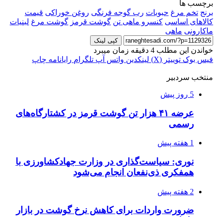
برچسب ها
برنج
تخم مرغ
حبوبات
رب گوجه فرنگی
روغن خوراکی
قیمت
کالاهای اساسی
کنسرو ماهی تن
گوشت قرمز
گوشت مرغ
لبنیات
ماکارونی
ماهی
کپی لینک
خواندن این مطلب 4 دقیقه زمان میبرد
فیس بوک
توییتر (X)
لینکدین
واتس آپ
تلگرام
رایانامه
چاپ
منتخب سردبیر
5 روز پیش
عرضه ۴۱ هزار تن گوشت قرمز در کشتارگاه‌های
رسمی
1 هفته پیش
نوری: سیاست‌گذاری در وزارت جهادکشاورزی با
همفکری ذی‌نفعان انجام می‌شود
2 هفته پیش
ضرورت واردات برای کاهش نرخ گوشت در بازار