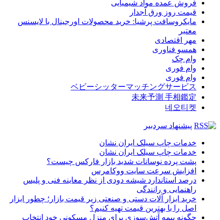
فروش عمده مواد شیمیایی
قیمت روز ورق آجدار
مایکروسافت پرشیا: خرید محصولات اورجینال با لایسنس
معتبر
مهر اقتصادی
همسو فناوری
وام چک
وام فوری
وام فوری
ベビーシッターマッチングサービス
未来予測 手相鑑定
네오티켓
پیشنهاد سردبیر
خدمات چاپ سیلک ایران نشان
خدمات چاپ سیلک ایران نشان
پشت پرده نوسانات شدید بازار فارکس چیست؟
افزایش سرعت سایت ووکامرس
درصد استاندارد شیشه دودی از نظر معاینه فنی و پلیس
راهنمایی و رانندگی
خرید ابزار آلات دستی و صنعتی زیر قیمت بازار؛ چطور ابزار
اصل را با بهترین قیمت تهیه کنیم؟
چگونه بیمه آتش‌سوزی برای منزل مسکونی خود انتخاب