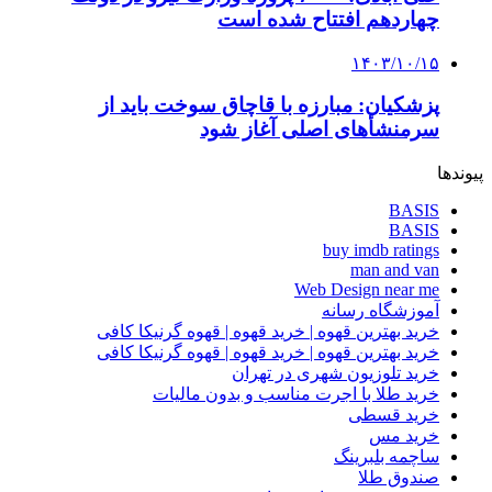
چهاردهم افتتاح شده است
۱۴۰۳/۱۰/۱۵
پزشکیان: مبارزه با قاچاق سوخت باید از
سرمنشأهای اصلی آغاز شود
پیوندها
BASIS
BASIS
buy imdb ratings
man and van
Web Design near me
آموزشگاه رسانه
خرید بهترین قهوه | خرید قهوه | قهوه گرنیکا کافی
خرید بهترین قهوه | خرید قهوه | قهوه گرنیکا کافی
خرید تلوزیون شهری در تهران
خرید طلا با اجرت مناسب و بدون مالیات
خرید قسطی
خرید مس
ساچمه بلبرینگ
صندوق طلا