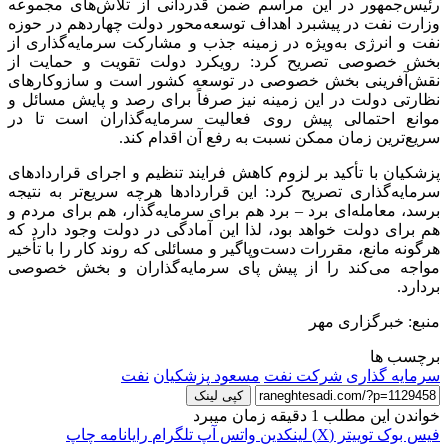
رئیس‌جمهور در این مراسم ضمن قدردانی از تلاش‌های مجموعه
وزارت نفت در پیشبرد اهداف توسعه‌محور دولت چهاردهم در حوزه
نفت و انرژی به‌ویژه در زمینه جذب و مشارکت سرمایه‌گذاری از
بخش خصوصی تصریح کرد: رویکرد دولت تقویت و حمایت از
نقش‌آفرینی بخش خصوصی در توسعه کشور است و سازوکارهای
نظارتی دولت در این زمینه نیز صرفاً برای رصد و پایش مسائل و
موانع احتمالی پیش روی فعالیت سرمایه‌گذاران است تا در
سریع‌ترین زمان ممکن نسبت به رفع آن اقدام کند.
پزشکیان با تأکید بر لزوم کاهش فرایند تنظیم و اجرای قراردادهای
سرمایه‌گذاری تصریح کرد: این قراردادها هرچه سریع‌تر به نتیجه
برسد، معامله‌ای برد – برد هم برای سرمایه‌گذار، هم برای مردم و
هم برای دولت خواهد بود، لذا این آمادگی در دولت وجود دارد که
هرگونه مانع، مقررات دست‌وپاگیر و مسائلی که روند کار را با تأخیر
مواجه می‌کند را از پیش پای سرمایه‌گذاران و بخش خصوصی
بردارد.
منبع: خبرگزاری مهر
برچسب ها
سرمایه گذاری
شرکت نفت
مسعود پزشکیان
نفت
کپی لینک
خواندن این مطلب 1 دقیقه زمان میبرد
فیس بوک
توییتر (X)
لینکدین
واتس آپ
تلگرام
رایانامه
چاپ