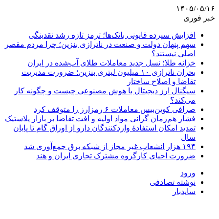
۱۴۰۵/۰۵/۱۶
خبر فوری
افزایش سپرده قانونی بانک‌ها؛ ترمز تازه رشد نقدینگی
سهم پنهان دولت و صنعت در ناترازی بنزین؛ چرا مردم مقصر
اصلی نیستند؟
خزانه طلا؛ نسل جدید معاملات طلای آب‌شده در ایران
بحران ناترازی ۱۰ میلیون لیتری بنزین؛ ضرورت مدیریت
تقاضا و اصلاح ساختار
سیگنال ارز دیجیتال با هوش مصنوعی چیست و چگونه کار
می‌کند؟
صرافی کوین‌بیس معاملات ۶ رمزارز را متوقف کرد
فشار هم‌زمان گرانی مواد اولیه و افت تقاضا بر بازار پلاستیک
تمدید امکان استفادۀ واردکنندگان دارو از اوراق گام تا پایان
سال
۱۹۴ هزار انشعاب غیر مجاز از شبکه برق جمع‌آوری شد
ضرورت احیای کارگروه مشترک تجاری ایران و هند
ورود
نوشته تصادفی
سایدبار