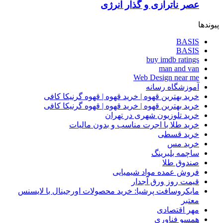
عصر ناترازی و گذار انرژی
پیوندها
BASIS
BASIS
buy imdb ratings
man and van
Web Design near me
آموزشگاه رسانه
خرید بهترین قهوه | خرید قهوه | قهوه گرنیکا کافی
خرید بهترین قهوه | خرید قهوه | قهوه گرنیکا کافی
خرید تلوزیون شهری در تهران
خرید طلا با اجرت مناسب و بدون مالیات
خرید قسطی
خرید مس
ساچمه بلبرینگ
صندوق طلا
فروش عمده مواد شیمیایی
قیمت روز ورق آجدار
مایکروسافت پرشیا: خرید محصولات اورجینال با لایسنس
معتبر
مهر اقتصادی
همسو فناوری