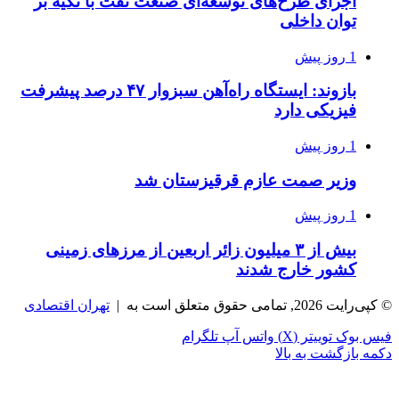
اجرای طرح‌های توسعه‌ای صنعت نفت با تکیه بر
توان داخلی
1 روز پیش
بازوند: ایستگاه راه‌آهن سبزوار ۴۷ درصد پیشرفت
فیزیکی دارد
1 روز پیش
وزیر صمت عازم قرقیزستان شد
1 روز پیش
بیش از ۳ میلیون زائر اربعین از مرزهای زمینی
کشور خارج شدند
© کپی‌رایت 2026, تمامی حقوق متعلق است به |
تهران اقتصادی
فیس بوک
توییتر (X)
واتس آپ
تلگرام
دکمه بازگشت به بالا