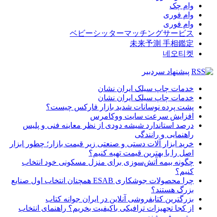
وام چک
وام فوری
وام فوری
ベビーシッターマッチングサービス
未来予測 手相鑑定
네오티켓
پیشنهاد سردبیر
خدمات چاپ سیلک ایران نشان
خدمات چاپ سیلک ایران نشان
پشت پرده نوسانات شدید بازار فارکس چیست؟
افزایش سرعت سایت ووکامرس
درصد استاندارد شیشه دودی از نظر معاینه فنی و پلیس
راهنمایی و رانندگی
خرید ابزار آلات دستی و صنعتی زیر قیمت بازار؛ چطور ابزار
اصل را با بهترین قیمت تهیه کنیم؟
چگونه بیمه آتش‌سوزی برای منزل مسکونی خود انتخاب
کنیم؟
چرا محصولات جوشکاری ESAB همچنان انتخاب اول صنایع
بزرگ هستند؟
بزرگترین کتابفروشی آنلاین در ایران جوانه کتاب
از کجا تجهیزات ترافیکی باکیفیت بخریم؟ راهنمای انتخاب