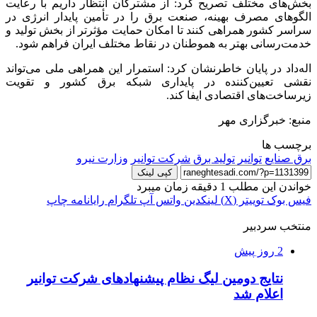
بخش‌های مختلف تصریح کرد: از مشترکان انتظار داریم با رعایت
الگوهای مصرف بهینه، صنعت برق را در تأمین پایدار انرژی در
سراسر کشور همراهی کنند تا امکان حمایت مؤثرتر از بخش تولید و
خدمت‌رسانی بهتر به هموطنان در نقاط مختلف ایران فراهم شود.
اله‌داد در پایان خاطرنشان کرد: استمرار این همراهی ملی می‌تواند
نقشی تعیین‌کننده در پایداری شبکه برق کشور و تقویت
زیرساخت‌های اقتصادی ایفا کند.
منبع: خبرگزاری مهر
برچسب ها
برق صنایع
توانیر
تولید برق
شرکت توانیر
وزارت نیرو
کپی لینک
خواندن این مطلب 1 دقیقه زمان میبرد
فیس بوک
توییتر (X)
لینکدین
واتس آپ
تلگرام
رایانامه
چاپ
منتخب سردبیر
2 روز پیش
نتایج دومین لیگ نظام پیشنهادهای شرکت توانیر
اعلام شد