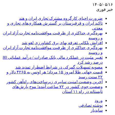
۱۴۰۵/۰۵/۱۶
خبر فوری
ضرورت احیای کارگروه مشترک تجاری ایران و هند
تاکید ایران و قرقیزستان بر گسترش همکاری‌های تجاری و
معدنی
بهره‌گیری حداکثری از ظرفیت موافقت‌نامه تجارت آزاد ایران
و روسیه
افزایش پلکانی تعرفه بهای برق کشاورزی لغو شد
بهره‌گیری حداکثری از ظرفیت موافقت‌نامه تجارت آزاد ایران
و روسیه
تغییر مثبت در عملکرد مالی بانک صادرات / درآمد عملیاتی 80
درصد رشد کرد
مصوبه تسهیلات گمرکی در شرایط اضطرار تمدید شد
قیمت جهانی طلا امروز ۱۵ مرداد؛ هر اونس به ۴۲۶۵ دلار و
۲۲ سنت رسید
آخرین وضعیت امنیت سایبری زیرساخت‌های راه‌آهن کشور
وضعیت جوی کشور در ۷۲ ساعت آینده؛ موج بارش‌های
تابستانه در راه ۱۱ استان
ورود
نوشته تصادفی
سایدبار