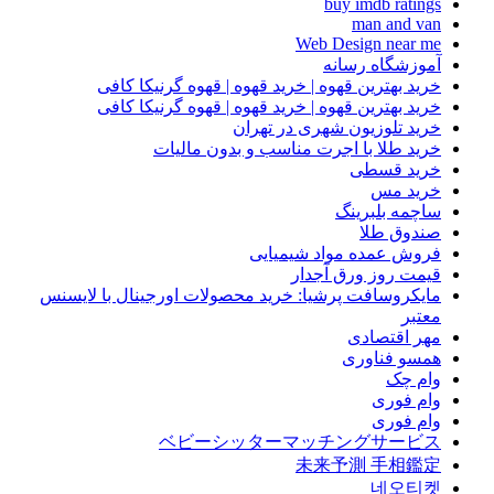
buy imdb ratings
man and van
Web Design near me
آموزشگاه رسانه
خرید بهترین قهوه | خرید قهوه | قهوه گرنیکا کافی
خرید بهترین قهوه | خرید قهوه | قهوه گرنیکا کافی
خرید تلوزیون شهری در تهران
خرید طلا با اجرت مناسب و بدون مالیات
خرید قسطی
خرید مس
ساچمه بلبرینگ
صندوق طلا
فروش عمده مواد شیمیایی
قیمت روز ورق آجدار
مایکروسافت پرشیا: خرید محصولات اورجینال با لایسنس
معتبر
مهر اقتصادی
همسو فناوری
وام چک
وام فوری
وام فوری
ベビーシッターマッチングサービス
未来予測 手相鑑定
네오티켓