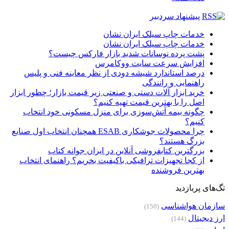
پیشنهاد سردبیر
خدمات چاپ سیلک ایران نشان
خدمات چاپ سیلک ایران نشان
پشت پرده نوسانات شدید بازار فارکس چیست؟
افزایش سرعت سایت ووکامرس
درصد استاندارد شیشه دودی از نظر معاینه فنی و پلیس
راهنمایی و رانندگی
خرید ابزار آلات دستی و صنعتی زیر قیمت بازار؛ چطور ابزار
اصل را با بهترین قیمت تهیه کنیم؟
چگونه بیمه آتش‌سوزی برای منزل مسکونی خود انتخاب
کنیم؟
چرا محصولات جوشکاری ESAB همچنان انتخاب اول صنایع
بزرگ هستند؟
بزرگترین کتابفروشی آنلاین در ایران جوانه کتاب
از کجا تجهیزات ترافیکی باکیفیت بخریم؟ راهنمای انتخاب
بهترین فروشنده
تگ‌های پربازدید
سازمان هواشناسی
(150)
ارز دیجیتال
(144)