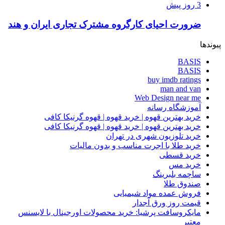
3 روز پیش
ضرورت احیای کارگروه مشترک تجاری ایران و هند
پیوندها
BASIS
BASIS
buy imdb ratings
man and van
Web Design near me
آموزشگاه رسانه
خرید بهترین قهوه | خرید قهوه | قهوه گرنیکا کافی
خرید بهترین قهوه | خرید قهوه | قهوه گرنیکا کافی
خرید تلوزیون شهری در تهران
خرید طلا با اجرت مناسب و بدون مالیات
خرید قسطی
خرید مس
ساچمه بلبرینگ
صندوق طلا
فروش عمده مواد شیمیایی
قیمت روز ورق آجدار
مایکروسافت پرشیا: خرید محصولات اورجینال با لایسنس
معتبر