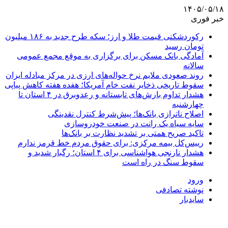
۱۴۰۵/۰۵/۱۸
خبر فوری
رکوردشکنی قیمت طلا و ارز؛ سکه طرح جدید به ۱۸۶ میلیون
تومان رسید
آمادگی بانک مسکن برای برگزاری به موقع مجمع عمومی
سالانه
روند صعودی ملایم نرخ حواله‌های ارزی در مرکز مبادله ایران
سقوط تاریخی ذخایر نفت خام آمریکا؛ هفده هفته کاهش پیاپی
هشدار تداوم بارش‌های تابستانه و رعدوبرق در ۴ استان تا
چهارشنبه
اصلاح ناترازی بانک‌ها؛ پیش‌شرط کنترل نقدینگی
سایه سیاه یک رانت در صنعت خودروسازی
تاکید صریح همتی بر تشدید نظارت بر بانک‌ها
رییس‌کل بیمه مرکزی: برای حقوق مردم خط قرمز ندارم
هشدار نارنجی هواشناسی برای ۴ استان؛ رگبار شدید و
سقوط سنگ در راه است
ورود
نوشته تصادفی
سایدبار