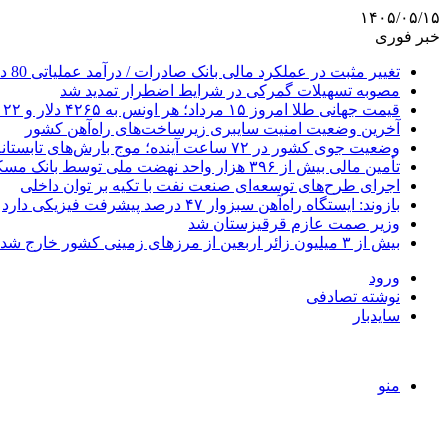
۱۴۰۵/۰۵/۱۵
خبر فوری
تغییر مثبت در عملکرد مالی بانک صادرات / درآمد عملیاتی 80 درصد رشد کرد
مصوبه تسهیلات گمرکی در شرایط اضطرار تمدید شد
قیمت جهانی طلا امروز ۱۵ مرداد؛ هر اونس به ۴۲۶۵ دلار و ۲۲ سنت رسید
آخرین وضعیت امنیت سایبری زیرساخت‌های راه‌آهن کشور
وضعیت جوی کشور در ۷۲ ساعت آینده؛ موج بارش‌های تابستانه در راه ۱۱ استان
تأمین مالی بیش از ۳۹۶ هزار واحد نهضت ملی توسط بانک مسکن
اجرای طرح‌های توسعه‌ای صنعت نفت با تکیه بر توان داخلی
بازوند: ایستگاه راه‌آهن سبزوار ۴۷ درصد پیشرفت فیزیکی دارد
وزیر صمت عازم قرقیزستان شد
بیش از ۳ میلیون زائر اربعین از مرزهای زمینی کشور خارج شدند
ورود
نوشته تصادفی
سایدبار
منو