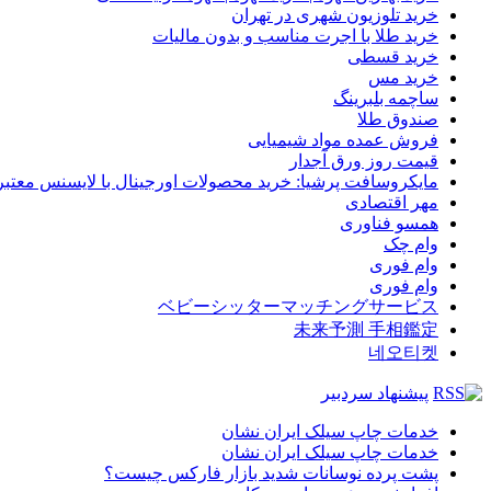
خرید تلوزیون شهری در تهران
خرید طلا با اجرت مناسب و بدون مالیات
خرید قسطی
خرید مس
ساچمه بلبرینگ
صندوق طلا
فروش عمده مواد شیمیایی
قیمت روز ورق آجدار
مایکروسافت پرشیا: خرید محصولات اورجینال با لایسنس معتبر
مهر اقتصادی
همسو فناوری
وام چک
وام فوری
وام فوری
ベビーシッターマッチングサービス
未来予測 手相鑑定
네오티켓
پیشنهاد سردبیر
خدمات چاپ سیلک ایران نشان
خدمات چاپ سیلک ایران نشان
پشت پرده نوسانات شدید بازار فارکس چیست؟