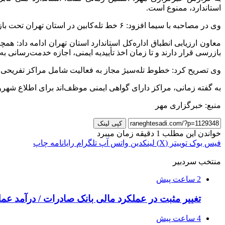
استاندارد، ممنوع است.
وی در مصاحبه با سیما افزود: ۶ خط تله‌کابین در استان تهران تحت بازرسی قرار دارند که به علت صادر نشدن گواهی ایمنی، فعلاً مجاز به فعالیت نیستند.
معاون ارزیابی انطباق اداره‌کل استاندارد استان تهران ادامه داد: همچنین ۰
بازرسی قرار دارند و تا زمان اخذ
تأییدیه
ایمنی، اجازه خدمت‌رسانی به 
وی تصریح کرد: خطوط
تله‌سیژ
مجاز به فعالیت شامل مراکز تفریحی ا
به گفته زمانی، مراکز دارای گواهی ایمنی موظف‌اند برای اطلاع شهرون
منبع: خبرگزاری مهر
کپی لینک
خواندن این مطلب 1 دقیقه زمان میبرد
فیس بوک
توییتر (X)
لینکدین
واتس آپ
تلگرام
رایانامه
چاپ
منتخب سردبیر
2 ساعت پیش
تغییر مثبت در عملکرد مالی بانک صادرات / درآمد عملیاتی 80 درصد ر
4 ساعت پیش