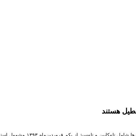
ا شامل تله‌کابین و
تله‌سیژ
از یکم فروردین‌ماه ۱۳۹۳ مشمول استاندارد اجباری شده و بهره‌برداری از این مراکز بدون دریافت