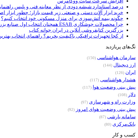
افزایش سرعت سایت ووکامرس
درصد استاندارد شیشه دودی از نظر معاینه فنی و پلیس راهنمای
خرید ابزار آلات دستی و صنعتی زیر قیمت بازار؛ چطور ابزار اصل
چگونه بیمه آتش‌سوزی برای منزل مسکونی خود انتخاب کنیم؟
چرا محصولات جوشکاری ESAB همچنان انتخاب اول صنایع بزرگ هستند؟
بزرگترین کتابفروشی آنلاین در ایران جوانه کتاب
از کجا تجهیزات ترافیکی باکیفیت بخریم؟ راهنمای انتخاب بهتری
تگ‌های پربازدید
سازمان هواشناسی
(150)
ارز دیجیتال
(144)
ایران
(126)
هشدار هواشناسی
(117)
پیش بینی وضعیت هوا
(117)
دلار
(108)
وزارت راه و شهرسازی
(97)
پیش بینی وضعیت هوای امروز
(92)
سامانه بارشی
(87)
بانک‌مرکزی
(80)
کسب و کار