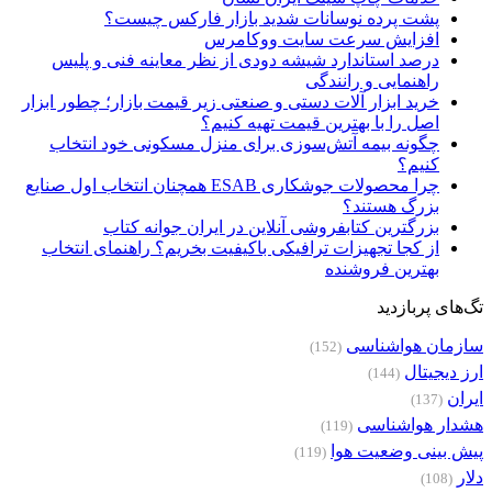
پشت پرده نوسانات شدید بازار فارکس چیست؟
افزایش سرعت سایت ووکامرس
درصد استاندارد شیشه دودی از نظر معاینه فنی و پلیس
راهنمایی و رانندگی
خرید ابزار آلات دستی و صنعتی زیر قیمت بازار؛ چطور ابزار
اصل را با بهترین قیمت تهیه کنیم؟
چگونه بیمه آتش‌سوزی برای منزل مسکونی خود انتخاب
کنیم؟
چرا محصولات جوشکاری ESAB همچنان انتخاب اول صنایع
بزرگ هستند؟
بزرگترین کتابفروشی آنلاین در ایران جوانه کتاب
از کجا تجهیزات ترافیکی باکیفیت بخریم؟ راهنمای انتخاب
بهترین فروشنده
تگ‌های پربازدید
سازمان هواشناسی
(152)
ارز دیجیتال
(144)
ایران
(137)
هشدار هواشناسی
(119)
پیش بینی وضعیت هوا
(119)
دلار
(108)