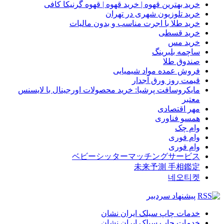
خرید بهترین قهوه | خرید قهوه | قهوه گرنیکا کافی
خرید تلوزیون شهری در تهران
خرید طلا با اجرت مناسب و بدون مالیات
خرید قسطی
خرید مس
ساچمه بلبرینگ
صندوق طلا
فروش عمده مواد شیمیایی
قیمت روز ورق آجدار
مایکروسافت پرشیا: خرید محصولات اورجینال با لایسنس
معتبر
مهر اقتصادی
همسو فناوری
وام چک
وام فوری
وام فوری
ベビーシッターマッチングサービス
未来予測 手相鑑定
네오티켓
پیشنهاد سردبیر
خدمات چاپ سیلک ایران نشان
خدمات چاپ سیلک ایران نشان