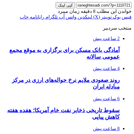
کپی لینک
خواندن این مطلب 8 دقیقه زمان میبرد
فیس بوک
توییتر (X)
لینکدین
واتس آپ
تلگرام
رایانامه
چاپ
منتخب سردبیر
2 ساعت پیش
آمادگی بانک مسکن برای برگزاری به موقع مجمع
عمومی سالانه
4 ساعت پیش
روند صعودی ملایم نرخ حواله‌های ارزی در مرکز
مبادله ایران
6 ساعت پیش
سقوط تاریخی ذخایر نفت خام آمریکا؛ هفده هفته
کاهش پیاپی
8 ساعت پیش