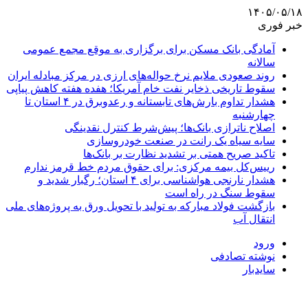
۱۴۰۵/۰۵/۱۸
خبر فوری
آمادگی بانک مسکن برای برگزاری به موقع مجمع عمومی
سالانه
روند صعودی ملایم نرخ حواله‌های ارزی در مرکز مبادله ایران
سقوط تاریخی ذخایر نفت خام آمریکا؛ هفده هفته کاهش پیاپی
هشدار تداوم بارش‌های تابستانه و رعدوبرق در ۴ استان تا
چهارشنبه
اصلاح ناترازی بانک‌ها؛ پیش‌شرط کنترل نقدینگی
سایه سیاه یک رانت در صنعت خودروسازی
تاکید صریح همتی بر تشدید نظارت بر بانک‌ها
رییس‌کل بیمه مرکزی: برای حقوق مردم خط قرمز ندارم
هشدار نارنجی هواشناسی برای ۴ استان؛ رگبار شدید و
سقوط سنگ در راه است
بازگشت فولاد مبارکه به تولید با تحویل ورق به پروژه‌های ملی
انتقال آب
ورود
نوشته تصادفی
سایدبار