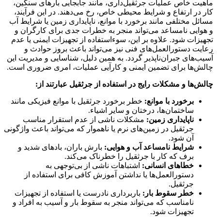
ماهیت خاص عملیات جرثقیل‌داری، مانند جابجایی بارهای سنگین،
کار در ارتفاع و شرایط محیطی خاص، رخ می‌دهند. در این فرآیند،
مسائل مختلفی مانند برخورد با موانع، ناپایداری زمین یا شرایط آب
و هوایی نامساعد می‌تواند منجر به خطرات جدی برای کارگران و
تجهیزات شود. علاوه بر این، سوءاستفاده از تجهیزات ایمنی یا عدم
رعایت دستورالعمل‌های فنی نیز می‌تواند باعث بروز حوادث و
آسیب‌های جبران‌ناپذیر گردد. به همین دلیل، شناسایی و مدیریت این
چالش‌ها برای تضمین ایمنی و کارآیی عملیات، امری ضروری است.
چالش‌ها و مشکلات رایج در استفاده از جرثقیل عبارتند از:
برخورد با موانع:
خطر برخورد جرثقیل با موانع فیزیکی مانند
ساختمان‌ها، درختان و سایر اشیاء.
ناپایداری زمین:
مشکلات ناشی از عدم استقرار مناسب
جرثقیل در زمین‌های نرم یا ناهموار که می‌تواند باعث واژگونی
آن شود.
شرایط نامساعد آب و هوایی:
بارش باران، بادهای شدید و
برف که کار با جرثقیل را خطرناک می‌کند.
خطاهای انسانی:
اشتباهات ناشی از بی‌توجهی به
دستورالعمل‌ها یا نداشتن آموزش کافی برای استفاده از
جرثقیل.
خطر سقوط بار:
باربرداری نادرست یا استفاده از تجهیزات
نامناسب که می‌تواند منجر به سقوط بار و آسیب به افراد و
تجهیزات شود.