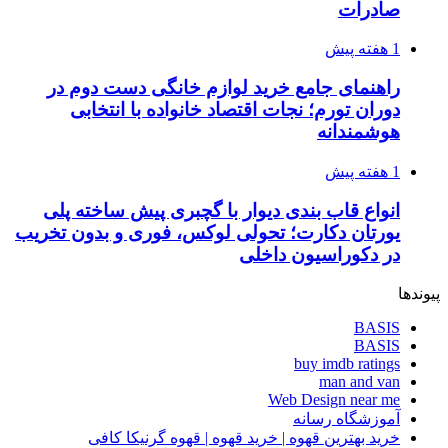
صادرات
1 هفته پیش
راهنمای جامع خرید لوازم خانگی دست دوم در
دوران تورم؛ نجات اقتصاد خانواده با انتخابی
هوشمندانه
1 هفته پیش
انواع قاب بندی دیوار با گچبری پیش ساخته پلی
یورتان دکارت؛ تحولی لوکس، فوری و بدون تخریب
در دکوراسیون داخلی
پیوندها
BASIS
BASIS
buy imdb ratings
man and van
Web Design near me
آموزشگاه رسانه
خرید بهترین قهوه | خرید قهوه | قهوه گرنیکا کافی