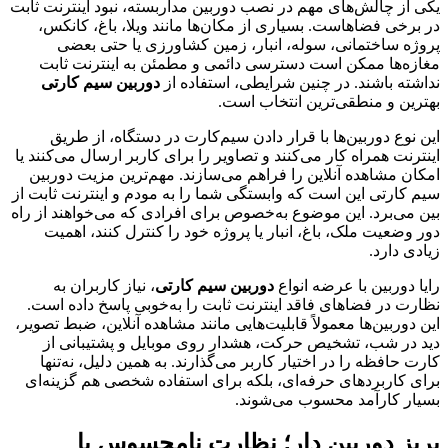
یکی از چالش‌های مهم در نصب دوربین مداربسته، نبود اینترنت ثابت
در برخی فضاهاست. بسیاری از مکان‌ها مانند ویلا، باغ، کانکس،
پروژه ساختمانی، سوله، انبار، زمین کشاورزی یا حتی بعضی
مغازه‌ها ممکن است دسترسی دائمی و مطمئن به اینترنت ثابت
نداشته باشند. در چنین شرایطی، استفاده از
دوربین سیم کارتی
بهترین و منطقی‌ترین انتخاب است.
این نوع دوربین‌ها با قرار دادن سیم‌کارت در دستگاه، از طریق
اینترنت همراه کار می‌کنند و تصاویر را برای کاربر ارسال می‌کنند یا
امکان مشاهده آنلاین را فراهم می‌سازند. مهم‌ترین مزیت دوربین
سیم کارتی این است که وابستگی شما را به مودم و اینترنت ثابت از
بین می‌برد. این موضوع به‌خصوص برای افرادی که می‌خواهند از راه
دور وضعیت ملک، باغ، انبار یا پروژه خود را کنترل کنند، اهمیت
زیادی دارد.
رایا دوربین با عرضه انواع
دوربین سیم کارتی
، نیاز کاربران به
نظارت در فضاهای فاقد اینترنت ثابت را به‌خوبی پاسخ داده است.
این دوربین‌ها معمولاً قابلیت‌هایی مانند مشاهده آنلاین، ضبط تصویر،
دید در شب، تشخیص حرکت، هشدار روی موبایل و پشتیبانی از
کارت حافظه را در اختیار کاربر می‌گذارند. به همین دلیل، نه‌تنها
برای کاربردهای حرفه‌ای، بلکه برای استفاده شخصی هم گزینه‌ای
بسیار کارآمد محسوب می‌شوند.
پریز دوربین دار؛ نظارت نامحسوس با