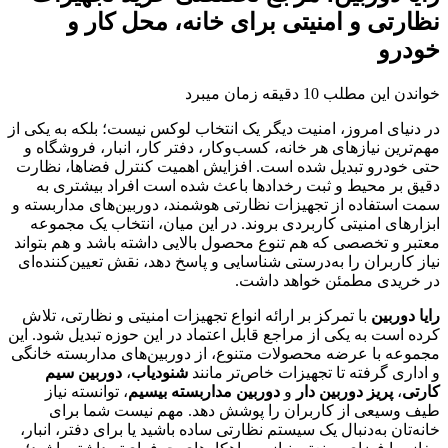
نظارتی و امنیتی برای خانه، محل کار و
خودرو
خواندن این مطلب 10 دقیقه زمان میبرد
در دنیای امروز، امنیت دیگر یک انتخاب لوکس نیست؛ بلکه به یکی از
مهم‌ترین نیازهای هر خانه، کسب‌وکار، دفتر کار، انبار، فروشگاه و
حتی خودرو تبدیل شده است. افزایش اهمیت کنترل فضاها، نظارت
دقیق بر محیط و ثبت رخدادها باعث شده است افراد بیشتری به
سمت استفاده از تجهیزات نظارتی هوشمند، دوربین‌های مداربسته و
ابزارهای امنیتی کاربردی بروند. در این میان، انتخاب یک مجموعه
معتبر و تخصصی که هم تنوع محصول بالایی داشته باشد و هم بتواند
نیاز کاربران را به‌درستی شناسایی و پاسخ دهد، نقش تعیین‌کننده‌ای
در خریدی مطمئن خواهد داشت.
رایا دوربین
با تمرکز بر ارائه انواع تجهیزات امنیتی و نظارتی، تلاش
کرده است به یکی از مراجع قابل اعتماد در این حوزه تبدیل شود. این
مجموعه با عرضه محصولات متنوع، از دوربین‌های مداربسته خانگی
و اداری گرفته تا تجهیزات خاص‌تر مانند
شنودیاب
،
دوربین سیم
کارتی
،
پریز دوربین دار
و
دوربین مداربسته بیسیم
، توانسته نیاز
طیف وسیعی از کاربران را پوشش دهد. مهم نیست شما برای
خانه‌تان به‌دنبال یک سیستم نظارتی ساده باشید یا برای دفتر، انبار،