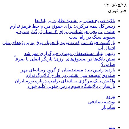
۱۴۰۵/۰۵/۱۸
خبر فوری
تاکید صریح همتی بر تشدید نظارت بر بانک‌ها
رییس‌کل بیمه مرکزی: برای حقوق مردم خط قرمز ندارم
هشدار نارنجی هواشناسی برای ۴ استان؛ رگبار شدید و
سقوط سنگ در راه است
بازگشت فولاد مبارکه به تولید با تحویل ورق به پروژه‌های ملی
انتقال آب
رئیس بنیاد مستضعفان مهمان خبرگزاری مهر شد
نقش بانک‌ها در صندوق‌های ارزی؛ بازیگر اصلی یا صرفاً
ضامن؟
بازدید رئیس بنیاد مستضعفان از گروه رسانه‌ای مهر
صندوق توسعه ملی نقشی در طرح کالابرگ ندارد
واکنش بانک مرکزی به ادعای ترامپ درباره تورم ایران
بازسازی پالایشگاه سوم پارس جنوبی کلید خورد
ورود
نوشته تصادفی
سایدبار
منو