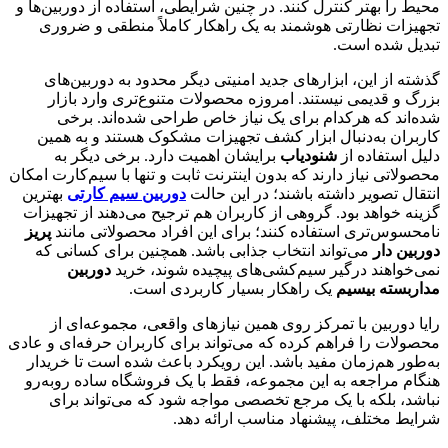
محیط را بهتر کنترل کنند. در چنین شرایطی، استفاده از دوربین‌ها و
تجهیزات نظارتی هوشمند به یک راهکار کاملاً منطقی و ضروری
تبدیل شده است.
گذشته از این، ابزارهای جدید امنیتی دیگر محدود به دوربین‌های
بزرگ و قدیمی نیستند. امروزه محصولات متنوع‌تری وارد بازار
شده‌اند که هرکدام برای یک نیاز خاص طراحی شده‌اند. برخی
کاربران به‌دنبال ابزار کشف تجهیزات مشکوک هستند و به همین
دلیل استفاده از
شنودیاب
برایشان اهمیت دارد. برخی دیگر به
محصولاتی نیاز دارند که بدون اینترنت ثابت و تنها با سیم‌کارت امکان
انتقال تصویر داشته باشند؛ در این حالت
دوربین سیم کارتی
بهترین
گزینه خواهد بود. گروهی از کاربران هم ترجیح می‌دهند از تجهیزات
نامحسوس‌تری استفاده کنند؛ برای این افراد محصولاتی مانند
پریز
دوربین دار
می‌تواند انتخاب جذابی باشد. همچنین برای کسانی که
نمی‌خواهند درگیر سیم‌کشی‌های پیچیده شوند، خرید
دوربین
مداربسته بیسیم
یک راهکار بسیار کاربردی است.
رایا دوربین با تمرکز روی همین نیازهای واقعی، مجموعه‌ای از
محصولات را فراهم کرده که می‌تواند برای کاربران حرفه‌ای و عادی
به‌طور هم‌زمان مفید باشد. این رویکرد باعث شده است تا خریدار
هنگام مراجعه به این مجموعه، فقط با یک فروشگاه ساده روبه‌رو
نباشد، بلکه با یک مرجع تخصصی مواجه شود که می‌تواند برای
شرایط مختلف، پیشنهاد مناسب ارائه دهد.