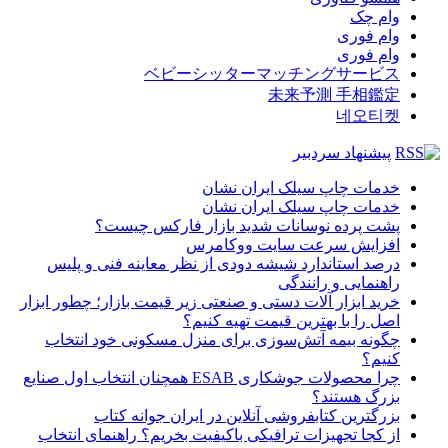
وام چک
وام فوری
وام فوری
ベビーシッターマッチングサービス
未来予測 手相鑑定
네오티켓
پیشنهاد سردبیر
خدمات چاپ سیلک ایران نشان
خدمات چاپ سیلک ایران نشان
پشت پرده نوسانات شدید بازار فارکس چیست؟
افزایش سرعت سایت ووکامرس
درصد استاندارد شیشه دودی از نظر معاینه فنی و پلیس
راهنمایی و رانندگی
خرید ابزار آلات دستی و صنعتی زیر قیمت بازار؛ چطور ابزار
اصل را با بهترین قیمت تهیه کنیم؟
چگونه بیمه آتش‌سوزی برای منزل مسکونی خود انتخاب
کنیم؟
چرا محصولات جوشکاری ESAB همچنان انتخاب اول صنایع
بزرگ هستند؟
بزرگترین کتابفروشی آنلاین در ایران جوانه کتاب
از کجا تجهیزات ترافیکی باکیفیت بخریم؟ راهنمای انتخاب