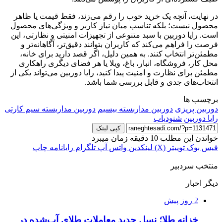
در نهایت، آنچه یک خرید خوب را رقم می‌زند، فقط قیمت یا ظاهر
محصول نیست؛ بلکه تناسب میان نیاز کاربر و ویژگی‌های محصول
است. رایا دوربین با سبد متنوعی از تجهیزات امنیتی و نظارتی، این
فرصت را فراهم می‌کند که کاربران بتوانند دقیق‌تر، آگاهانه‌تر و
مطمئن‌تر انتخاب کنند. به همین دلیل، اگر قصد دارید برای خانه،
محل کار، فروشگاه، انبار، باغ، ویلا یا هر فضای دیگری راهکاری
مطمئن برای نظارت و امنیت پیدا کنید، رایا دوربین می‌تواند یکی از
انتخاب‌های جدی و قابل بررسی شما باشد.
برچسب ها
دوربین پریزی
دوربین مداربسته بیسیم
دوربین مداربسته سیم کارتی
رایا دوربین
شنودیاب
کپی لینک
خواندن این مطلب 10 دقیقه زمان میبرد
فیس بوک
توییتر (X)
لینکدین
واتس آپ
تلگرام
رایانامه
چاپ
منتخب سردبیر
دیگر اخبار
2 روز پیش
خزانه طلا؛ نسل جدید معاملات طلای آب‌شده در