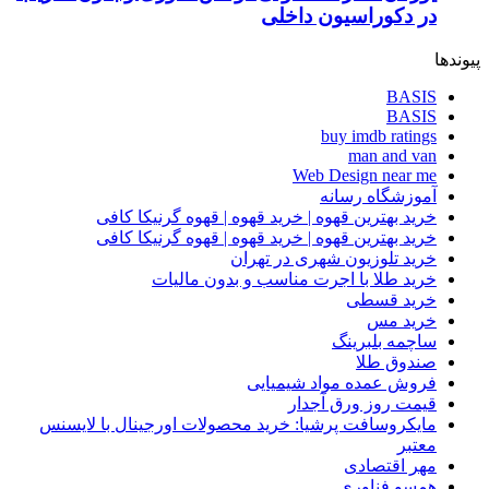
در دکوراسیون داخلی
پیوندها
BASIS
BASIS
buy imdb ratings
man and van
Web Design near me
آموزشگاه رسانه
خرید بهترین قهوه | خرید قهوه | قهوه گرنیکا کافی
خرید بهترین قهوه | خرید قهوه | قهوه گرنیکا کافی
خرید تلوزیون شهری در تهران
خرید طلا با اجرت مناسب و بدون مالیات
خرید قسطی
خرید مس
ساچمه بلبرینگ
صندوق طلا
فروش عمده مواد شیمیایی
قیمت روز ورق آجدار
مایکروسافت پرشیا: خرید محصولات اورجینال با لایسنس
معتبر
مهر اقتصادی
همسو فناوری