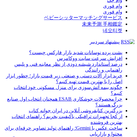
وام چک
وام فوری
وام فوری
ベビーシッターマッチングサービス
未来予測 手相鑑定
네오티켓
پیشنهاد سردبیر
پشت پرده نوسانات شدید بازار فارکس چیست؟
افزایش سرعت سایت ووکامرس
درصد استاندارد شیشه دودی از نظر معاینه فنی و پلیس
راهنمایی و رانندگی
خرید ابزار آلات دستی و صنعتی زیر قیمت بازار؛ چطور ابزار
اصل را با بهترین قیمت تهیه کنیم؟
چگونه بیمه آتش‌سوزی برای منزل مسکونی خود انتخاب
کنیم؟
چرا محصولات جوشکاری ESAB همچنان انتخاب اول صنایع
بزرگ هستند؟
بزرگترین کتابفروشی آنلاین در ایران جوانه کتاب
از کجا تجهیزات ترافیکی باکیفیت بخریم؟ راهنمای انتخاب
بهترین فروشنده
ساخت عکس با Gemini؛ راهنمای تولید تصاویر حرفه‌ای برای
محتوا و بازاریابی