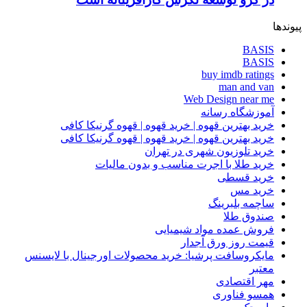
پیوندها
BASIS
BASIS
buy imdb ratings
man and van
Web Design near me
آموزشگاه رسانه
خرید بهترین قهوه | خرید قهوه | قهوه گرنیکا کافی
خرید بهترین قهوه | خرید قهوه | قهوه گرنیکا کافی
خرید تلوزیون شهری در تهران
خرید طلا با اجرت مناسب و بدون مالیات
خرید قسطی
خرید مس
ساچمه بلبرینگ
صندوق طلا
فروش عمده مواد شیمیایی
قیمت روز ورق آجدار
مایکروسافت پرشیا: خرید محصولات اورجینال با لایسنس
معتبر
مهر اقتصادی
همسو فناوری