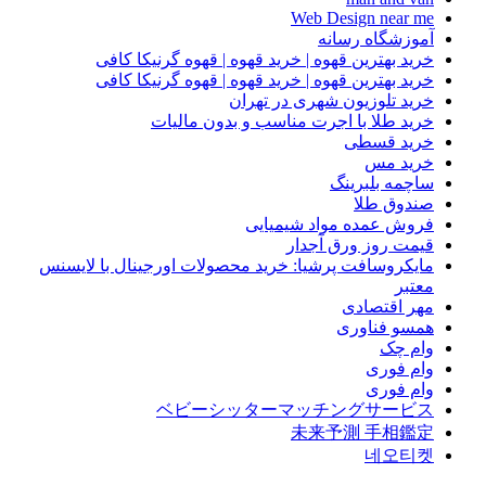
Web Design near me
آموزشگاه رسانه
خرید بهترین قهوه | خرید قهوه | قهوه گرنیکا کافی
خرید بهترین قهوه | خرید قهوه | قهوه گرنیکا کافی
خرید تلوزیون شهری در تهران
خرید طلا با اجرت مناسب و بدون مالیات
خرید قسطی
خرید مس
ساچمه بلبرینگ
صندوق طلا
فروش عمده مواد شیمیایی
قیمت روز ورق آجدار
مایکروسافت پرشیا: خرید محصولات اورجینال با لایسنس
معتبر
مهر اقتصادی
همسو فناوری
وام چک
وام فوری
وام فوری
ベビーシッターマッチングサービス
未来予測 手相鑑定
네오티켓