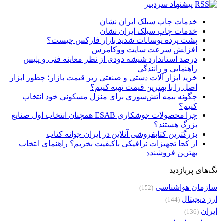
پیشنهاد سردبیر
خدمات چاپ سیلک ایران نشان
خدمات چاپ سیلک ایران نشان
پشت پرده نوسانات شدید بازار فارکس چیست؟
افزایش سرعت سایت ووکامرس
درصد استاندارد شیشه دودی از نظر معاینه فنی و پلیس
راهنمایی و رانندگی
خرید ابزار آلات دستی و صنعتی زیر قیمت بازار؛ چطور ابزار
اصل را با بهترین قیمت تهیه کنیم؟
چگونه بیمه آتش‌سوزی برای منزل مسکونی خود انتخاب
کنیم؟
چرا محصولات جوشکاری ESAB همچنان انتخاب اول صنایع
بزرگ هستند؟
بزرگترین کتابفروشی آنلاین در ایران جوانه کتاب
از کجا تجهیزات ترافیکی باکیفیت بخریم؟ راهنمای انتخاب
بهترین فروشنده
تگ‌های پربازدید
سازمان هواشناسی
(152)
ارز دیجیتال
(144)
ایران
(136)