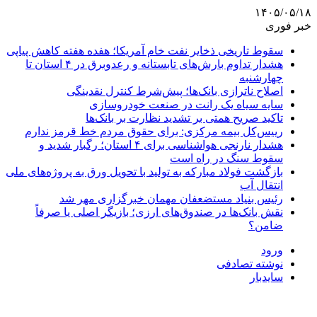
۱۴۰۵/۰۵/۱۸
خبر فوری
سقوط تاریخی ذخایر نفت خام آمریکا؛ هفده هفته کاهش پیاپی
هشدار تداوم بارش‌های تابستانه و رعدوبرق در ۴ استان تا
چهارشنبه
اصلاح ناترازی بانک‌ها؛ پیش‌شرط کنترل نقدینگی
سایه سیاه یک رانت در صنعت خودروسازی
تاکید صریح همتی بر تشدید نظارت بر بانک‌ها
رییس‌کل بیمه مرکزی: برای حقوق مردم خط قرمز ندارم
هشدار نارنجی هواشناسی برای ۴ استان؛ رگبار شدید و
سقوط سنگ در راه است
بازگشت فولاد مبارکه به تولید با تحویل ورق به پروژه‌های ملی
انتقال آب
رئیس بنیاد مستضعفان مهمان خبرگزاری مهر شد
نقش بانک‌ها در صندوق‌های ارزی؛ بازیگر اصلی یا صرفاً
ضامن؟
ورود
نوشته تصادفی
سایدبار