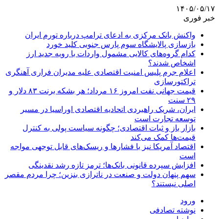
۱۴۰۵/۰۵/۱۷
خبر فوری
واکنش بانک مرکزی به ادعای ترامپ درباره تورم ایران
بازسازی پالایشگاه سوم پارس جنوبی کلید خورد
کدام گروه‌های کالایی مشمول واردات با رویه جدید ارز
اشخاص شدند؟
اعلام جرم پلیس امنیت اقتصادی علیه مدیران فراری آهنگری
تراکتورسازی
قیمت جهانی نفت امروز ۱۶ مرداد؛ هر بشکه برنت ۸۳ دلار و
۲۹ سنت
ایران، شریک راهبردی اتحادیه اقتصادی اوراسیا در مسیر
توسعه تجارت است
بازار باز و ثبات اقتصادی؛ چگونه سیاست پولی به کنترل
قیمت‌ها کمک می‌کند
اقتصاد آمریکا نیز با فشارها و ریسک‌های قابل توجهی مواجه
است
افزایش سپرده قانونی بانک‌ها؛ ترمز تازه رشد نقدینگی
سهم پنهان دولت و صنعت در ناترازی بنزین؛ چرا مردم مقصر
اصلی نیستند؟
ورود
نوشته تصادفی