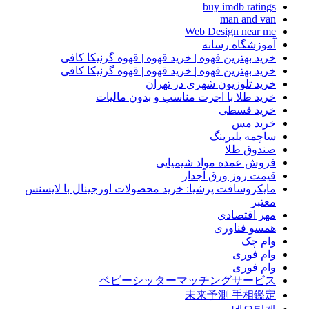
buy imdb ratings
man and van
Web Design near me
آموزشگاه رسانه
خرید بهترین قهوه | خرید قهوه | قهوه گرنیکا کافی
خرید بهترین قهوه | خرید قهوه | قهوه گرنیکا کافی
خرید تلوزیون شهری در تهران
خرید طلا با اجرت مناسب و بدون مالیات
خرید قسطی
خرید مس
ساچمه بلبرینگ
صندوق طلا
فروش عمده مواد شیمیایی
قیمت روز ورق آجدار
مایکروسافت پرشیا: خرید محصولات اورجینال با لایسنس
معتبر
مهر اقتصادی
همسو فناوری
وام چک
وام فوری
وام فوری
ベビーシッターマッチングサービス
未来予測 手相鑑定