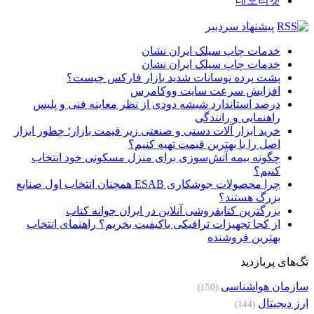
네오티켓
پیشنهاد سردبیر
خدمات چاپ سیلک ایران نشان
خدمات چاپ سیلک ایران نشان
پشت پرده نوسانات شدید بازار فارکس چیست؟
افزایش سرعت سایت ووکامرس
درصد استاندارد شیشه دودی از نظر معاینه فنی و پلیس
راهنمایی و رانندگی
خرید ابزار آلات دستی و صنعتی زیر قیمت بازار؛ چطور ابزار
اصل را با بهترین قیمت تهیه کنیم؟
چگونه بیمه آتش‌سوزی برای منزل مسکونی خود انتخاب
کنیم؟
چرا محصولات جوشکاری ESAB همچنان انتخاب اول صنایع
بزرگ هستند؟
بزرگترین کتابفروشی آنلاین در ایران جوانه کتاب
از کجا تجهیزات ترافیکی باکیفیت بخریم؟ راهنمای انتخاب
بهترین فروشنده
تگ‌های پربازدید
سازمان هواشناسی
(150)
ارز دیجیتال
(144)