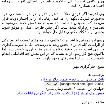
وزیر کافی نیست؛ کل حاکمیت باید در راستای تقویت سرمایه
اجتماعی همکاری کند.
وی افزود: اگر فردی مثلاً ۱۰۰ هزار دلار را در خزانه شخصی خود
به‌صورت فیزیکی نگهداری می‌کند، زمانی آن را در اختیار دولت قرار
می‌دهد که اطمینان داشته باشد سود و منافعش حفظ می‌شود و
تضامین
لازم ارائه شده است. اگر چنین طرحی عملی و موفق شود،
بخشی از مشکلات کنونی قابل حل خواهد بود.
ربیع‌زاده همچنین با اشاره به تکالیف برنامه هفتم توسعه افزود: یکی
از الزامات کلیدی برای تحقق رشد ۸ درصدی، اتکا به سرمایه‌گذاری
خارجی است که در حقیقت تأمین‌کننده منابع ارزی خواهد شد. اما
تاکنون هیچ گزارشی ارائه نشده که در این بخش چه اقداماتی انجام
شده است یا اساساً پیشرفتی وجود دارد یا خیر.
منبع: خبرگزاری مهر
برچسب ها
بانک مرکزی ایران
تورم
قیمت دلار
نرخ ارز
کپی لینک
خواندن این مطلب 5 دقیقه زمان میبرد
فیس بوک
توییتر (X)
لینکدین
واتس آپ
تلگرام
رایانامه
چاپ
منتخب سردبیر