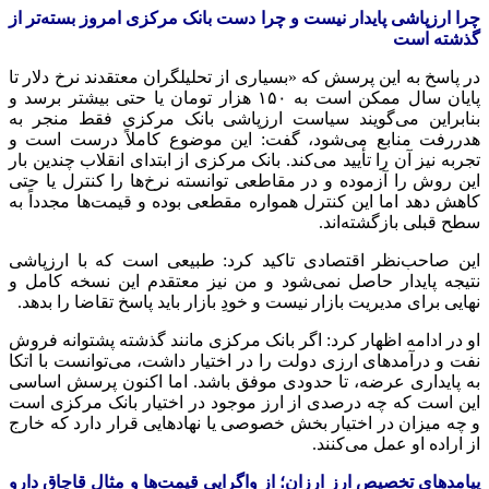
چرا
ارزپاشی
پایدار نیست و چرا دست بانک مرکزی امروز بسته‌تر از
گذشته است
در پاسخ به این پرسش که «بسیاری از تحلیلگران معتقدند نرخ دلار تا
پایان سال ممکن است به ۱۵۰ هزار تومان یا حتی بیشتر برسد و
بنابراین می‌گویند سیاست
ارزپاشی
بانک مرکزی فقط منجر به
هدررفت
منابع می‌شود، گفت: این موضوع کاملاً درست است و
تجربه نیز آن را تأیید می‌کند. بانک مرکزی از ابتدای انقلاب چندین بار
این روش را آزموده و در مقاطعی توانسته نرخ‌ها را کنترل یا حتی
کاهش دهد اما این کنترل همواره مقطعی بوده و قیمت‌ها مجدداً به
سطح قبلی بازگشته‌اند.
این صاحب‌نظر اقتصادی تاکید کرد: طبیعی است که با
ارزپاشی
نتیجه پایدار حاصل نمی‌شود و من نیز معتقدم این نسخه کامل و
نهایی برای مدیریت بازار نیست و خودِ بازار باید پاسخ تقاضا را بدهد.
او در ادامه اظهار کرد: اگر بانک مرکزی مانند گذشته پشتوانه فروش
نفت و درآمدهای ارزی دولت را در اختیار داشت، می‌توانست با اتکا
به پایداری عرضه، تا حدودی موفق باشد. اما اکنون پرسش اساسی
این است که چه درصدی از ارز موجود در اختیار بانک مرکزی است
و چه میزان در اختیار بخش خصوصی یا نهادهایی قرار دارد که خارج
از اراده او عمل می‌کنند.
پیامدهای تخصیص ارز ارزان؛ از واگرایی قیمت‌ها و مثال قاچاق دارو