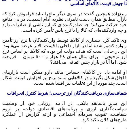
تا جهش قیمت کالاهای اساسی‌
ربیع‌زاده همچنین گفت: در سوی دیگر ماجرا نباید فراموش کرد که
بازار، مطابق همان دست نامرئی نظریه
آدام
اسمیت، در پی منافع
خود حرکت می‌کند؛ چه صادرکننده‌ای که ارز ناشی از صادرات دارد
و چه واردکننده‌ای که کالا را با نرخ پایین تأمین کرده است.
وی تاکید کرد: بسیاری از کالاها توسط واردکنندگان با نرخ ارز تأمین
و وارد کشور شده اما در بازار داخلی با قیمت بالاتر عرضه می‌شوند.
این در حالی است که هدف دولت این بوده که کالاها بر اساس نرخ
ارز ترجیحی —برای مثال همان ۲۸ هزار و ۵۰۰ تومان— فروخته
شود، اما آیا در بازار چنین اتفاقی می‌افتد؟
او ادامه داد: در کالاهای حساس مانند دارو ممکن است بازارهای
قاچاق شکل بگیرد و در کالاهایی مانند برنج نیز افزایش قیمت آشکار
است. چند مورد از این تخلفات نیز افشا شده است.
شفاف‌سازی دریافت‌کنندگان ارز ترجیحی؛ شرط کنترل انحرافات
این مدیر باسابقه بانکی، در ادامه ارزیابی خود از وضعیت
سیاست‌گذاری ارزی و برنامه‌های اقتصادی دولت، بر لزوم
شفافیت، تقویت سرمایه اجتماعی و ارائه گزارش از عملکرد
طرح‌های کلان تأکید کرد.