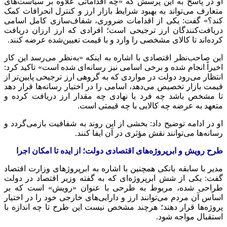
او در پاسخ به این پرسش که «چه اقداماتی علاوه بر سیاست‌های
متعارف می‌تواند به بهبود شرایط بازار ارز و کنترل انحرافات کمک
کند؟» گفت: یکی از اقدامات ضروری، شفاف‌سازی کامل اسامی
دریافت‌کنندگان ارز ترجیحی است؛ افرادی که ارز ارزان دریافت
کرده‌اند تا کالای مشخصی را وارد و با قیمت تعیین‌شده عرضه کنند.
این صاحب‌نظر اقتصادی با اشاره به اینکه «به‌نظر می‌رسد این کار
اخیراً انجام شده و برخی اسامی نیز رسانه‌ای شده است» تاکید کرد:
انتظار می‌رود دولت در مواردی که به گروهی ارز ترجیحی پایین‌تر از
قیمت بازار تخصیص می‌دهد، اسامی را در اختیار رسانه‌ها قرار دهد
تا مشخص باشد چه فرد یا نهادی چه مقدار ارز دریافت کرده و
متعهد به عرضه چه کالایی با چه قیمتی است.
او در ادامه توضیح داد: بخشی از این روند به شفافیت بازمی‌گردد و
رسانه‌ها می‌توانند نقش مؤثری در آن ایفا کنند.
طرح رویش و ابرپروژه‌های اقتصادی دولت؛ از ایده تا امکان اجرا
مدیر با سابقه بانکی همچنین با اشاره به
ابرپروژهای
وزارت اقتصاد
گفت: یکی از شش ابرپروژه‌ای که به گفته وزیر اقتصاد در دولت
طراحی شده، مربوط به طرحی با عنوان «رویش» است که بر
اساس آن مردم می‌توانند ارز و دارایی‌های خارجی خود را در اختیار
پروژه‌ها قرار دهند؛ هرچند مشخص نیست این طرح تا چه اندازه با
استقبال مواجه شود.