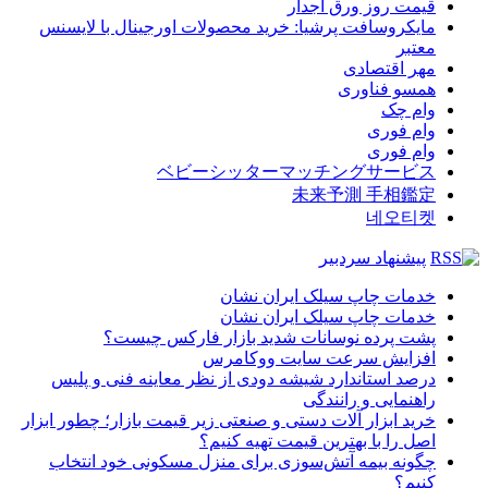
قیمت روز ورق آجدار
مایکروسافت پرشیا: خرید محصولات اورجینال با لایسنس
معتبر
مهر اقتصادی
همسو فناوری
وام چک
وام فوری
وام فوری
ベビーシッターマッチングサービス
未来予測 手相鑑定
네오티켓
پیشنهاد سردبیر
خدمات چاپ سیلک ایران نشان
خدمات چاپ سیلک ایران نشان
پشت پرده نوسانات شدید بازار فارکس چیست؟
افزایش سرعت سایت ووکامرس
درصد استاندارد شیشه دودی از نظر معاینه فنی و پلیس
راهنمایی و رانندگی
خرید ابزار آلات دستی و صنعتی زیر قیمت بازار؛ چطور ابزار
اصل را با بهترین قیمت تهیه کنیم؟
چگونه بیمه آتش‌سوزی برای منزل مسکونی خود انتخاب
کنیم؟