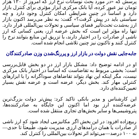
پرسش که «در مورد بحث نوسانات نرخ ارز که امروز از ۱۲۰ هزار
تومان نیز عبور کرده، آیا بانک مرکزی ابزار مؤثری برای کنترل بازار
دارد و اساساً در چنین شرایطی امکان کنترل وجود دارد و چه
سیاستی باید در پیش گرفت؟» گفت: به نظر می‌رسد اکنون بازار
ارز به‌شدت تحت‌تأثیر فضای سیاسی و تحولات بین‌المللی قرار دارد.
تنها راه مؤثر این است که بخش عرضه ارز، یعنی کسانی که ارز
ناشی از صادرات را در اختیار دارند، با تزریق این منابع بتوانند نرخ را
کنترل کنند و تاکنون نیز چنین تلاشی انجام شده است.
جابه‌جایی نقش دولت در بازار ارز و پررنگ‌شدن وزن صادرکنندگان
او در ادامه توضیح داد: مشکل بازار ارز در دو بخش قابل‌بررسی
است؛ بخشی مربوط به تقاضاست که اساساً در اختیار بانک مرکزی
نیست، مگر اینکه این نهاد بتواند تقاضاهای سوداگرانه را با ابزارهای
کنترلی مهار کند. بخش دیگر، عرضه است و عرضه نقش بسیار
تعیین‌کننده‌ای دارد.
این کارشناس و مدیر بانکی تاکید کرد: پیش‌تر دولت بزرگ‌ترین
عرضه‌کننده ارز بود اما اکنون این جایگاه به صادرکننده‌ها،
پتروشیمی‌ها و سایر بخش‌های تجاری منتقل شده است.
ربیع‌زاده افزود: در این بخش اگر مکانیزمی ایجاد شود که ارز ناشی
از صادرات یا همان درآمدهای ارزی مدیریت شود، طبیعتاً تا
حدی—
نه
۱۰۰
درصد—می‌تواند
اثر تحولات بین‌المللی را کنترل کند.