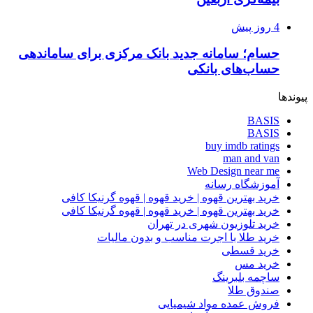
4 روز پیش
حسام؛ سامانه جدید بانک مرکزی برای ساماندهی
حساب‌های بانکی
پیوندها
BASIS
BASIS
buy imdb ratings
man and van
Web Design near me
آموزشگاه رسانه
خرید بهترین قهوه | خرید قهوه | قهوه گرنیکا کافی
خرید بهترین قهوه | خرید قهوه | قهوه گرنیکا کافی
خرید تلوزیون شهری در تهران
خرید طلا با اجرت مناسب و بدون مالیات
خرید قسطی
خرید مس
ساچمه بلبرینگ
صندوق طلا
فروش عمده مواد شیمیایی