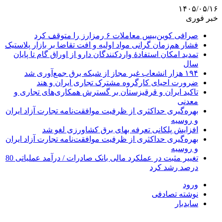
۱۴۰۵/۰۵/۱۶
خبر فوری
صرافی کوین‌بیس معاملات ۶ رمزارز را متوقف کرد
فشار هم‌زمان گرانی مواد اولیه و افت تقاضا بر بازار پلاستیک
تمدید امکان استفادۀ واردکنندگان دارو از اوراق گام تا پایان
سال
۱۹۴ هزار انشعاب غیر مجاز از شبکه برق جمع‌آوری شد
ضرورت احیای کارگروه مشترک تجاری ایران و هند
تاکید ایران و قرقیزستان بر گسترش همکاری‌های تجاری و
معدنی
بهره‌گیری حداکثری از ظرفیت موافقت‌نامه تجارت آزاد ایران
و روسیه
افزایش پلکانی تعرفه بهای برق کشاورزی لغو شد
بهره‌گیری حداکثری از ظرفیت موافقت‌نامه تجارت آزاد ایران
و روسیه
تغییر مثبت در عملکرد مالی بانک صادرات / درآمد عملیاتی 80
درصد رشد کرد
ورود
نوشته تصادفی
سایدبار