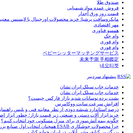
صندوق طلا
فروش عمده مواد شیمیایی
قیمت روز ورق آجدار
مایکروسافت پرشیا: خرید محصولات اورجینال با لایسنس معتبر
مهر اقتصادی
همسو فناوری
وام چک
وام فوری
وام فوری
ベビーシッターマッチングサービス
未来予測 手相鑑定
네오티켓
پیشنهاد سردبیر
خدمات چاپ سیلک ایران نشان
خدمات چاپ سیلک ایران نشان
پشت پرده نوسانات شدید بازار فارکس چیست؟
افزایش سرعت سایت ووکامرس
درصد استاندارد شیشه دودی از نظر معاینه فنی و پلیس راهنمای
خرید ابزار آلات دستی و صنعتی زیر قیمت بازار؛ چطور ابزار اصل
چگونه بیمه آتش‌سوزی برای منزل مسکونی خود انتخاب کنیم؟
چرا محصولات جوشکاری ESAB همچنان انتخاب اول صنایع بزرگ هستند؟
بزرگترین کتابفروشی آنلاین در ایران جوانه کتاب