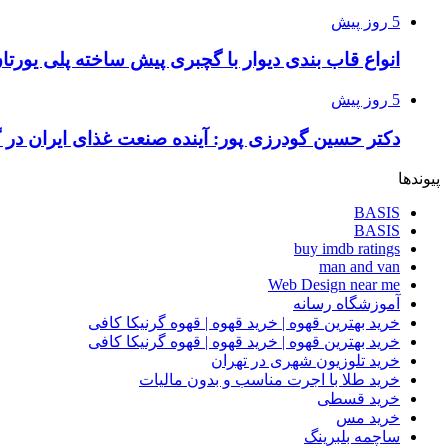
5 روز پیش
انواع قاب بندی دیوار با گچبری پیش ساخته پلی یور
5 روز پیش
دکتر حسین گودرزی پور: آینده صنعت غذای ایران در 
پیوندها
BASIS
BASIS
buy imdb ratings
man and van
Web Design near me
آموزشگاه رسانه
خرید بهترین قهوه | خرید قهوه | قهوه گرنیکا کافی
خرید بهترین قهوه | خرید قهوه | قهوه گرنیکا کافی
خرید تلوزیون شهری در تهران
خرید طلا با اجرت مناسب و بدون مالیات
خرید قسطی
خرید مس
ساچمه بلبرینگ