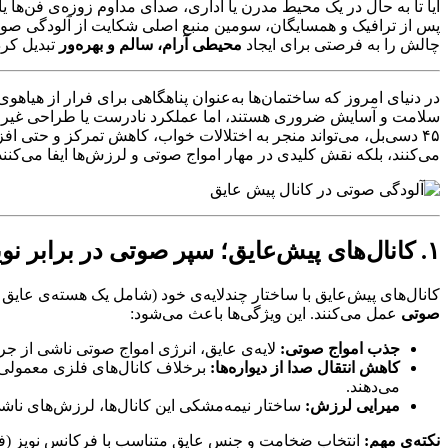
آیا تا به حال در یک محیط مدرن یا اداری، صدای مداوم زوزه‌ی فن‌ها
پس از ترافیک و همسایگان، سومین منبع اصلی شکایت از آلودگی صوت
چالش را به فرصتی برای ایجاد
محیطی آرام، سالم و بهره‌ور
تبدیل کرد
در دنیای امروز که ساختمان‌ها به‌عنوان پناهگاهی برای فرار از هیاه
سلامت و آسایش ضروری هستند، اما عملکرد نادرست یا طراحی غیراصول
۴۵ دسی‌بل، می‌تواند منجر به اختلالات خواب، کاهش تمرکز و حتی افزایش استرس شود. در این میان،
می‌کنند، بلکه نقش کلیدی در مهار امواج صوتی و لرزش‌ها ایفا می‌کنند
۱. کانال‌های پیش‌عایق؛ سپر صوتی در برابر نویز
کانال‌های پیش‌عایق با ساختار چندلایه‌ی خود (شامل یک هسته‌ی عایق ا
صوتی
عمل می‌کنند. این ویژگی‌ها باعث می‌شود:
جذب امواج صوتی:
لایه‌ی عایق، انرژی امواج صوتی ناشی از جری
کاهش انتقال صدا از دیواره‌ها:
برخلاف کانال‌های فلزی معمولی ک
می‌دهند.
میرایی لرزش:
ساختار نیمه‌مشکی این کانال‌ها، لرزش‌های ناشی
نکته‌ی مهم:
انتخاب ضخامت و جنس عایق متناسب با فرکانس نویز (فرکانس‌