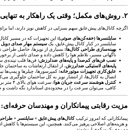
۲. روش‌های مکمل؛ وقتی یک راهکار به تنهایی کافی نیست
اگرچه کانال‌های پیش‌عایق سهم بسزایی در کاهش نویز دارند، اما برای
سایلنسرها (خفه‌کن‌های صوتی):
این تجهیزات که در مسیر کانال
سایلنسر در کنار کانال پیش‌عایق، یک
سیستم مهار صدای دوبل
ا
بهینه‌سازی طراحی کانال‌ها:
بسیاری از نویزها، حاصل طراحی نا
ناگهانی مسیر، تلاطم هوا را کاهش داده و صدای ناشی از برخورد ه
نصب فن‌های کم‌صدا و پایه‌های ضدلرزش:
فن‌ها قلب تپنده‌ی س
پایه‌های لاستیکی ضدلرزش
، از انتقال ارتعاشات به ساختمان جل
عایق‌کاری تجهیزات موتورخانه:
کمپرسورها، چیلرها و پمپ‌ها نی
اتصال به کانال‌ها، از انتشار نویز به کل ساختمان جلوگیری می‌کن
کنترل هوشمند سرعت جریان هوا:
سرعت هوای بالای ۴ متر بر ثانیه در کانال‌های اصلی، تقریباً همیشه با تولید نویز همراه است. با استفاده از
کافی، می‌توان سرعت را در محدوده‌ی استاندارد نگه داشت و ص
مزیت رقابتی پیمانکاران و مهندسان حرفه‌ای:
پیمانکارانی که امروز ترکیب
کانال‌های پیش‌عایق + سایلنسر + طراحی 
و هزینه‌های اصلاحی پرهیز می‌کنند. همچنین، این سیستم‌ها با کاهش ات
دو روی یک سکه‌ی ارزشمند.