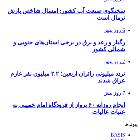
سخنگوی صنعت آب کشور: امسال شاخص بارش
نرمال است
6 روز پیش
رگبار و رعد و برق در برخی استان‌های جنوبی و
شمالی کشور
7 روز پیش
تردد میلیونی زائران اربعین؛ ۲.۲ میلیون نفر عازم
عراق شدند
7 روز پیش
انجام روزانه ۶۰ پرواز از فرودگاه امام خمینی به
عتبات عالیات
پیوندها
BASIS