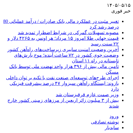
۱۴۰۵/۰۵/۱۵
خبر فوری
تغییر مثبت در عملکرد مالی بانک صادرات / درآمد عملیاتی 80
درصد رشد کرد
مصوبه تسهیلات گمرکی در شرایط اضطرار تمدید شد
قیمت جهانی طلا امروز ۱۵ مرداد؛ هر اونس به ۴۲۶۵ دلار و
۲۲ سنت رسید
آخرین وضعیت امنیت سایبری زیرساخت‌های راه‌آهن کشور
وضعیت جوی کشور در ۷۲ ساعت آینده؛ موج بارش‌های
تابستانه در راه ۱۱ استان
تأمین مالی بیش از ۳۹۶ هزار واحد نهضت ملی توسط بانک
مسکن
اجرای طرح‌های توسعه‌ای صنعت نفت با تکیه بر توان داخلی
بازوند: ایستگاه راه‌آهن سبزوار ۴۷ درصد پیشرفت فیزیکی
دارد
وزیر صمت عازم قرقیزستان شد
بیش از ۳ میلیون زائر اربعین از مرزهای زمینی کشور خارج
شدند
ورود
نوشته تصادفی
سایدبار