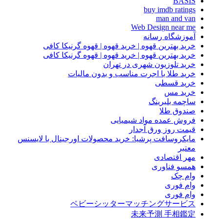
BASIS
buy imdb ratings
man and van
Web Design near me
آموزشگاه رسانه
خرید بهترین قهوه | خرید قهوه | قهوه گرنیکا کافی
خرید بهترین قهوه | خرید قهوه | قهوه گرنیکا کافی
خرید تلوزیون شهری در تهران
خرید طلا با اجرت مناسب و بدون مالیات
خرید قسطی
خرید مس
ساچمه بلبرینگ
صندوق طلا
فروش عمده مواد شیمیایی
قیمت روز ورق آجدار
مایکروسافت پرشیا: خرید محصولات اورجینال با لایسنس
معتبر
مهر اقتصادی
همسو فناوری
وام چک
وام فوری
وام فوری
ベビーシッターマッチングサービス
未来予測 手相鑑定