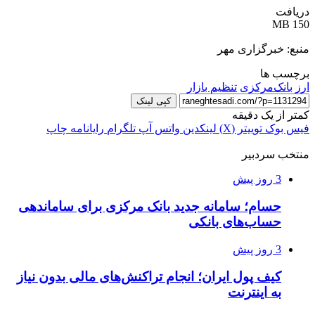
دریافت
150 MB
منبع: خبرگزاری مهر
برچسب ها
ارز
بانک‌مرکزی
تنظیم بازار
کپی لینک
کمتر از یک دقیقه
فیس بوک
توییتر (X)
لینکدین
واتس آپ
تلگرام
رایانامه
چاپ
منتخب سردبیر
3 روز پیش
حسام؛ سامانه جدید بانک مرکزی برای ساماندهی
حساب‌های بانکی
3 روز پیش
کیف پول ایران؛ انجام تراکنش‌های مالی بدون نیاز
به اینترنت