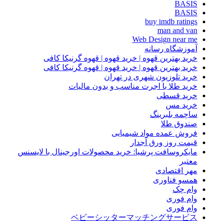
BASIS
BASIS
buy imdb ratings
man and van
Web Design near me
آموزشگاه رسانه
خرید بهترین قهوه | خرید قهوه | قهوه گرنیکا کافی
خرید بهترین قهوه | خرید قهوه | قهوه گرنیکا کافی
خرید تلوزیون شهری در تهران
خرید طلا با اجرت مناسب و بدون مالیات
خرید قسطی
خرید مس
ساچمه بلبرینگ
صندوق طلا
فروش عمده مواد شیمیایی
قیمت روز ورق آجدار
مایکروسافت پرشیا: خرید محصولات اورجینال با لایسنس
معتبر
مهر اقتصادی
همسو فناوری
وام چک
وام فوری
وام فوری
ベビーシッターマッチングサービス