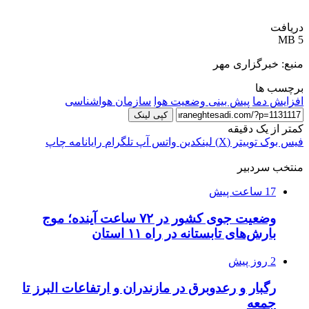
دریافت
5 MB
منبع: خبرگزاری مهر
برچسب ها
افزایش دما
پیش بینی وضعیت هوا
سازمان هواشناسی
کپی لینک
کمتر از یک دقیقه
فیس بوک
توییتر (X)
لینکدین
واتس آپ
تلگرام
رایانامه
چاپ
منتخب سردبیر
17 ساعت پیش
وضعیت جوی کشور در ۷۲ ساعت آینده؛ موج
بارش‌های تابستانه در راه ۱۱ استان
2 روز پیش
رگبار و رعدوبرق در مازندران و ارتفاعات البرز تا
جمعه