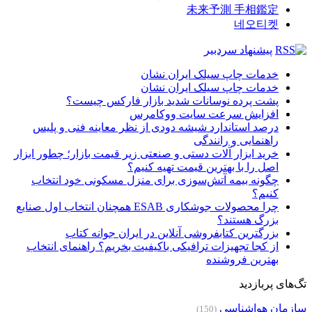
未来予測 手相鑑定
네오티켓
پیشنهاد سردبیر
خدمات چاپ سیلک ایران نشان
خدمات چاپ سیلک ایران نشان
پشت پرده نوسانات شدید بازار فارکس چیست؟
افزایش سرعت سایت ووکامرس
درصد استاندارد شیشه دودی از نظر معاینه فنی و پلیس
راهنمایی و رانندگی
خرید ابزار آلات دستی و صنعتی زیر قیمت بازار؛ چطور ابزار
اصل را با بهترین قیمت تهیه کنیم؟
چگونه بیمه آتش‌سوزی برای منزل مسکونی خود انتخاب
کنیم؟
چرا محصولات جوشکاری ESAB همچنان انتخاب اول صنایع
بزرگ هستند؟
بزرگترین کتابفروشی آنلاین در ایران جوانه کتاب
از کجا تجهیزات ترافیکی باکیفیت بخریم؟ راهنمای انتخاب
بهترین فروشنده
تگ‌های پربازدید
سازمان هواشناسی
(150)